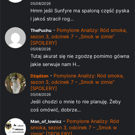
05/08/2026
Hmm jeśli Sunfyre ma spaloną część pyska
i jakoś stracił rog...
-
Pomylone Analizy: Ród smoka,
ThePuchu
sezon 3, odcinek 7 – „Smok w zimie”
[SPOILERY]
05/08/2026
Tutaj akurat się nie zgodzę pomimo gówna
jakie serwuje nam H...
-
Pomylone Analizy: Ród smoka,
Dżądżen
sezon 3, odcinek 7 – „Smok w zimie”
[SPOILERY]
05/08/2026
Jeśli chodzi o mnie to nie planuję. Żeby
coś omówić, dobrze...
-
Pomylone Analizy: Ród
Man_of_lowicz
smoka, sezon 3, odcinek 7 – „Smok w
zimie” [SPOILERY]