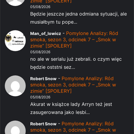
zimie” [SPOILERY]
05/08/2026
Będzie jeszcze jedna odmiana sytuacji, ale
musiałbym tu pope...
-
Pomylone Analizy: Ród
Man_of_lowicz
smoka, sezon 3, odcinek 7 – „Smok w
zimie” [SPOILERY]
05/08/2026
no ale w serialu już zebrali. o czym więc
będzie oststni sez...
-
Pomylone Analizy: Ród
Robert Snow
smoka, sezon 3, odcinek 7 – „Smok w
zimie” [SPOILERY]
05/08/2026
Akurat w książce lady Arryn też jest
zasugerowana jako lesbi...
-
Pomylone Analizy: Ród
Robert Snow
smoka, sezon 3, odcinek 7 – „Smok w