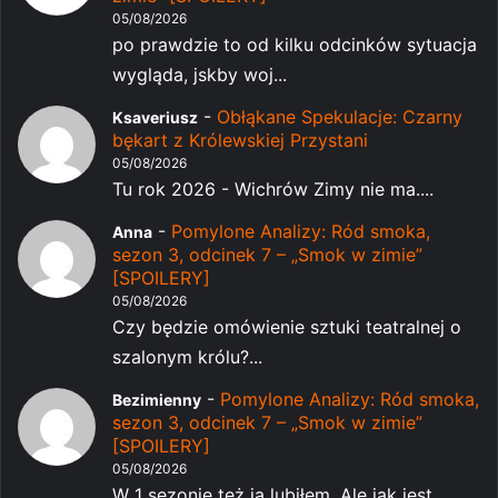
05/08/2026
po prawdzie to od kilku odcinków sytuacja
wygląda, jskby woj...
-
Obłąkane Spekulacje: Czarny
Ksaveriusz
bękart z Królewskiej Przystani
05/08/2026
Tu rok 2026 - Wichrów Zimy nie ma....
-
Pomylone Analizy: Ród smoka,
Anna
sezon 3, odcinek 7 – „Smok w zimie”
[SPOILERY]
05/08/2026
Czy będzie omówienie sztuki teatralnej o
szalonym królu?...
-
Pomylone Analizy: Ród smoka,
Bezimienny
sezon 3, odcinek 7 – „Smok w zimie”
[SPOILERY]
05/08/2026
W 1 sezonie też ją lubiłem. Ale jak jest