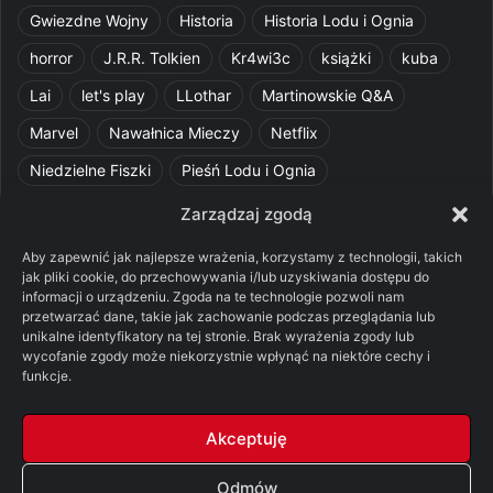
Gwiezdne Wojny
Historia
Historia Lodu i Ognia
horror
J.R.R. Tolkien
Kr4wi3c
książki
kuba
Lai
let's play
LLothar
Martinowskie Q&A
Marvel
Nawałnica Mieczy
Netflix
Niedzielne Fiszki
Pieśń Lodu i Ognia
Pomylone Analizy
Pquelim
Pytania do maesterów
Zarządzaj zgodą
Pytania i odpowiedzi
Q&A
Razorblade
recenzja
Aby zapewnić jak najlepsze wrażenia, korzystamy z technologii, takich
jak pliki cookie, do przechowywania i/lub uzyskiwania dostępu do
recenzja książki
Ród Smoka
Silmarillion
SithFrog
informacji o urządzeniu. Zgoda na te technologie pozwoli nam
przetwarzać dane, takie jak zachowanie podczas przeglądania lub
Starcie Królów
Star Wars
Szalone Teorie
unikalne identyfikatory na tej stronie. Brak wyrażenia zgody lub
Tolkienowskie Q&A
Voo
Wieści z Cytadeli
wycofanie zgody może niekorzystnie wpłynąć na niektóre cechy i
funkcje.
Władca Pierścieni
X-Com 2
XCOM 2
Akceptuję
Odmów