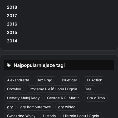
2018
2017
2016
2015
2014
Najpopularniejsze tagi
Alexandretta
Bez Prądu
Bluetiger
CD-Action
Crowley
Czytamy Pieśń Lodu i Ognia
DaeL
Debaty Małej Rady
George R.R. Martin
Gra o Tron
gry
gry komputerowe
gry wideo
Gwiezdne Wojny
Historia
Historia Lodu i Ognia