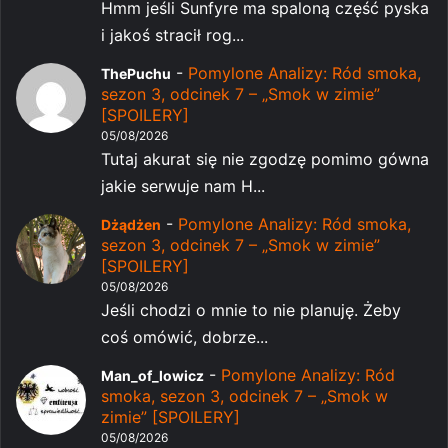
Hmm jeśli Sunfyre ma spaloną część pyska
i jakoś stracił rog...
-
Pomylone Analizy: Ród smoka,
ThePuchu
sezon 3, odcinek 7 – „Smok w zimie”
[SPOILERY]
05/08/2026
Tutaj akurat się nie zgodzę pomimo gówna
jakie serwuje nam H...
-
Pomylone Analizy: Ród smoka,
Dżądżen
sezon 3, odcinek 7 – „Smok w zimie”
[SPOILERY]
05/08/2026
Jeśli chodzi o mnie to nie planuję. Żeby
coś omówić, dobrze...
-
Pomylone Analizy: Ród
Man_of_lowicz
smoka, sezon 3, odcinek 7 – „Smok w
zimie” [SPOILERY]
05/08/2026