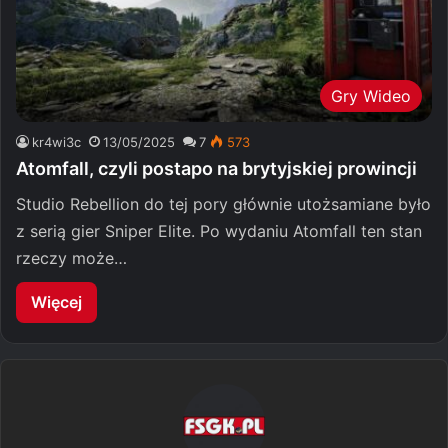
Gry Wideo
kr4wi3c
13/05/2025
7
573
Atomfall, czyli postapo na brytyjskiej prowincji
Studio Rebellion do tej pory głównie utożsamiane było
z serią gier Sniper Elite. Po wydaniu Atomfall ten stan
rzeczy może…
Więcej