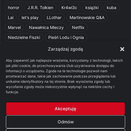
horror
J.R.R. Tolkien
Kr4wi3c
książki
kuba
Lai
let's play
LLothar
Martinowskie Q&A
Marvel
Nawałnica Mieczy
Netflix
Niedzielne Fiszki
Pieśń Lodu i Ognia
Pomylone Analizy
Pquelim
Pytania do maesterów
Zarządzaj zgodą
Pytania i odpowiedzi
Q&A
Razorblade
recenzja
Aby zapewnić jak najlepsze wrażenia, korzystamy z technologii, takich
jak pliki cookie, do przechowywania i/lub uzyskiwania dostępu do
recenzja książki
Ród Smoka
Silmarillion
SithFrog
informacji o urządzeniu. Zgoda na te technologie pozwoli nam
przetwarzać dane, takie jak zachowanie podczas przeglądania lub
Starcie Królów
Star Wars
Szalone Teorie
unikalne identyfikatory na tej stronie. Brak wyrażenia zgody lub
Tolkienowskie Q&A
Voo
Wieści z Cytadeli
wycofanie zgody może niekorzystnie wpłynąć na niektóre cechy i
funkcje.
Władca Pierścieni
X-Com 2
XCOM 2
Akceptuję
Odmów
© Copyright 2026, All Rights Reserved |
FSGK.PL