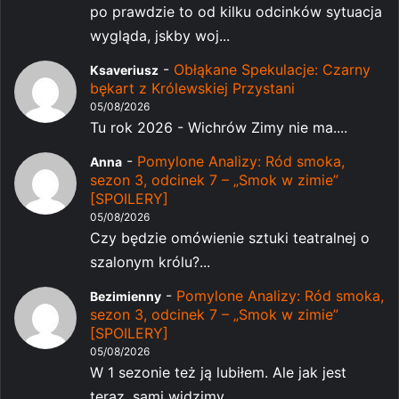
po prawdzie to od kilku odcinków sytuacja
wygląda, jskby woj...
-
Obłąkane Spekulacje: Czarny
Ksaveriusz
bękart z Królewskiej Przystani
05/08/2026
Tu rok 2026 - Wichrów Zimy nie ma....
-
Pomylone Analizy: Ród smoka,
Anna
sezon 3, odcinek 7 – „Smok w zimie”
[SPOILERY]
05/08/2026
Czy będzie omówienie sztuki teatralnej o
szalonym królu?...
-
Pomylone Analizy: Ród smoka,
Bezimienny
sezon 3, odcinek 7 – „Smok w zimie”
[SPOILERY]
05/08/2026
W 1 sezonie też ją lubiłem. Ale jak jest
teraz, sami widzimy...