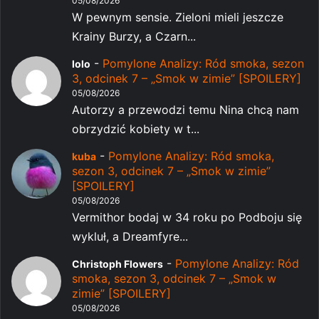
05/08/2026
W pewnym sensie. Zieloni mieli jeszcze
Krainy Burzy, a Czarn...
-
Pomylone Analizy: Ród smoka, sezon
lolo
3, odcinek 7 – „Smok w zimie” [SPOILERY]
05/08/2026
Autorzy a przewodzi temu Nina chcą nam
obrzydzić kobiety w t...
-
Pomylone Analizy: Ród smoka,
kuba
sezon 3, odcinek 7 – „Smok w zimie”
[SPOILERY]
05/08/2026
Vermithor bodaj w 34 roku po Podboju się
wykluł, a Dreamfyre...
-
Pomylone Analizy: Ród
Christoph Flowers
smoka, sezon 3, odcinek 7 – „Smok w
zimie” [SPOILERY]
05/08/2026