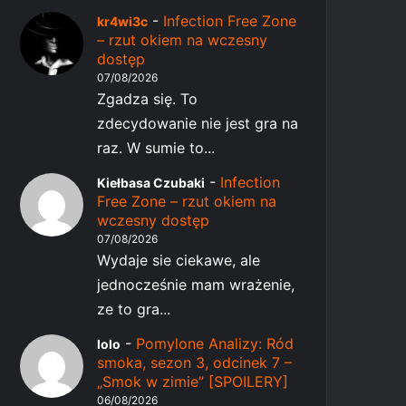
-
Infection Free Zone
kr4wi3c
– rzut okiem na wczesny
dostęp
07/08/2026
Zgadza się. To
zdecydowanie nie jest gra na
raz. W sumie to...
-
Infection
Kiełbasa Czubaki
Free Zone – rzut okiem na
wczesny dostęp
07/08/2026
Wydaje sie ciekawe, ale
jednocześnie mam wrażenie,
ze to gra...
-
Pomylone Analizy: Ród
lolo
smoka, sezon 3, odcinek 7 –
„Smok w zimie” [SPOILERY]
06/08/2026