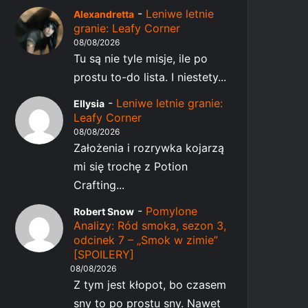
-
Leniwe letnie
Alexandretta
granie: Leafy Corner
08/08/2026
Tu są nie tyle misje, ile po
prostu to-do lista. I niestety...
-
Leniwe letnie granie:
Ellysia
Leafy Corner
08/08/2026
Założenia i rozrywka kojarzą
mi się trochę z Potion
Crafting...
-
Pomylone
Robert Snow
Analizy: Ród smoka, sezon 3,
odcinek 7 – „Smok w zimie”
[SPOILERY]
08/08/2026
Z tym jest kłopot, bo czasem
sny to po prostu sny. Nawet