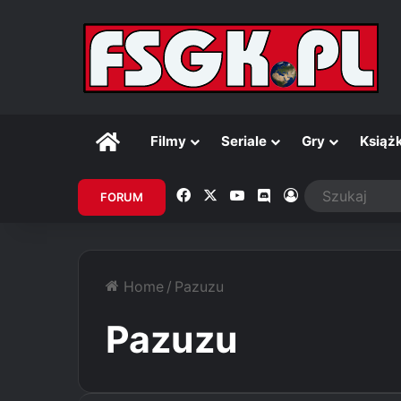
Główna
Filmy
Seriale
Gry
Książk
Facebook
X
YouTube
Discord
Zaloguj
FORUM
Home
/
Pazuzu
Pazuzu