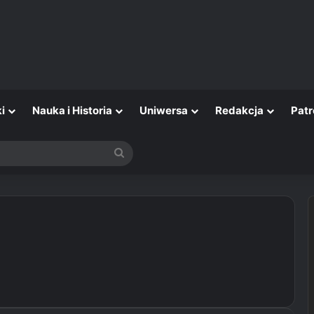
i
Nauka i Historia
Uniwersa
Redakcja
Patr
Szukaj