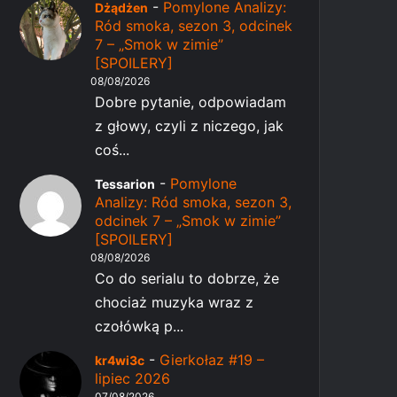
-
Pomylone Analizy:
Dżądżen
Ród smoka, sezon 3, odcinek
7 – „Smok w zimie”
[SPOILERY]
08/08/2026
Dobre pytanie, odpowiadam
z głowy, czyli z niczego, jak
coś...
-
Pomylone
Tessarion
Analizy: Ród smoka, sezon 3,
odcinek 7 – „Smok w zimie”
[SPOILERY]
08/08/2026
Co do serialu to dobrze, że
chociaż muzyka wraz z
czołówką p...
-
Gierkołaz #19 –
kr4wi3c
lipiec 2026
07/08/2026