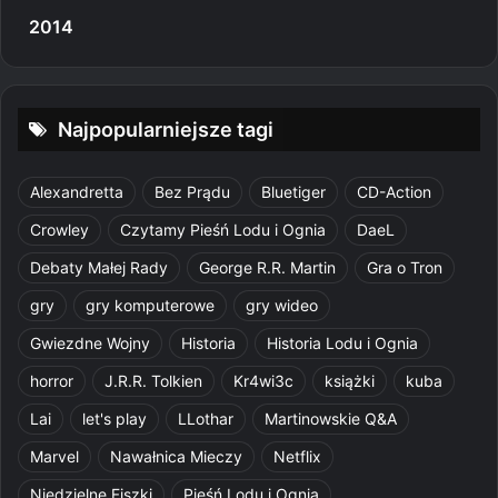
2014
Najpopularniejsze tagi
Alexandretta
Bez Prądu
Bluetiger
CD-Action
Crowley
Czytamy Pieśń Lodu i Ognia
DaeL
Debaty Małej Rady
George R.R. Martin
Gra o Tron
gry
gry komputerowe
gry wideo
Gwiezdne Wojny
Historia
Historia Lodu i Ognia
horror
J.R.R. Tolkien
Kr4wi3c
książki
kuba
Lai
let's play
LLothar
Martinowskie Q&A
Marvel
Nawałnica Mieczy
Netflix
Niedzielne Fiszki
Pieśń Lodu i Ognia