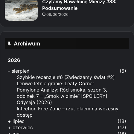
Czytamy Nawałnicę Mieczy #83:
Podsumowanie
06/06/2026
Archiwum
2026
–
sierpień
(5)
Szybkie recenzje #6 (Zwiedzamy świat #2)
Leniwe letnie granie: Leafy Corner
Pomylone Analizy: Ród smoka, sezon 3,
odcinek 7 – „Smok w zimie” [SPOILERY]
Odyseja (2026)
Infection Free Zone – rzut okiem na wczesny
dostęp
+
lipiec
(18)
+
czerwiec
(17)
+
maj
(18)