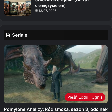
Szybkie recenzje #5 (walka z
ciemiężycielem)
13/07/2026
Seriale
Pieśń Lodu i Ognia
Pomylone Analizy: Ród smoka, sezon 3, odcinek