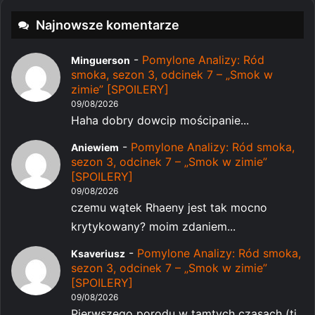
Najnowsze komentarze
-
Pomylone Analizy: Ród
Minguerson
smoka, sezon 3, odcinek 7 – „Smok w
zimie” [SPOILERY]
09/08/2026
Haha dobry dowcip mościpanie...
-
Pomylone Analizy: Ród smoka,
Aniewiem
sezon 3, odcinek 7 – „Smok w zimie”
[SPOILERY]
09/08/2026
czemu wątek Rhaeny jest tak mocno
krytykowany? moim zdaniem...
-
Pomylone Analizy: Ród smoka,
Ksaveriusz
sezon 3, odcinek 7 – „Smok w zimie”
[SPOILERY]
09/08/2026
Pierwszego porodu w tamtych czasach (tj.