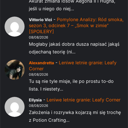
Akurat zmiana losów Aegona II i Hugha,
jeśli u niego do niej...
-
Pomylone Analizy: Ród smoka,
Vittorio Vici
sezon 3, odcinek 7 – „Smok w zimie”
[SPOILERY]
08/08/2026
Mogłaby jakaś dobra dusza napisać jakąś
odjechaną teorię (ni...
-
Leniwe letnie granie: Leafy
Alexandretta
Corner
08/08/2026
Tu są nie tyle misje, ile po prostu to-do
lista. I niestety...
-
Leniwe letnie granie: Leafy Corner
Ellysia
08/08/2026
Założenia i rozrywka kojarzą mi się trochę
z Potion Crafting...