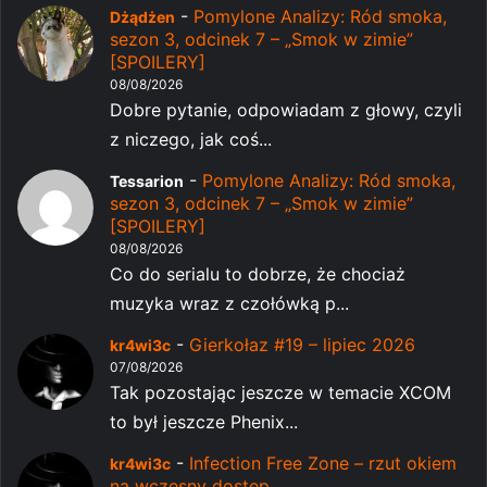
-
Pomylone Analizy: Ród smoka,
Dżądżen
sezon 3, odcinek 7 – „Smok w zimie”
[SPOILERY]
08/08/2026
Dobre pytanie, odpowiadam z głowy, czyli
z niczego, jak coś...
-
Pomylone Analizy: Ród smoka,
Tessarion
sezon 3, odcinek 7 – „Smok w zimie”
[SPOILERY]
08/08/2026
Co do serialu to dobrze, że chociaż
muzyka wraz z czołówką p...
-
Gierkołaz #19 – lipiec 2026
kr4wi3c
07/08/2026
Tak pozostając jeszcze w temacie XCOM
to był jeszcze Phenix...
-
Infection Free Zone – rzut okiem
kr4wi3c
na wczesny dostęp