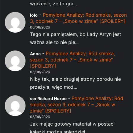
wrażenie, ze to gra...
-
Pomylone Analizy: Ród smoka, sezon
lolo
3, odcinek 7 – „Smok w zimie” [SPOILERY]
06/08/2026
Tego nie pamiętałem, bo Lady Arryn jest
ważna ale to nie pie...
-
Pomylone Analizy: Ród smoka,
Anna
sezon 3, odcinek 7 – „Smok w zimie”
[SPOILERY]
06/08/2026
Niby tak, ale z drugiej strony porodu nie
przeżyła, więc moż...
-
Pomylone Analizy: Ród
ser Richard Horpe
smoka, sezon 3, odcinek 7 – „Smok w
zimie” [SPOILERY]
06/08/2026
Jak mając gotowy materiał w postaci
książki można spierdziel...