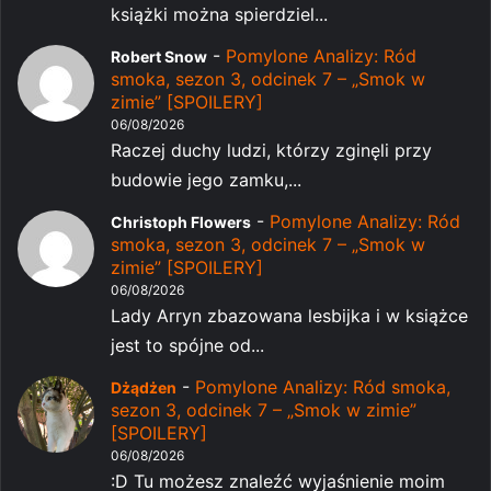
książki można spierdziel...
-
Pomylone Analizy: Ród
Robert Snow
smoka, sezon 3, odcinek 7 – „Smok w
zimie” [SPOILERY]
06/08/2026
Raczej duchy ludzi, którzy zginęli przy
budowie jego zamku,...
-
Pomylone Analizy: Ród
Christoph Flowers
smoka, sezon 3, odcinek 7 – „Smok w
zimie” [SPOILERY]
06/08/2026
Lady Arryn zbazowana lesbijka i w książce
jest to spójne od...
-
Pomylone Analizy: Ród smoka,
Dżądżen
sezon 3, odcinek 7 – „Smok w zimie”
[SPOILERY]
06/08/2026
:D Tu możesz znaleźć wyjaśnienie moim