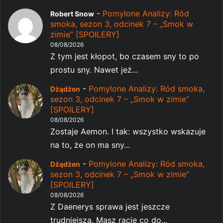
-
Pomylone Analizy: Ród
Robert Snow
smoka, sezon 3, odcinek 7 – „Smok w
zimie” [SPOILERY]
08/08/2026
Z tym jest kłopot, bo czasem sny to po
prostu sny. Nawet jeż...
-
Pomylone Analizy: Ród smoka,
Dżądżen
sezon 3, odcinek 7 – „Smok w zimie”
[SPOILERY]
08/08/2026
Zostaje Aemon. I tak: wszystko wskazuje
na to, że on ma sny...
-
Pomylone Analizy: Ród smoka,
Dżądżen
sezon 3, odcinek 7 – „Smok w zimie”
[SPOILERY]
08/08/2026
Z Daenerys sprawa jest jeszcze
trudniejsza. Masz rację co do...