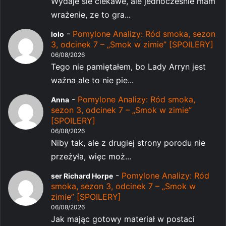
Wydaje sie ciekawe, ale jednocześnie mam
wrażenie, ze to gra...
-
Pomylone Analizy: Ród smoka, sezon
lolo
3, odcinek 7 – „Smok w zimie” [SPOILERY]
06/08/2026
Tego nie pamiętałem, bo Lady Arryn jest
ważna ale to nie pie...
-
Pomylone Analizy: Ród smoka,
Anna
sezon 3, odcinek 7 – „Smok w zimie”
[SPOILERY]
06/08/2026
Niby tak, ale z drugiej strony porodu nie
przeżyła, więc moż...
-
Pomylone Analizy: Ród
ser Richard Horpe
smoka, sezon 3, odcinek 7 – „Smok w
zimie” [SPOILERY]
06/08/2026
Jak mając gotowy materiał w postaci