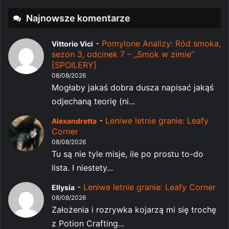
Najnowsze komentarze
-
Pomylone Analizy: Ród smoka,
Vittorio Vici
sezon 3, odcinek 7 – „Smok w zimie”
[SPOILERY]
08/08/2026
Mogłaby jakaś dobra dusza napisać jakąś
odjechaną teorię (ni...
-
Leniwe letnie granie: Leafy
Alexandretta
Corner
08/08/2026
Tu są nie tyle misje, ile po prostu to-do
lista. I niestety...
-
Leniwe letnie granie: Leafy Corner
Ellysia
08/08/2026
Założenia i rozrywka kojarzą mi się trochę
z Potion Crafting...