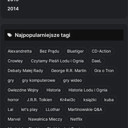
2014
Najpopularniejsze tagi
Alexandretta
Bez Prądu
Bluetiger
CD-Action
Crowley
Czytamy Pieśń Lodu i Ognia
DaeL
Debaty Małej Rady
George R.R. Martin
Gra o Tron
gry
gry komputerowe
gry wideo
Gwiezdne Wojny
Historia
Historia Lodu i Ognia
horror
J.R.R. Tolkien
Kr4wi3c
książki
kuba
Lai
let's play
LLothar
Martinowskie Q&A
Marvel
Nawałnica Mieczy
Netflix