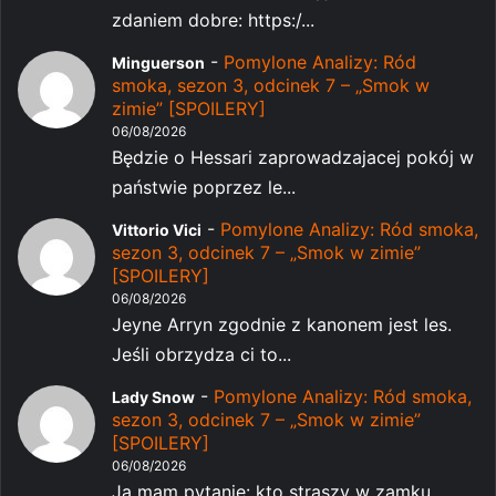
zdaniem dobre: https:/...
-
Pomylone Analizy: Ród
Minguerson
smoka, sezon 3, odcinek 7 – „Smok w
zimie” [SPOILERY]
06/08/2026
Będzie o Hessari zaprowadzajacej pokój w
państwie poprzez le...
-
Pomylone Analizy: Ród smoka,
Vittorio Vici
sezon 3, odcinek 7 – „Smok w zimie”
[SPOILERY]
06/08/2026
Jeyne Arryn zgodnie z kanonem jest les.
Jeśli obrzydza ci to...
-
Pomylone Analizy: Ród smoka,
Lady Snow
sezon 3, odcinek 7 – „Smok w zimie”
[SPOILERY]
06/08/2026
Ja mam pytanie: kto straszy w zamku