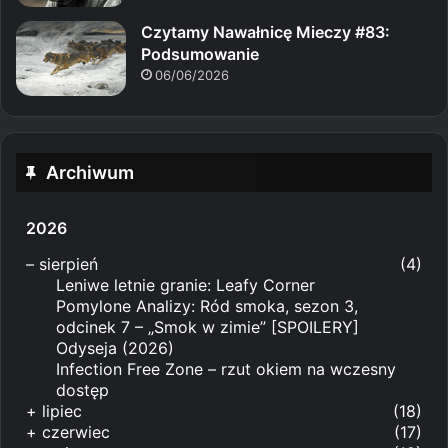
Czytamy Nawałnicę Mieczy #83:
Podsumowanie
06/06/2026
Archiwum
2026
–
sierpień
(4)
Leniwe letnie granie: Leafy Corner
Pomylone Analizy: Ród smoka, sezon 3,
odcinek 7 – „Smok w zimie” [SPOILERY]
Odyseja (2026)
Infection Free Zone – rzut okiem na wczesny
dostęp
+
lipiec
(18)
+
czerwiec
(17)