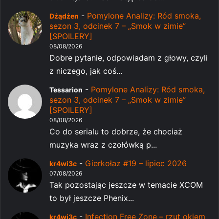
-
Pomylone Analizy: Ród smoka,
Dżądżen
sezon 3, odcinek 7 – „Smok w zimie”
[SPOILERY]
08/08/2026
Dobre pytanie, odpowiadam z głowy, czyli
z niczego, jak coś...
-
Pomylone Analizy: Ród smoka,
Tessarion
sezon 3, odcinek 7 – „Smok w zimie”
[SPOILERY]
08/08/2026
Co do serialu to dobrze, że chociaż
muzyka wraz z czołówką p...
-
Gierkołaz #19 – lipiec 2026
kr4wi3c
07/08/2026
Tak pozostając jeszcze w temacie XCOM
to był jeszcze Phenix...
-
Infection Free Zone – rzut okiem
kr4wi3c