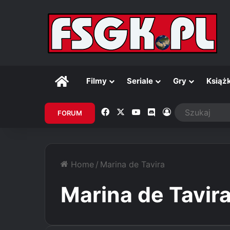
Główna
Filmy
Seriale
Gry
Książk
Facebook
X
YouTube
Discord
Zaloguj
FORUM
Home
/
Marina de Tavira
Marina de Tavir