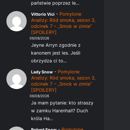
państwie poprzez le...
-
Pomylone
Vittorio Vici
Analizy: Ród smoka, sezon 3,
odcinek 7 – „Smok w zimie”
[SPOILERY]
06/08/2026
Jeyne Arryn zgodnie z
kanonem jest les. Jeśli
obrzydza ci to...
-
Pomylone
Lady Snow
Analizy: Ród smoka, sezon 3,
odcinek 7 – „Smok w zimie”
[SPOILERY]
06/08/2026
Ja mam pytanie: kto straszy
w zamku Harenhall? Duch
króla Ha...
-
Pomylone
Robert Snow