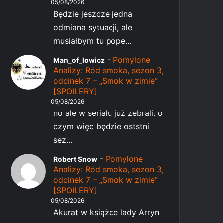
05/08/2026
Będzie jeszcze jedna
odmiana sytuacji, ale
musiałbym tu pope...
-
Pomylone
Man_of_lowicz
Analizy: Ród smoka, sezon 3,
odcinek 7 – „Smok w zimie”
[SPOILERY]
05/08/2026
no ale w serialu już zebrali. o
czym więc będzie oststni
sez...
-
Pomylone
Robert Snow
Analizy: Ród smoka, sezon 3,
odcinek 7 – „Smok w zimie”
[SPOILERY]
05/08/2026
Akurat w książce lady Arryn