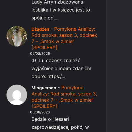
Lady Arryn zbazowana
lesbijka i w książce jest to
spójne od...
-
Pomylone Analizy:
Dżądżen
Ród smoka, sezon 3, odcinek
7 – „Smok w zimie”
[SPOILERY]
06/08/2026
:D Tu możesz znaleźć
wyjaśnienie moim zdaniem
dobre: https:/...
-
Pomylone
Minguerson
Analizy: Ród smoka, sezon 3,
odcinek 7 – „Smok w zimie”
[SPOILERY]
06/08/2026
Będzie o Hessari
zaprowadzajacej pokój w