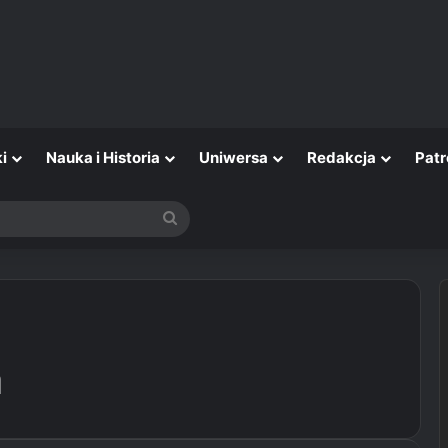
i
Nauka i Historia
Uniwersa
Redakcja
Patr
Szukaj
a