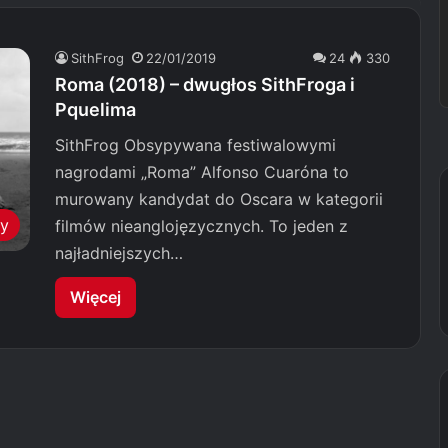
SithFrog
22/01/2019
24
330
Roma (2018) – dwugłos SithFroga i
Pquelima
SithFrog Obsypywana festiwalowymi
nagrodami „Roma” Alfonso Cuaróna to
murowany kandydat do Oscara w kategorii
my
filmów nieanglojęzycznych. To jeden z
najładniejszych…
Więcej