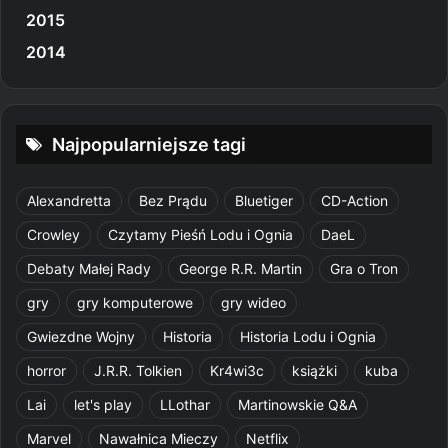
2015
2014
Najpopularniejsze tagi
Alexandretta
Bez Prądu
Bluetiger
CD-Action
Crowley
Czytamy Pieśń Lodu i Ognia
DaeL
Debaty Małej Rady
George R.R. Martin
Gra o Tron
gry
gry komputerowe
gry wideo
Gwiezdne Wojny
Historia
Historia Lodu i Ognia
horror
J.R.R. Tolkien
Kr4wi3c
książki
kuba
Lai
let's play
LLothar
Martinowskie Q&A
Marvel
Nawałnica Mieczy
Netflix