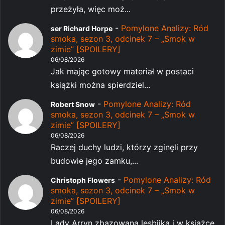
przeżyła, więc moż...
-
Pomylone Analizy: Ród
ser Richard Horpe
smoka, sezon 3, odcinek 7 – „Smok w
zimie” [SPOILERY]
06/08/2026
Jak mając gotowy materiał w postaci
książki można spierdziel...
-
Pomylone Analizy: Ród
Robert Snow
smoka, sezon 3, odcinek 7 – „Smok w
zimie” [SPOILERY]
06/08/2026
Raczej duchy ludzi, którzy zginęli przy
budowie jego zamku,...
-
Pomylone Analizy: Ród
Christoph Flowers
smoka, sezon 3, odcinek 7 – „Smok w
zimie” [SPOILERY]
06/08/2026
Lady Arryn zbazowana lesbijka i w książce