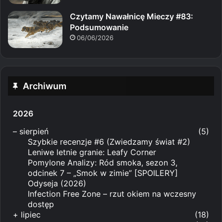
Czytamy Nawałnicę Mieczy #83:
Podsumowanie
06/06/2026
Archiwum
2026
–
sierpień
(5)
Szybkie recenzje #6 (Zwiedzamy świat #2)
Leniwe letnie granie: Leafy Corner
Pomylone Analizy: Ród smoka, sezon 3,
odcinek 7 – „Smok w zimie” [SPOILERY]
Odyseja (2026)
Infection Free Zone – rzut okiem na wczesny
dostęp
+
lipiec
(18)