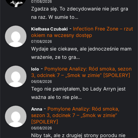
07/08/2026
Zgadza się. To zdecydowanie nie jest gra
na raz. W sumie to...
-
Infection Free Zone – rzut
Kiełbasa Czubaki
okiem na wczesny dostęp
07/08/2026
Wydaje sie ciekawe, ale jednocześnie mam
wrażenie, ze to gra...
-
Pomylone Analizy: Ród smoka, sezon
lolo
3, odcinek 7 – „Smok w zimie” [SPOILERY]
06/08/2026
Tego nie pamiętałem, bo Lady Arryn jest
ważna ale to nie pie...
-
Pomylone Analizy: Ród smoka,
Anna
sezon 3, odcinek 7 – „Smok w zimie”
[SPOILERY]
06/08/2026
Niby tak, ale z drugiej strony porodu nie