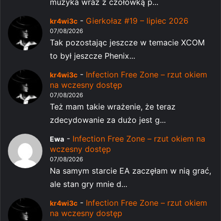
muzyka wraz z czołówką p...
-
Gierkołaz #19 – lipiec 2026
kr4wi3c
07/08/2026
Tak pozostając jeszcze w temacie XCOM
to był jeszcze Phenix...
-
Infection Free Zone – rzut okiem
kr4wi3c
na wczesny dostęp
07/08/2026
Też mam takie wrażenie, że teraz
zdecydowanie za dużo jest g...
-
Infection Free Zone – rzut okiem na
Ewa
wczesny dostęp
07/08/2026
Na samym starcie EA zaczęłam w nią grać,
ale stan gry mnie d...
-
Infection Free Zone – rzut okiem
kr4wi3c
na wczesny dostęp