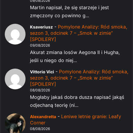
09/08/2026
Martin napisał, że się starzeje i jest
zmęczony co powinno g...
-
Pomylone Analizy: Ród smoka,
Ksaveriusz
sezon 3, odcinek 7 – „Smok w zimie”
[SPOILERY]
09/08/2026
Akurat zmiana losów Aegona II i Hugha,
jeśli u niego do niej...
-
Pomylone Analizy: Ród smoka,
Vittorio Vici
sezon 3, odcinek 7 – „Smok w zimie”
[SPOILERY]
08/08/2026
Mogłaby jakaś dobra dusza napisać jakąś
odjechaną teorię (ni...
-
Leniwe letnie granie: Leafy
Alexandretta
Corner
08/08/2026