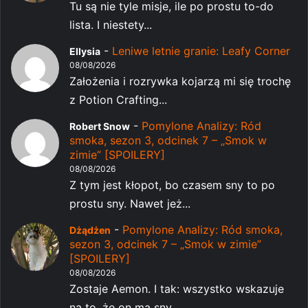
Tu są nie tyle misje, ile po prostu to-do
lista. I niestety...
-
Leniwe letnie granie: Leafy Corner
Ellysia
08/08/2026
Założenia i rozrywka kojarzą mi się trochę
z Potion Crafting...
-
Pomylone Analizy: Ród
Robert Snow
smoka, sezon 3, odcinek 7 – „Smok w
zimie” [SPOILERY]
08/08/2026
Z tym jest kłopot, bo czasem sny to po
prostu sny. Nawet jeż...
-
Pomylone Analizy: Ród smoka,
Dżądżen
sezon 3, odcinek 7 – „Smok w zimie”
[SPOILERY]
08/08/2026
Zostaje Aemon. I tak: wszystko wskazuje
na to, że on ma sny...