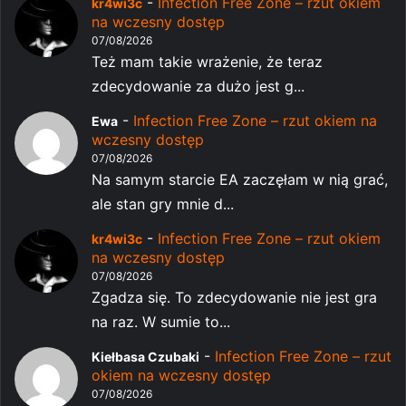
-
Infection Free Zone – rzut okiem
kr4wi3c
na wczesny dostęp
07/08/2026
Też mam takie wrażenie, że teraz
zdecydowanie za dużo jest g...
-
Infection Free Zone – rzut okiem na
Ewa
wczesny dostęp
07/08/2026
Na samym starcie EA zaczęłam w nią grać,
ale stan gry mnie d...
-
Infection Free Zone – rzut okiem
kr4wi3c
na wczesny dostęp
07/08/2026
Zgadza się. To zdecydowanie nie jest gra
na raz. W sumie to...
-
Infection Free Zone – rzut
Kiełbasa Czubaki
okiem na wczesny dostęp
07/08/2026