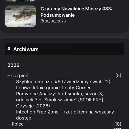
Czytamy Nawałnicę Mieczy #83:
Podsumowanie
06/06/2026
Archiwum
2026
–
sierpień
(5)
Szybkie recenzje #6 (Zwiedzamy świat #2)
Leniwe letnie granie: Leafy Corner
Pomylone Analizy: Ród smoka, sezon 3,
odcinek 7 – „Smok w zimie” [SPOILERY]
Odyseja (2026)
Infection Free Zone – rzut okiem na wczesny
dostęp
+
lipiec
(18)