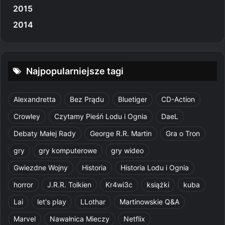
2015
2014
Najpopularniejsze tagi
Alexandretta
Bez Prądu
Bluetiger
CD-Action
Crowley
Czytamy Pieśń Lodu i Ognia
DaeL
Debaty Małej Rady
George R.R. Martin
Gra o Tron
gry
gry komputerowe
gry wideo
Gwiezdne Wojny
Historia
Historia Lodu i Ognia
horror
J.R.R. Tolkien
Kr4wi3c
książki
kuba
Lai
let's play
LLothar
Martinowskie Q&A
Marvel
Nawałnica Mieczy
Netflix