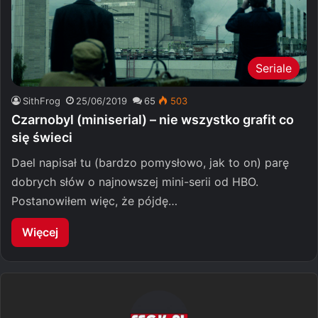
Seriale
SithFrog
25/06/2019
65
503
Czarnobyl (miniserial) – nie wszystko grafit co
się świeci
Dael napisał tu (bardzo pomysłowo, jak to on) parę
dobrych słów o najnowszej mini-serii od HBO.
Postanowiłem więc, że pójdę…
Więcej