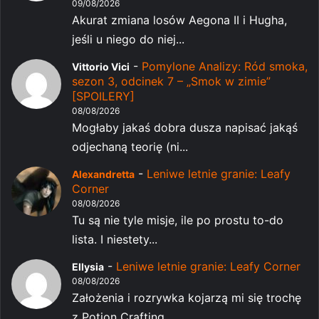
09/08/2026
Akurat zmiana losów Aegona II i Hugha,
jeśli u niego do niej...
-
Pomylone Analizy: Ród smoka,
Vittorio Vici
sezon 3, odcinek 7 – „Smok w zimie”
[SPOILERY]
08/08/2026
Mogłaby jakaś dobra dusza napisać jakąś
odjechaną teorię (ni...
-
Leniwe letnie granie: Leafy
Alexandretta
Corner
08/08/2026
Tu są nie tyle misje, ile po prostu to-do
lista. I niestety...
-
Leniwe letnie granie: Leafy Corner
Ellysia
08/08/2026
Założenia i rozrywka kojarzą mi się trochę
z Potion Crafting...