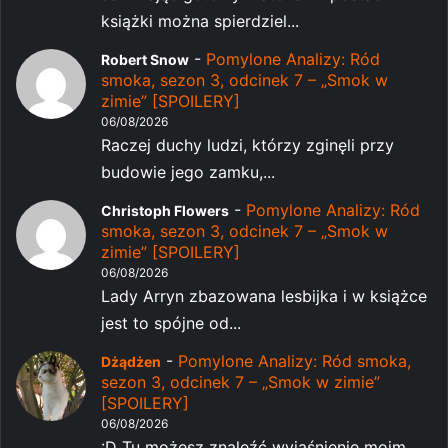
książki można spierdziel...
-
Pomylone Analizy: Ród
Robert Snow
smoka, sezon 3, odcinek 7 – „Smok w
zimie” [SPOILERY]
06/08/2026
Raczej duchy ludzi, którzy zginęli przy
budowie jego zamku,...
-
Pomylone Analizy: Ród
Christoph Flowers
smoka, sezon 3, odcinek 7 – „Smok w
zimie” [SPOILERY]
06/08/2026
Lady Arryn zbazowana lesbijka i w książce
jest to spójne od...
-
Pomylone Analizy: Ród smoka,
Dżądżen
sezon 3, odcinek 7 – „Smok w zimie”
[SPOILERY]
06/08/2026
:D Tu możesz znaleźć wyjaśnienie moim