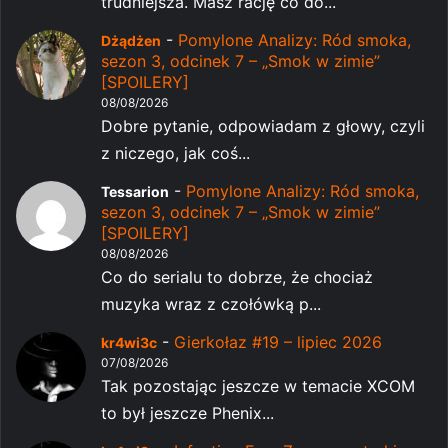
trudniejsza. Masz rację co do...
-
Pomylone Analizy: Ród smoka,
Dżądżen
sezon 3, odcinek 7 – „Smok w zimie”
[SPOILERY]
08/08/2026
Dobre pytanie, odpowiadam z głowy, czyli
z niczego, jak coś...
-
Pomylone Analizy: Ród smoka,
Tessarion
sezon 3, odcinek 7 – „Smok w zimie”
[SPOILERY]
08/08/2026
Co do serialu to dobrze, że chociaż
muzyka wraz z czołówką p...
-
Gierkołaz #19 – lipiec 2026
kr4wi3c
07/08/2026
Tak pozostając jeszcze w temacie XCOM
to był jeszcze Phenix...