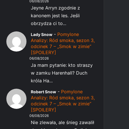
06/08/2026
Jeyne Arryn zgodnie z
kanonem jest les. Jeśli
obrzydza ci to...
-
Pomylone
Lady Snow
Analizy: Ród smoka, sezon 3,
odcinek 7 – „Smok w zimie”
[SPOILERY]
06/08/2026
Ja mam pytanie: kto straszy
w zamku Harenhall? Duch
króla Ha...
-
Pomylone
Robert Snow
Analizy: Ród smoka, sezon 3,
odcinek 7 – „Smok w zimie”
[SPOILERY]
06/08/2026
Nie zlewała, ale śnieg zawalił