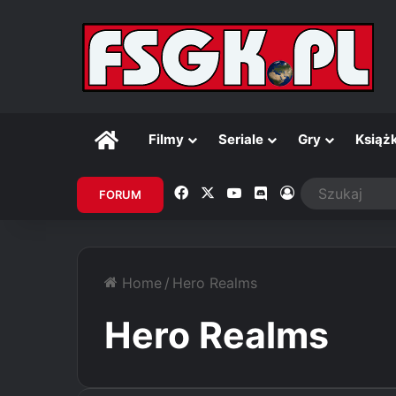
Główna
Filmy
Seriale
Gry
Książk
Facebook
X
YouTube
Discord
Zaloguj
FORUM
Home
/
Hero Realms
Hero Realms