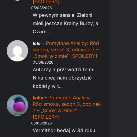
[SPOILERY]
05/08/2026
W pewnym sensie. Zieloni
mieli jeszcze Krainy Burzy, a
Czarn...
-
Pomylone Analizy: Ród
lolo
smoka, sezon 3, odcinek 7 –
„Smok w zimie” [SPOILERY]
05/08/2026
Autorzy a przewodzi temu
Nina chcą nam obrzydzić
kobiety w t...
-
Pomylone Analizy:
kuba
Ród smoka, sezon 3, odcinek
7 – „Smok w zimie”
[SPOILERY]
05/08/2026
Vermithor bodaj w 34 roku