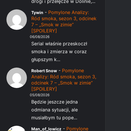
drogi i przełęcze w Dolinie,...
-
Pomylone Analizy:
Tywin
Ród smoka, sezon 3, odcinek
7 – „Smok w zimie”
[SPOILERY]
06/08/2026
Serial właśnie przeskoczł
smoka i zmierza w coraz
głupszym k...
-
Pomylone
Robert Snow
Analizy: Ród smoka, sezon 3,
odcinek 7 – „Smok w zimie”
[SPOILERY]
05/08/2026
Będzie jeszcze jedna
odmiana sytuacji, ale
musiałbym tu pope...
-
Pomylone
Man_of_lowicz