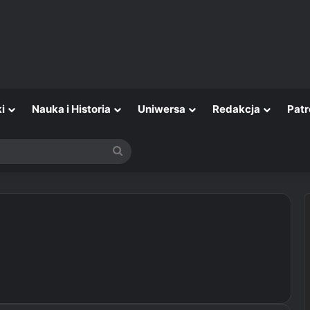
i
Nauka i Historia
Uniwersa
Redakcja
Patr
Szukaj