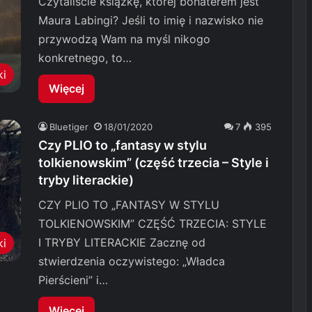
Czytaliście książkę, której bohaterem jest
Maura Labingi? Jeśli to imię i nazwisko nie
przywodzą Wam na myśl nikogo
konkretnego, to…
ki
Więcej
Bluetiger
18/01/2020
7
395
Czy PLIO to „fantasy w stylu
tolkienowskim” (część trzecia – Style i
tryby literackie)
CZY PLIO TO „FANTASY W STYLU
TOLKIENOWSKIM” CZĘŚĆ TRZECIA: STYLE
I TRYBY LITERACKIE Zacznę od
ki
stwierdzenia oczywistego: „Władca
Pierścieni” i…
Więcej