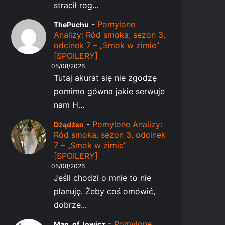
stracił rog...
-
Pomylone
ThePuchu
Analizy: Ród smoka, sezon 3,
odcinek 7 – „Smok w zimie”
[SPOILERY]
05/08/2026
Tutaj akurat się nie zgodzę
pomimo gówna jakie serwuje
nam H...
-
Pomylone Analizy:
Dżądżen
Ród smoka, sezon 3, odcinek
7 – „Smok w zimie”
[SPOILERY]
05/08/2026
Jeśli chodzi o mnie to nie
planuję. Żeby coś omówić,
dobrze...
-
Pomylone
Man_of_lowicz