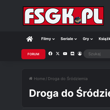
Główna
Filmy
Seriale
Gry
Książk
Facebook
X
YouTube
Discord
Zaloguj
FORUM
Home
/
Droga do Śródziemia
Droga do Śródzi