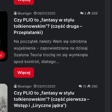
Bluetiger
09/01/2020
3
269
Czy PLIO to „fantasy w stylu
tolkienowskim”? (część druga –
Przeplatanki)
Na początek należy Wam się odrobina
wyjaśnienia – zapowiedziana na dzisiaj
Szalona Teoria trochę mi się wymknęła
ki
spod kontroli, dlatego…
Więcej
Bluetiger
03/01/2020
15
290
Czy PLIO to „fantasy w stylu
tolkienowskim”? (część pierwsza –
Wstęp i „Liryczne jądra”)