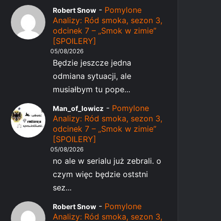
-
Pomylone
Robert Snow
Analizy: Ród smoka, sezon 3,
odcinek 7 – „Smok w zimie”
[SPOILERY]
05/08/2026
Będzie jeszcze jedna
odmiana sytuacji, ale
musiałbym tu pope...
-
Pomylone
Man_of_lowicz
Analizy: Ród smoka, sezon 3,
odcinek 7 – „Smok w zimie”
[SPOILERY]
05/08/2026
no ale w serialu już zebrali. o
czym więc będzie oststni
sez...
-
Pomylone
Robert Snow
Analizy: Ród smoka, sezon 3,