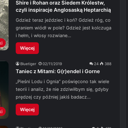
Shire i Rohan oraz Siedem Królestw,
czyli inspiracje Anglosaską Heptarchią
Gdzież teraz jeździec i koń? Gdzież róg, co
graniem wiódł w pole? Gdzież jest kolczuga
i hełm, i włosy rozwiane…
ki
Więcej
Bluetiger
02/11/2019
24
388
Taniec z Mitami: G(r)endel i Gorne
„Pieśni Lodu i Ognia” poświęcono tak wiele
teorii i analiz, że nie zdziwiłbym się, gdyby
prędzej czy później jakiś badacz…
Więcej
ki