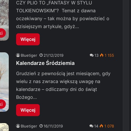
CZY PLIO TO „FANTASY W STYLU
TOLKIENOWSKIM”? Temat z dawna
oczekiwany – tak można by powiedzieć o
dzisiejszym artykule, gdyż…
ki
Więcej
Bluetiger
21/12/2019
13
1 155
Kalendarze Śródziemia
Grudzień z pewnością jest miesiącem, gdy
wielu z nas zwraca większą uwagę na
kalendarze – odliczamy dni do świąt
Bożego…
ki
Więcej
Bluetiger
16/11/2019
14
1 078