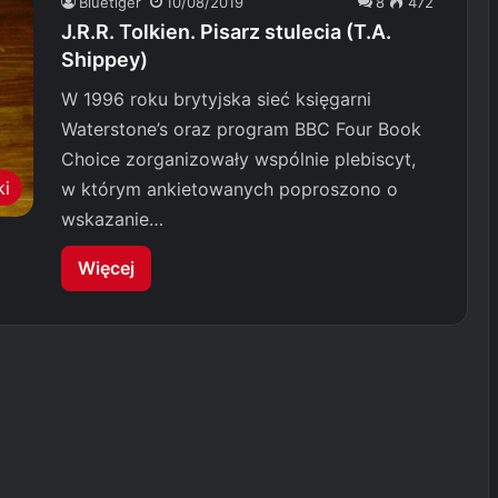
Bluetiger
10/08/2019
8
472
J.R.R. Tolkien. Pisarz stulecia (T.A.
Shippey)
W 1996 roku brytyjska sieć księgarni
Waterstone’s oraz program BBC Four Book
Choice zorganizowały wspólnie plebiscyt,
ki
w którym ankietowanych poproszono o
wskazanie…
Więcej