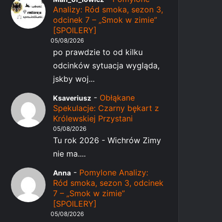
Analizy: Ród smoka, sezon 3,
odcinek 7 – „Smok w zimie”
[SPOILERY]
05/08/2026
po prawdzie to od kilku
odcinków sytuacja wygląda,
jskby woj...
-
Obłąkane
Ksaveriusz
Spekulacje: Czarny bękart z
Królewskiej Przystani
05/08/2026
Tu rok 2026 - Wichrów Zimy
nie ma....
-
Pomylone Analizy:
Anna
Ród smoka, sezon 3, odcinek
7 – „Smok w zimie”
[SPOILERY]
05/08/2026