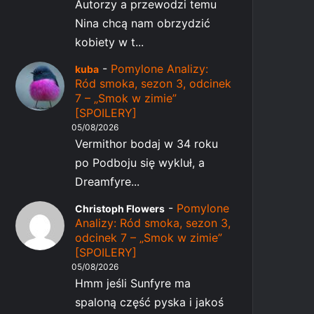
Autorzy a przewodzi temu
Nina chcą nam obrzydzić
kobiety w t...
-
Pomylone Analizy:
kuba
Ród smoka, sezon 3, odcinek
7 – „Smok w zimie”
[SPOILERY]
05/08/2026
Vermithor bodaj w 34 roku
po Podboju się wykluł, a
Dreamfyre...
-
Pomylone
Christoph Flowers
Analizy: Ród smoka, sezon 3,
odcinek 7 – „Smok w zimie”
[SPOILERY]
05/08/2026
Hmm jeśli Sunfyre ma
spaloną część pyska i jakoś