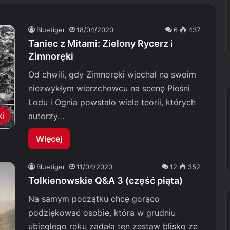
Bluetiger
18/04/2020
6
437
Taniec z Mitami: Zielony Rycerz i
Zimnoręki
Od chwili, gdy Zimnoręki wjechał na swoim
niezwykłym wierzchowcu na scenę Pieśni
Lodu i Ognia powstało wiele teorii, których
ki
autorzy…
Więcej
Bluetiger
11/04/2020
12
352
Tolkienowskie Q&A 3 (część piąta)
Na samym początku chcę gorąco
podziękować osobie, która w grudniu
ubiegłego roku zadała ten zestaw blisko ze