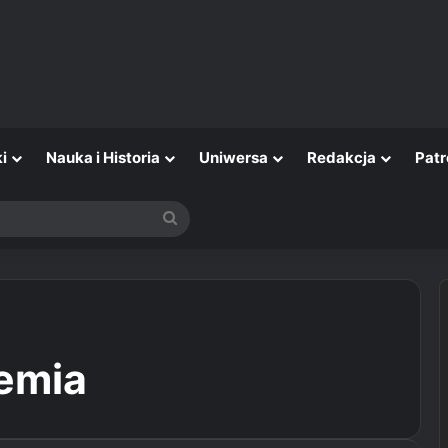
i
Nauka i Historia
Uniwersa
Redakcja
Patr
Szukaj
emia