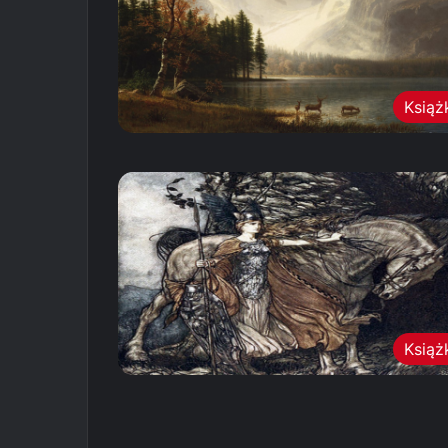
Książ
Książ