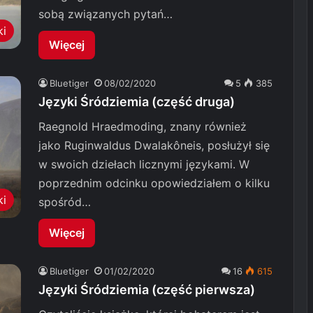
sobą związanych pytań…
ki
Więcej
Bluetiger
08/02/2020
5
385
Języki Śródziemia (część druga)
Raegnold Hraedmoding, znany również
jako Ruginwaldus Dwalakôneis, posłużył się
w swoich dziełach licznymi językami. W
poprzednim odcinku opowiedziałem o kilku
ki
spośród…
Więcej
Bluetiger
01/02/2020
16
615
Języki Śródziemia (część pierwsza)