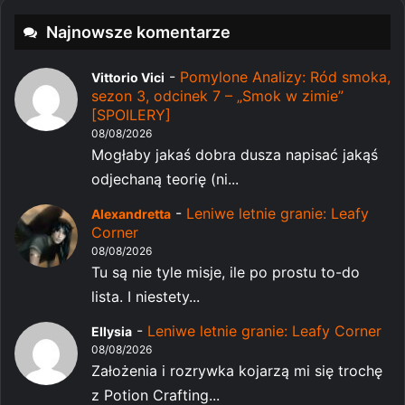
Najnowsze komentarze
-
Pomylone Analizy: Ród smoka,
Vittorio Vici
sezon 3, odcinek 7 – „Smok w zimie”
[SPOILERY]
08/08/2026
Mogłaby jakaś dobra dusza napisać jakąś
odjechaną teorię (ni...
-
Leniwe letnie granie: Leafy
Alexandretta
Corner
08/08/2026
Tu są nie tyle misje, ile po prostu to-do
lista. I niestety...
-
Leniwe letnie granie: Leafy Corner
Ellysia
08/08/2026
Założenia i rozrywka kojarzą mi się trochę
z Potion Crafting...