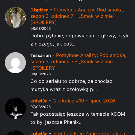
-
Pomylone Analizy: Ród smoka,
Dżądżen
sezon 3, odcinek 7 – „Smok w zimie”
[SPOILERY]
08/08/2026
Dobre pytanie, odpowiadam z głowy, czyli
z niczego, jak coś...
-
Pomylone Analizy: Ród smoka,
Tessarion
sezon 3, odcinek 7 – „Smok w zimie”
[SPOILERY]
08/08/2026
Co do serialu to dobrze, że chociaż
muzyka wraz z czołówką p...
-
Gierkołaz #19 – lipiec 2026
kr4wi3c
07/08/2026
Tak pozostając jeszcze w temacie XCOM
to był jeszcze Phenix...
-
Infection Free Zone – rzut okiem
kr4wi3c