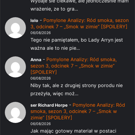
Wydaje sie ciekawe, ale jednocześnie mam
wrażenie, ze to gra...
-
Pomylone Analizy: Ród smoka, sezon
lolo
3, odcinek 7 – „Smok w zimie” [SPOILERY]
06/08/2026
Tego nie pamiętałem, bo Lady Arryn jest
ważna ale to nie pie...
-
Pomylone Analizy: Ród smoka,
Anna
sezon 3, odcinek 7 – „Smok w zimie”
[SPOILERY]
06/08/2026
Niby tak, ale z drugiej strony porodu nie
przeżyła, więc moż...
-
Pomylone Analizy: Ród
ser Richard Horpe
smoka, sezon 3, odcinek 7 – „Smok w
zimie” [SPOILERY]
06/08/2026
Jak mając gotowy materiał w postaci