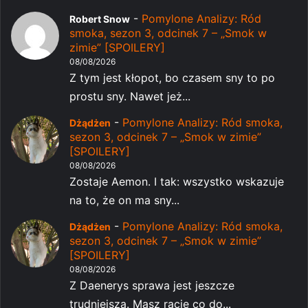
-
Pomylone Analizy: Ród
Robert Snow
smoka, sezon 3, odcinek 7 – „Smok w
zimie” [SPOILERY]
08/08/2026
Z tym jest kłopot, bo czasem sny to po
prostu sny. Nawet jeż...
-
Pomylone Analizy: Ród smoka,
Dżądżen
sezon 3, odcinek 7 – „Smok w zimie”
[SPOILERY]
08/08/2026
Zostaje Aemon. I tak: wszystko wskazuje
na to, że on ma sny...
-
Pomylone Analizy: Ród smoka,
Dżądżen
sezon 3, odcinek 7 – „Smok w zimie”
[SPOILERY]
08/08/2026
Z Daenerys sprawa jest jeszcze
trudniejsza. Masz rację co do...