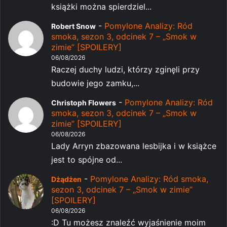
książki można spierdziel...
-
Pomylone Analizy: Ród
Robert Snow
smoka, sezon 3, odcinek 7 – „Smok w
zimie” [SPOILERY]
06/08/2026
Raczej duchy ludzi, którzy zginęli przy
budowie jego zamku,...
-
Pomylone Analizy: Ród
Christoph Flowers
smoka, sezon 3, odcinek 7 – „Smok w
zimie” [SPOILERY]
06/08/2026
Lady Arryn zbazowana lesbijka i w książce
jest to spójne od...
-
Pomylone Analizy: Ród smoka,
Dżądżen
sezon 3, odcinek 7 – „Smok w zimie”
[SPOILERY]
06/08/2026
:D Tu możesz znaleźć wyjaśnienie moim