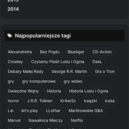
2014
Najpopularniejsze tagi
Alexandretta
Bez Prądu
Bluetiger
CD-Action
Crowley
Czytamy Pieśń Lodu i Ognia
DaeL
Debaty Małej Rady
George R.R. Martin
Gra o Tron
gry
gry komputerowe
gry wideo
Gwiezdne Wojny
Historia
Historia Lodu i Ognia
horror
J.R.R. Tolkien
Kr4wi3c
książki
kuba
Lai
let's play
LLothar
Martinowskie Q&A
Marvel
Nawałnica Mieczy
Netflix