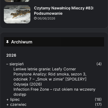
Czytamy Nawałnicę Mieczy #83:
Podsumowanie
06/06/2026
Archiwum
2026
–
sierpień
(4)
Leniwe letnie granie: Leafy Corner
Pomylone Analizy: Ród smoka, sezon 3,
odcinek 7 – „Smok w zimie” [SPOILERY]
Odyseja (2026)
Infection Free Zone – rzut okiem na wczesny
dostęp
+
lipiec
(18)
+
czerwiec
(17)