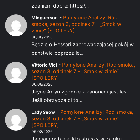
zdaniem dobre: https:/...
-
Pomylone Analizy: Ród
Minguerson
smoka, sezon 3, odcinek 7 – „Smok w
zimie” [SPOILERY]
06/08/2026
Będzie o Hessari zaprowadzajacej pokój w
państwie poprzez le...
-
Pomylone Analizy: Ród smoka,
Vittorio Vici
sezon 3, odcinek 7 – „Smok w zimie”
[SPOILERY]
06/08/2026
Jeyne Arryn zgodnie z kanonem jest les.
Jeśli obrzydza ci to...
-
Pomylone Analizy: Ród smoka,
Lady Snow
sezon 3, odcinek 7 – „Smok w zimie”
[SPOILERY]
06/08/2026
Ja mam pytanie: kto straszy w zamku