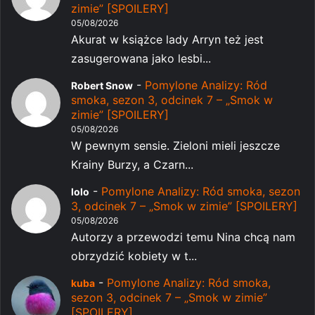
zimie” [SPOILERY]
05/08/2026
Akurat w książce lady Arryn też jest
zasugerowana jako lesbi...
-
Pomylone Analizy: Ród
Robert Snow
smoka, sezon 3, odcinek 7 – „Smok w
zimie” [SPOILERY]
05/08/2026
W pewnym sensie. Zieloni mieli jeszcze
Krainy Burzy, a Czarn...
-
Pomylone Analizy: Ród smoka, sezon
lolo
3, odcinek 7 – „Smok w zimie” [SPOILERY]
05/08/2026
Autorzy a przewodzi temu Nina chcą nam
obrzydzić kobiety w t...
-
Pomylone Analizy: Ród smoka,
kuba
sezon 3, odcinek 7 – „Smok w zimie”
[SPOILERY]