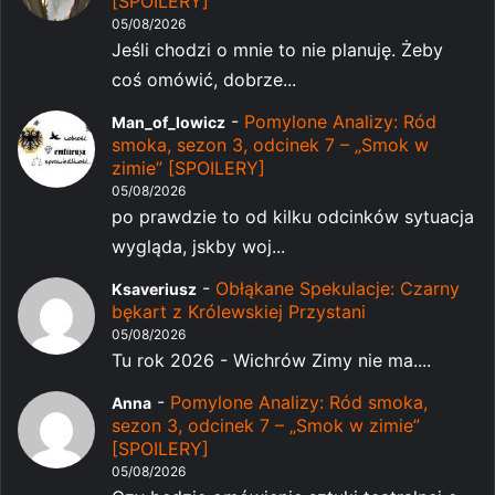
[SPOILERY]
05/08/2026
Jeśli chodzi o mnie to nie planuję. Żeby
coś omówić, dobrze...
-
Pomylone Analizy: Ród
Man_of_lowicz
smoka, sezon 3, odcinek 7 – „Smok w
zimie” [SPOILERY]
05/08/2026
po prawdzie to od kilku odcinków sytuacja
wygląda, jskby woj...
-
Obłąkane Spekulacje: Czarny
Ksaveriusz
bękart z Królewskiej Przystani
05/08/2026
Tu rok 2026 - Wichrów Zimy nie ma....
-
Pomylone Analizy: Ród smoka,
Anna
sezon 3, odcinek 7 – „Smok w zimie”
[SPOILERY]
05/08/2026