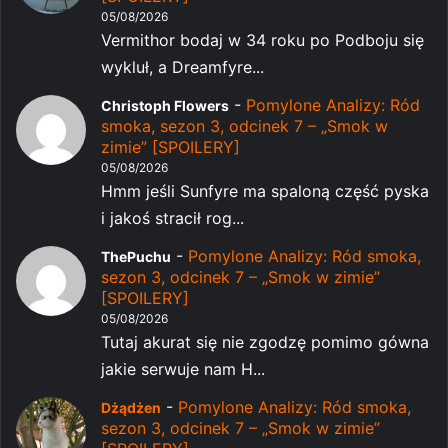
05/08/2026
Vermithor bodaj w 34 roku po Podboju się
wykluł, a Dreamfyre...
-
Pomylone Analizy: Ród
Christoph Flowers
smoka, sezon 3, odcinek 7 – „Smok w
zimie” [SPOILERY]
05/08/2026
Hmm jeśli Sunfyre ma spaloną część pyska
i jakoś stracił rog...
-
Pomylone Analizy: Ród smoka,
ThePuchu
sezon 3, odcinek 7 – „Smok w zimie”
[SPOILERY]
05/08/2026
Tutaj akurat się nie zgodzę pomimo gówna
jakie serwuje nam H...
-
Pomylone Analizy: Ród smoka,
Dżądżen
sezon 3, odcinek 7 – „Smok w zimie”