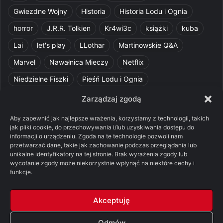
Gwiezdne Wojny
Historia
Historia Lodu i Ognia
horror
J.R.R. Tolkien
Kr4wi3c
książki
kuba
Lai
let's play
LLothar
Martinowskie Q&A
Marvel
Nawałnica Mieczy
Netflix
Niedzielne Fiszki
Pieśń Lodu i Ognia
Pomylone Analizy
Pquelim
Pytania do maesterów
Zarządzaj zgodą
Pytania i odpowiedzi
Q&A
Razorblade
recenzja
Aby zapewnić jak najlepsze wrażenia, korzystamy z technologii, takich
jak pliki cookie, do przechowywania i/lub uzyskiwania dostępu do
recenzja książki
Ród Smoka
Silmarillion
SithFrog
informacji o urządzeniu. Zgoda na te technologie pozwoli nam
przetwarzać dane, takie jak zachowanie podczas przeglądania lub
Starcie Królów
Star Wars
Szalone Teorie
unikalne identyfikatory na tej stronie. Brak wyrażenia zgody lub
wycofanie zgody może niekorzystnie wpłynąć na niektóre cechy i
Tolkienowskie Q&A
Voo
Wieści z Cytadeli
funkcje.
Władca Pierścieni
X-Com 2
XCOM 2
Akceptuję
Odmów