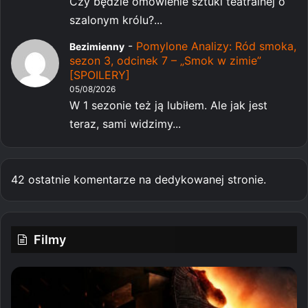
Czy będzie omówienie sztuki teatralnej o
szalonym królu?...
-
Pomylone Analizy: Ród smoka,
Bezimienny
sezon 3, odcinek 7 – „Smok w zimie”
[SPOILERY]
05/08/2026
W 1 sezonie też ją lubiłem. Ale jak jest
teraz, sami widzimy...
42 ostatnie komentarze na dedykowanej stronie.
Filmy