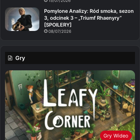
15/07/2026
Pomylone Analizy: Ród smoka, sezon
3, odcinek 3 – „Triumf Rhaenyry”
[SPOILERY]
08/07/2026
Gry
Gry Wideo