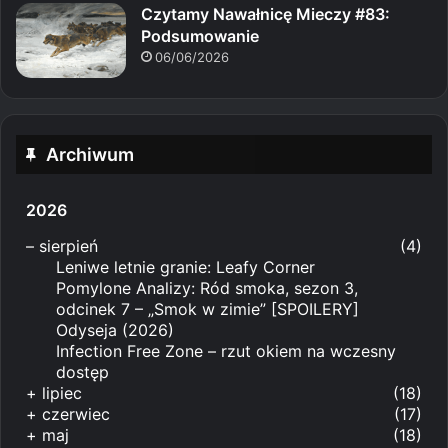
Czytamy Nawałnicę Mieczy #83:
Podsumowanie
06/06/2026
Archiwum
2026
–
sierpień
(4)
Leniwe letnie granie: Leafy Corner
Pomylone Analizy: Ród smoka, sezon 3,
odcinek 7 – „Smok w zimie” [SPOILERY]
Odyseja (2026)
Infection Free Zone – rzut okiem na wczesny
dostęp
+
lipiec
(18)
+
czerwiec
(17)
+
maj
(18)