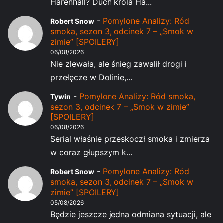
Harenhall? Duch króla Ha...
-
Pomylone Analizy: Ród
Robert Snow
smoka, sezon 3, odcinek 7 – „Smok w
zimie” [SPOILERY]
06/08/2026
Nie zlewała, ale śnieg zawalił drogi i
przełęcze w Dolinie,...
-
Pomylone Analizy: Ród smoka,
Tywin
sezon 3, odcinek 7 – „Smok w zimie”
[SPOILERY]
06/08/2026
Serial właśnie przeskoczł smoka i zmierza
w coraz głupszym k...
-
Pomylone Analizy: Ród
Robert Snow
smoka, sezon 3, odcinek 7 – „Smok w
zimie” [SPOILERY]
05/08/2026
Będzie jeszcze jedna odmiana sytuacji, ale