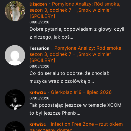
-
Pomylone Analizy: Ród smoka,
Dżądżen
sezon 3, odcinek 7 – „Smok w zimie”
[SPOILERY]
08/08/2026
Dobre pytanie, odpowiadam z głowy, czyli
z niczego, jak coś...
-
Pomylone Analizy: Ród smoka,
Tessarion
sezon 3, odcinek 7 – „Smok w zimie”
[SPOILERY]
08/08/2026
Co do serialu to dobrze, że chociaż
muzyka wraz z czołówką p...
-
Gierkołaz #19 – lipiec 2026
kr4wi3c
07/08/2026
Tak pozostając jeszcze w temacie XCOM
to był jeszcze Phenix...
-
Infection Free Zone – rzut okiem
kr4wi3c
na wczesny dostęp