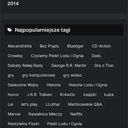
2014
Najpopularniejsze tagi
Alexandretta
Bez Prądu
Bluetiger
CD-Action
Crowley
Czytamy Pieśń Lodu i Ognia
DaeL
Debaty Małej Rady
George R.R. Martin
Gra o Tron
gry
gry komputerowe
gry wideo
Gwiezdne Wojny
Historia
Historia Lodu i Ognia
horror
J.R.R. Tolkien
Kr4wi3c
książki
kuba
Lai
let's play
LLothar
Martinowskie Q&A
Marvel
Nawałnica Mieczy
Netflix
Niedzielne Fiszki
Pieśń Lodu i Ognia