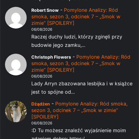
-
Pomylone Analizy: Ród
Robert Snow
smoka, sezon 3, odcinek 7 – „Smok w
zimie” [SPOILERY]
06/08/2026
Raczej duchy ludzi, którzy zginęli przy
budowie jego zamku,...
-
Pomylone Analizy: Ród
Christoph Flowers
smoka, sezon 3, odcinek 7 – „Smok w
zimie” [SPOILERY]
06/08/2026
Lady Arryn zbazowana lesbijka i w książce
jest to spójne od...
-
Pomylone Analizy: Ród smoka,
Dżądżen
sezon 3, odcinek 7 – „Smok w zimie”
[SPOILERY]
06/08/2026
:D Tu możesz znaleźć wyjaśnienie moim
zdaniem dobre: https:/...