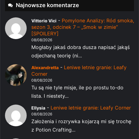
Najnowsze komentarze
-
Pomylone Analizy: Ród smoka,
Vittorio Vici
sezon 3, odcinek 7 – „Smok w zimie”
[SPOILERY]
08/08/2026
Mogłaby jakaś dobra dusza napisać jakąś
odjechaną teorię (ni...
-
Leniwe letnie granie: Leafy
Alexandretta
Corner
08/08/2026
Tu są nie tyle misje, ile po prostu to-do
lista. I niestety...
-
Leniwe letnie granie: Leafy Corner
Ellysia
08/08/2026
Założenia i rozrywka kojarzą mi się trochę
z Potion Crafting...