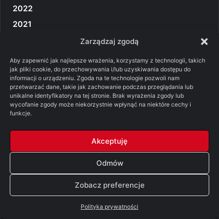
2022
2021
2020
Zarządzaj zgodą
2019
Aby zapewnić jak najlepsze wrażenia, korzystamy z technologii, takich
jak pliki cookie, do przechowywania i/lub uzyskiwania dostępu do
2018
informacji o urządzeniu. Zgoda na te technologie pozwoli nam
2017
przetwarzać dane, takie jak zachowanie podczas przeglądania lub
unikalne identyfikatory na tej stronie. Brak wyrażenia zgody lub
2016
wycofanie zgody może niekorzystnie wpłynąć na niektóre cechy i
funkcje.
2015
2014
Akceptuję
Odmów
Najpopularniejsze tagi
Zobacz preferencje
Alexandretta
Bez Prądu
Bluetiger
CD-Action
Polityka prywatności