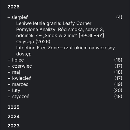
2026
–
sierpień
(4)
Leniwe letnie granie: Leafy Corner
Pomylone Analizy: Ród smoka, sezon 3,
odcinek 7 – „Smok w zimie” [SPOILERY]
Odyseja (2026)
Infection Free Zone – rzut okiem na wczesny
dostęp
+
lipiec
(18)
+
czerwiec
(17)
+
maj
(18)
+
kwiecień
(17)
+
marzec
(19)
+
luty
(20)
+
styczeń
(18)
2025
2024
2023