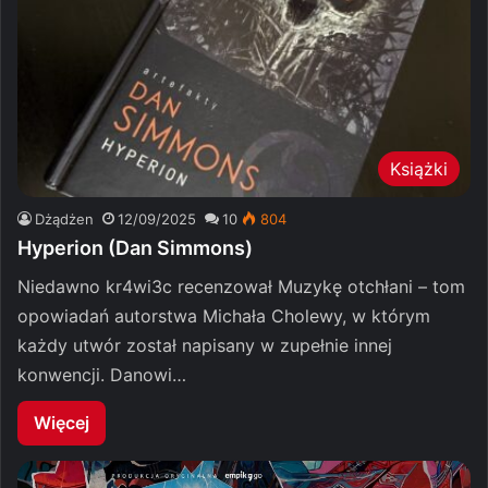
Książki
Dżądżen
12/09/2025
10
804
Hyperion (Dan Simmons)
Niedawno kr4wi3c recenzował Muzykę otchłani – tom
opowiadań autorstwa Michała Cholewy, w którym
każdy utwór został napisany w zupełnie innej
konwencji. Danowi…
Więcej