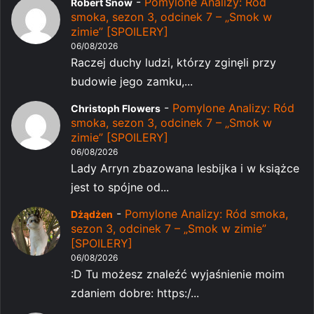
-
Pomylone Analizy: Ród
Robert Snow
smoka, sezon 3, odcinek 7 – „Smok w
zimie” [SPOILERY]
06/08/2026
Raczej duchy ludzi, którzy zginęli przy
budowie jego zamku,...
-
Pomylone Analizy: Ród
Christoph Flowers
smoka, sezon 3, odcinek 7 – „Smok w
zimie” [SPOILERY]
06/08/2026
Lady Arryn zbazowana lesbijka i w książce
jest to spójne od...
-
Pomylone Analizy: Ród smoka,
Dżądżen
sezon 3, odcinek 7 – „Smok w zimie”
[SPOILERY]
06/08/2026
:D Tu możesz znaleźć wyjaśnienie moim
zdaniem dobre: https:/...