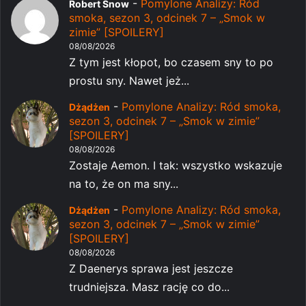
-
Pomylone Analizy: Ród
Robert Snow
smoka, sezon 3, odcinek 7 – „Smok w
zimie” [SPOILERY]
08/08/2026
Z tym jest kłopot, bo czasem sny to po
prostu sny. Nawet jeż...
-
Pomylone Analizy: Ród smoka,
Dżądżen
sezon 3, odcinek 7 – „Smok w zimie”
[SPOILERY]
08/08/2026
Zostaje Aemon. I tak: wszystko wskazuje
na to, że on ma sny...
-
Pomylone Analizy: Ród smoka,
Dżądżen
sezon 3, odcinek 7 – „Smok w zimie”
[SPOILERY]
08/08/2026
Z Daenerys sprawa jest jeszcze
trudniejsza. Masz rację co do...