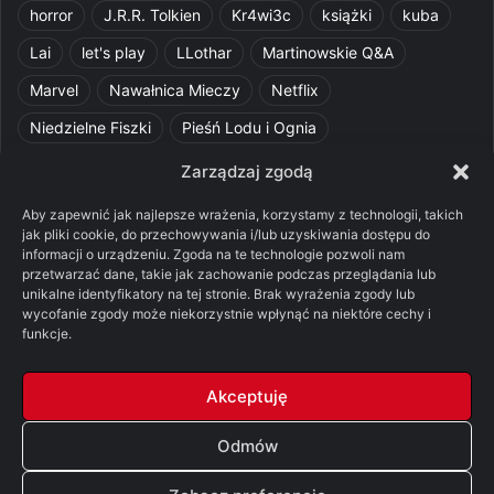
horror
J.R.R. Tolkien
Kr4wi3c
książki
kuba
Lai
let's play
LLothar
Martinowskie Q&A
Marvel
Nawałnica Mieczy
Netflix
Niedzielne Fiszki
Pieśń Lodu i Ognia
Pomylone Analizy
Pquelim
Pytania do maesterów
Zarządzaj zgodą
Pytania i odpowiedzi
Q&A
Razorblade
recenzja
Aby zapewnić jak najlepsze wrażenia, korzystamy z technologii, takich
jak pliki cookie, do przechowywania i/lub uzyskiwania dostępu do
recenzja książki
Ród Smoka
Silmarillion
SithFrog
informacji o urządzeniu. Zgoda na te technologie pozwoli nam
przetwarzać dane, takie jak zachowanie podczas przeglądania lub
Starcie Królów
Star Wars
Szalone Teorie
unikalne identyfikatory na tej stronie. Brak wyrażenia zgody lub
Tolkienowskie Q&A
Voo
Wieści z Cytadeli
wycofanie zgody może niekorzystnie wpłynąć na niektóre cechy i
funkcje.
Władca Pierścieni
X-Com 2
XCOM 2
Akceptuję
Odmów
© Copyright 2026, All Rights Reserved |
FSGK.PL