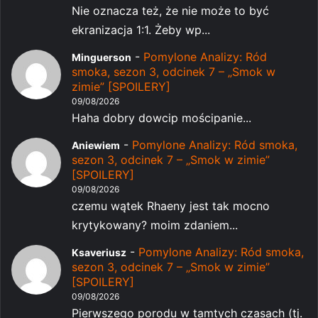
Nie oznacza też, że nie może to być
ekranizacja 1:1. Żeby wp...
-
Pomylone Analizy: Ród
Minguerson
smoka, sezon 3, odcinek 7 – „Smok w
zimie” [SPOILERY]
09/08/2026
Haha dobry dowcip mościpanie...
-
Pomylone Analizy: Ród smoka,
Aniewiem
sezon 3, odcinek 7 – „Smok w zimie”
[SPOILERY]
09/08/2026
czemu wątek Rhaeny jest tak mocno
krytykowany? moim zdaniem...
-
Pomylone Analizy: Ród smoka,
Ksaveriusz
sezon 3, odcinek 7 – „Smok w zimie”
[SPOILERY]
09/08/2026
Pierwszego porodu w tamtych czasach (tj.