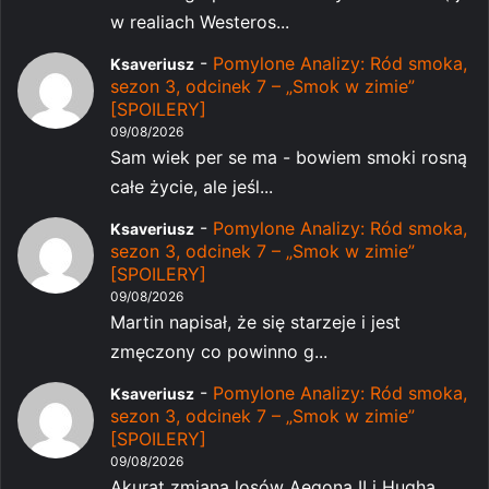
w realiach Westeros...
-
Pomylone Analizy: Ród smoka,
Ksaveriusz
sezon 3, odcinek 7 – „Smok w zimie”
[SPOILERY]
09/08/2026
Sam wiek per se ma - bowiem smoki rosną
całe życie, ale jeśl...
-
Pomylone Analizy: Ród smoka,
Ksaveriusz
sezon 3, odcinek 7 – „Smok w zimie”
[SPOILERY]
09/08/2026
Martin napisał, że się starzeje i jest
zmęczony co powinno g...
-
Pomylone Analizy: Ród smoka,
Ksaveriusz
sezon 3, odcinek 7 – „Smok w zimie”
[SPOILERY]
09/08/2026
Akurat zmiana losów Aegona II i Hugha,