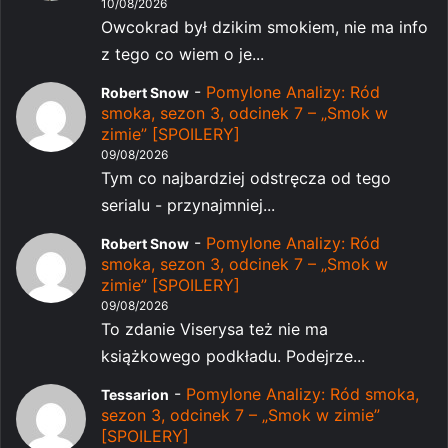
10/08/2026
Owcokrad był dzikim smokiem, nie ma info
z tego co wiem o je...
-
Pomylone Analizy: Ród
Robert Snow
smoka, sezon 3, odcinek 7 – „Smok w
zimie” [SPOILERY]
09/08/2026
Tym co najbardziej odstręcza od tego
serialu - przynajmniej...
-
Pomylone Analizy: Ród
Robert Snow
smoka, sezon 3, odcinek 7 – „Smok w
zimie” [SPOILERY]
09/08/2026
To zdanie Viserysa też nie ma
książkowego podkładu. Podejrze...
-
Pomylone Analizy: Ród smoka,
Tessarion
sezon 3, odcinek 7 – „Smok w zimie”
[SPOILERY]