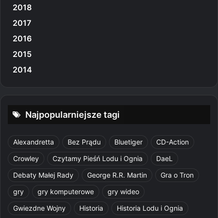
2018
2017
2016
2015
2014
Najpopularniejsze tagi
Alexandretta
Bez Prądu
Bluetiger
CD-Action
Crowley
Czytamy Pieśń Lodu i Ognia
DaeL
Debaty Małej Rady
George R.R. Martin
Gra o Tron
gry
gry komputerowe
gry wideo
Gwiezdne Wojny
Historia
Historia Lodu i Ognia