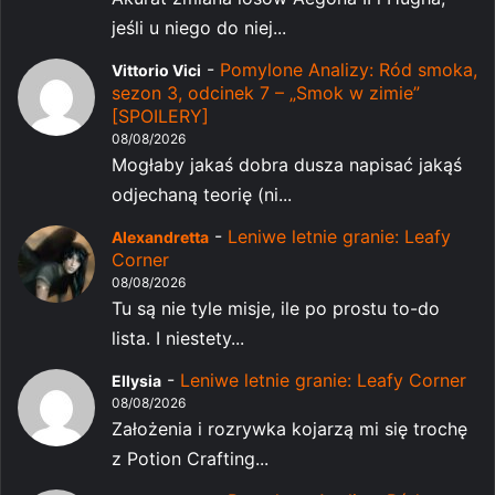
jeśli u niego do niej...
-
Pomylone Analizy: Ród smoka,
Vittorio Vici
sezon 3, odcinek 7 – „Smok w zimie”
[SPOILERY]
08/08/2026
Mogłaby jakaś dobra dusza napisać jakąś
odjechaną teorię (ni...
-
Leniwe letnie granie: Leafy
Alexandretta
Corner
08/08/2026
Tu są nie tyle misje, ile po prostu to-do
lista. I niestety...
-
Leniwe letnie granie: Leafy Corner
Ellysia
08/08/2026
Założenia i rozrywka kojarzą mi się trochę
z Potion Crafting...