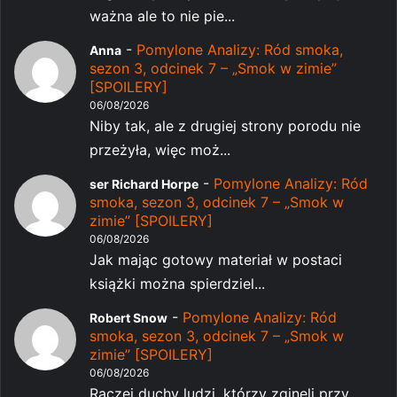
ważna ale to nie pie...
-
Pomylone Analizy: Ród smoka,
Anna
sezon 3, odcinek 7 – „Smok w zimie”
[SPOILERY]
06/08/2026
Niby tak, ale z drugiej strony porodu nie
przeżyła, więc moż...
-
Pomylone Analizy: Ród
ser Richard Horpe
smoka, sezon 3, odcinek 7 – „Smok w
zimie” [SPOILERY]
06/08/2026
Jak mając gotowy materiał w postaci
książki można spierdziel...
-
Pomylone Analizy: Ród
Robert Snow
smoka, sezon 3, odcinek 7 – „Smok w
zimie” [SPOILERY]
06/08/2026
Raczej duchy ludzi, którzy zginęli przy