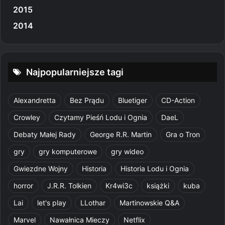
2015
2014
Najpopularniejsze tagi
Alexandretta
Bez Prądu
Bluetiger
CD-Action
Crowley
Czytamy Pieśń Lodu i Ognia
DaeL
Debaty Małej Rady
George R.R. Martin
Gra o Tron
gry
gry komputerowe
gry wideo
Gwiezdne Wojny
Historia
Historia Lodu i Ognia
horror
J.R.R. Tolkien
Kr4wi3c
książki
kuba
Lai
let's play
LLothar
Martinowskie Q&A
Marvel
Nawałnica Mieczy
Netflix