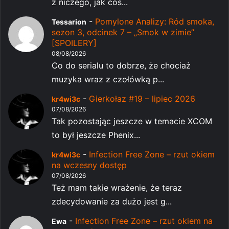
z niczego, jak coś...
-
Pomylone Analizy: Ród smoka,
Tessarion
sezon 3, odcinek 7 – „Smok w zimie”
[SPOILERY]
08/08/2026
Co do serialu to dobrze, że chociaż
muzyka wraz z czołówką p...
-
Gierkołaz #19 – lipiec 2026
kr4wi3c
07/08/2026
Tak pozostając jeszcze w temacie XCOM
to był jeszcze Phenix...
-
Infection Free Zone – rzut okiem
kr4wi3c
na wczesny dostęp
07/08/2026
Też mam takie wrażenie, że teraz
zdecydowanie za dużo jest g...
-
Infection Free Zone – rzut okiem na
Ewa