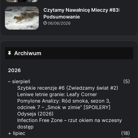
Czytamy Nawałnicę Mieczy #83:
Podsumowanie
06/06/2026
Archiwum
2026
–
sierpień
(5)
Szybkie recenzje #6 (Zwiedzamy świat #2)
Leniwe letnie granie: Leafy Corner
Pomylone Analizy: Ród smoka, sezon 3,
odcinek 7 – „Smok w zimie” [SPOILERY]
Odyseja (2026)
Infection Free Zone – rzut okiem na wczesny
dostęp
+
lipiec
(18)