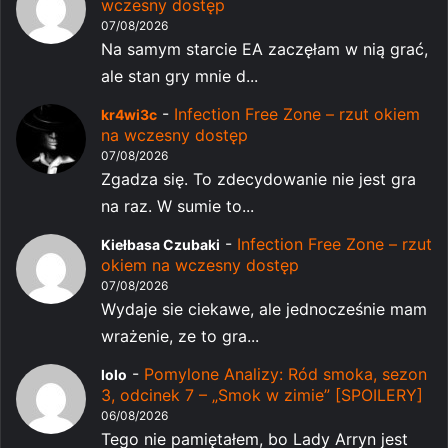
wczesny dostęp
07/08/2026
Na samym starcie EA zaczęłam w nią grać,
ale stan gry mnie d...
-
Infection Free Zone – rzut okiem
kr4wi3c
na wczesny dostęp
07/08/2026
Zgadza się. To zdecydowanie nie jest gra
na raz. W sumie to...
-
Infection Free Zone – rzut
Kiełbasa Czubaki
okiem na wczesny dostęp
07/08/2026
Wydaje sie ciekawe, ale jednocześnie mam
wrażenie, ze to gra...
-
Pomylone Analizy: Ród smoka, sezon
lolo
3, odcinek 7 – „Smok w zimie” [SPOILERY]
06/08/2026
Tego nie pamiętałem, bo Lady Arryn jest