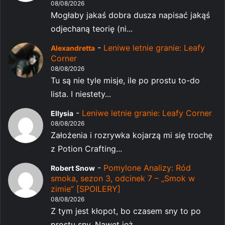
08/08/2026
Mogłaby jakaś dobra dusza napisać jakąś
odjechaną teorię (ni...
-
Leniwe letnie granie: Leafy
Alexandretta
Corner
08/08/2026
Tu są nie tyle misje, ile po prostu to-do
lista. I niestety...
-
Leniwe letnie granie: Leafy Corner
Ellysia
08/08/2026
Założenia i rozrywka kojarzą mi się trochę
z Potion Crafting...
-
Pomylone Analizy: Ród
Robert Snow
smoka, sezon 3, odcinek 7 – „Smok w
zimie” [SPOILERY]
08/08/2026
Z tym jest kłopot, bo czasem sny to po
prostu sny. Nawet jeż...