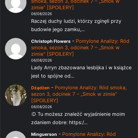
smoka, sezon 3, odcinek 7 – „Smok w
zimie” [SPOILERY]
06/08/2026
Raczej duchy ludzi, którzy zginęli przy
budowie jego zamku,...
-
Pomylone Analizy: Ród
Christoph Flowers
smoka, sezon 3, odcinek 7 – „Smok w
zimie” [SPOILERY]
06/08/2026
Lady Arryn zbazowana lesbijka i w książce
jest to spójne od...
-
Pomylone Analizy: Ród smoka,
Dżądżen
sezon 3, odcinek 7 – „Smok w zimie”
[SPOILERY]
06/08/2026
:D Tu możesz znaleźć wyjaśnienie moim
zdaniem dobre: https:/...
-
Pomylone Analizy: Ród
Minguerson