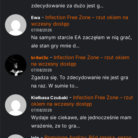
zdecydowanie za dużo jest g...
-
Infection Free Zone – rzut okiem na
Ewa
wczesny dostęp
07/08/2026
Na samym starcie EA zaczęłam w nią grać,
ale stan gry mnie d...
-
Infection Free Zone – rzut okiem
kr4wi3c
na wczesny dostęp
07/08/2026
Zgadza się. To zdecydowanie nie jest gra
na raz. W sumie to...
-
Infection Free Zone – rzut
Kiełbasa Czubaki
okiem na wczesny dostęp
07/08/2026
Wydaje sie ciekawe, ale jednocześnie mam
wrażenie, ze to gra...
-
Pomylone Analizy: Ród smoka, sezon
lolo