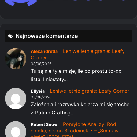
Najnowsze komentarze
-
Leniwe letnie granie: Leafy
Alexandretta
Corner
08/08/2026
Tu są nie tyle misje, ile po prostu to-do
lista. I niestety...
-
Leniwe letnie granie: Leafy Corner
Ellysia
08/08/2026
Założenia i rozrywka kojarzą mi się trochę
z Potion Crafting...
-
Pomylone Analizy: Ród
Robert Snow
smoka, sezon 3, odcinek 7 – „Smok w
zimie” [SPOILERY]