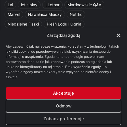
Lai
let's play
LLothar
Martinowskie Q&A
Marvel
Nawałnica Mieczy
Netflix
Niedzielne Fiszki
Pieśń Lodu i Ognia
Pomylone Analizy
Pquelim
Pytania do maesterów
Zarządzaj zgodą
Pytania i odpowiedzi
Q&A
Razorblade
recenzja
Aby zapewnić jak najlepsze wrażenia, korzystamy z technologii, takich
jak pliki cookie, do przechowywania i/lub uzyskiwania dostępu do
recenzja książki
Ród Smoka
Silmarillion
SithFrog
informacji o urządzeniu. Zgoda na te technologie pozwoli nam
przetwarzać dane, takie jak zachowanie podczas przeglądania lub
Starcie Królów
Star Wars
Szalone Teorie
unikalne identyfikatory na tej stronie. Brak wyrażenia zgody lub
wycofanie zgody może niekorzystnie wpłynąć na niektóre cechy i
Tolkienowskie Q&A
Voo
Wieści z Cytadeli
funkcje.
Władca Pierścieni
X-Com 2
XCOM 2
Akceptuję
Odmów
© Copyright 2026, All Rights Reserved |
FSGK.PL
Zobacz preferencje
Facebook
X
YouTube
Discord