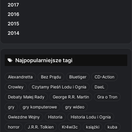
2017
2016
2015
2014
Najpopularniejsze tagi
Alexandretta
Bez Prądu
Bluetiger
CD-Action
Crowley
Czytamy Pieśń Lodu i Ognia
DaeL
Debaty Małej Rady
George R.R. Martin
Gra o Tron
gry
gry komputerowe
gry wideo
Gwiezdne Wojny
Historia
Historia Lodu i Ognia
horror
J.R.R. Tolkien
Kr4wi3c
książki
kuba