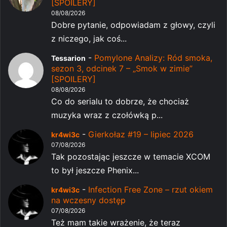
[SPOILERY]
08/08/2026
Dobre pytanie, odpowiadam z głowy, czyli
z niczego, jak coś...
-
Pomylone Analizy: Ród smoka,
Tessarion
sezon 3, odcinek 7 – „Smok w zimie”
[SPOILERY]
08/08/2026
Co do serialu to dobrze, że chociaż
muzyka wraz z czołówką p...
-
Gierkołaz #19 – lipiec 2026
kr4wi3c
07/08/2026
Tak pozostając jeszcze w temacie XCOM
to był jeszcze Phenix...
-
Infection Free Zone – rzut okiem
kr4wi3c
na wczesny dostęp
07/08/2026
Też mam takie wrażenie, że teraz