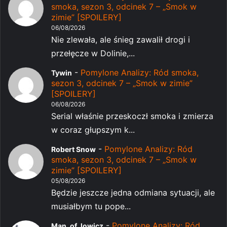
smoka, sezon 3, odcinek 7 – „Smok w
zimie” [SPOILERY]
06/08/2026
Nie zlewała, ale śnieg zawalił drogi i
przełęcze w Dolinie,...
-
Pomylone Analizy: Ród smoka,
Tywin
sezon 3, odcinek 7 – „Smok w zimie”
[SPOILERY]
06/08/2026
Serial właśnie przeskoczł smoka i zmierza
w coraz głupszym k...
-
Pomylone Analizy: Ród
Robert Snow
smoka, sezon 3, odcinek 7 – „Smok w
zimie” [SPOILERY]
05/08/2026
Będzie jeszcze jedna odmiana sytuacji, ale
musiałbym tu pope...
-
Pomylone Analizy: Ród
Man_of_lowicz