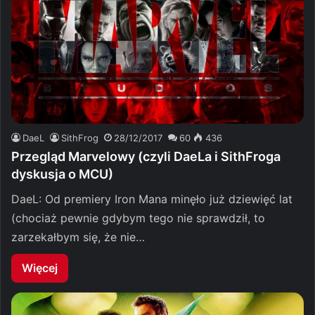
DaeL
SithFrog
28/12/2017
60
436
Przegląd Marvelowy (czyli DaeLa i SithFroga
dyskusja o MCU)
DaeL: Od premiery Iron Mana minęło już dziewięć lat
(chociaż pewnie gdybym tego nie sprawdził, to
zarzekałbym się, że nie…
Więcej