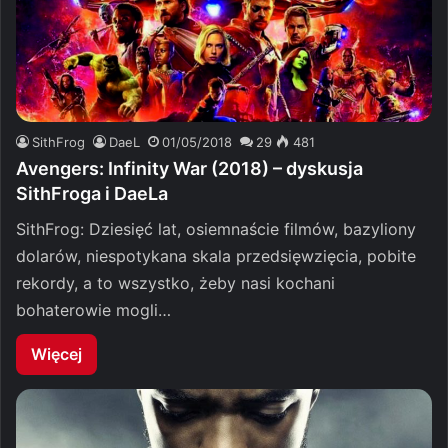
SithFrog
DaeL
01/05/2018
29
481
Avengers: Infinity War (2018) – dyskusja
SithFroga i DaeLa
SithFrog: Dziesięć lat, osiemnaście filmów, bazyliony
dolarów, niespotykana skala przedsięwzięcia, pobite
rekordy, a to wszystko, żeby nasi kochani
bohaterowie mogli…
Więcej