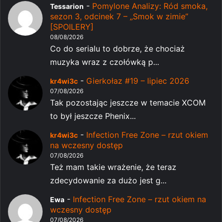
-
Pomylone Analizy: Ród smoka,
Tessarion
sezon 3, odcinek 7 – „Smok w zimie”
[SPOILERY]
08/08/2026
Co do serialu to dobrze, że chociaż
muzyka wraz z czołówką p...
-
Gierkołaz #19 – lipiec 2026
kr4wi3c
07/08/2026
Tak pozostając jeszcze w temacie XCOM
to był jeszcze Phenix...
-
Infection Free Zone – rzut okiem
kr4wi3c
na wczesny dostęp
07/08/2026
Też mam takie wrażenie, że teraz
zdecydowanie za dużo jest g...
-
Infection Free Zone – rzut okiem na
Ewa
wczesny dostęp
07/08/2026