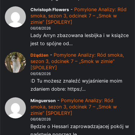
-
Pomylone Analizy: Ród
Christoph Flowers
smoka, sezon 3, odcinek 7 – „Smok w
zimie” [SPOILERY]
06/08/2026
Lady Arryn zbazowana lesbijka i w książce
jest to spójne od...
-
Pomylone Analizy: Ród smoka,
Dżądżen
sezon 3, odcinek 7 – „Smok w zimie”
[SPOILERY]
06/08/2026
:D Tu możesz znaleźć wyjaśnienie moim
zdaniem dobre: https:/...
-
Pomylone Analizy: Ród
Minguerson
smoka, sezon 3, odcinek 7 – „Smok w
zimie” [SPOILERY]
06/08/2026
Będzie o Hessari zaprowadzajacej pokój w
państwie poprzez le...