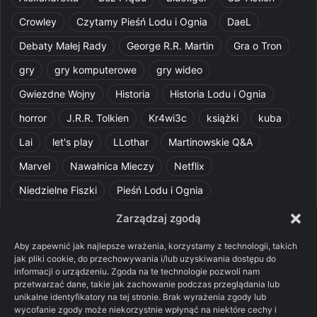
Crowley
Czytamy Pieśń Lodu i Ognia
DaeL
Debaty Małej Rady
George R.R. Martin
Gra o Tron
gry
gry komputerowe
gry wideo
Gwiezdne Wojny
Historia
Historia Lodu i Ognia
horror
J.R.R. Tolkien
Kr4wi3c
książki
kuba
Lai
let's play
LLothar
Martinowskie Q&A
Marvel
Nawałnica Mieczy
Netflix
Niedzielne Fiszki
Pieśń Lodu i Ognia
Pomylone Analizy
Pquelim
Pytania do maesterów
Zarządzaj zgodą
Pytania i odpowiedzi
Q&A
Razorblade
recenzja
Aby zapewnić jak najlepsze wrażenia, korzystamy z technologii, takich
jak pliki cookie, do przechowywania i/lub uzyskiwania dostępu do
recenzja książki
Ród Smoka
Silmarillion
SithFrog
informacji o urządzeniu. Zgoda na te technologie pozwoli nam
przetwarzać dane, takie jak zachowanie podczas przeglądania lub
Starcie Królów
Star Wars
Szalone Teorie
unikalne identyfikatory na tej stronie. Brak wyrażenia zgody lub
wycofanie zgody może niekorzystnie wpłynąć na niektóre cechy i
Tolkienowskie Q&A
Voo
Wieści z Cytadeli