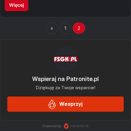
Więcej
«
1
2