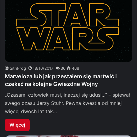
SithFrog
18/10/2017
36
468
Marveloza lub jak przestałem się martwić i
czekać na kolejne Gwiezdne Wojny
„Czasami człowiek musi, inaczej się udusi…” – śpiewał
swego czasu Jerzy Stuhr. Pewna kwestia od mniej
więcej dwóch lat tak…
Więcej