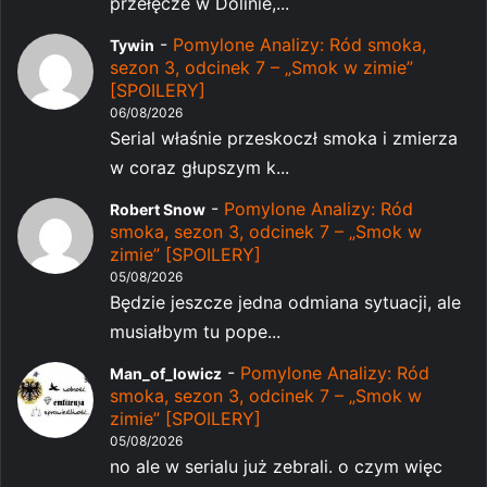
przełęcze w Dolinie,...
-
Pomylone Analizy: Ród smoka,
Tywin
sezon 3, odcinek 7 – „Smok w zimie”
[SPOILERY]
06/08/2026
Serial właśnie przeskoczł smoka i zmierza
w coraz głupszym k...
-
Pomylone Analizy: Ród
Robert Snow
smoka, sezon 3, odcinek 7 – „Smok w
zimie” [SPOILERY]
05/08/2026
Będzie jeszcze jedna odmiana sytuacji, ale
musiałbym tu pope...
-
Pomylone Analizy: Ród
Man_of_lowicz
smoka, sezon 3, odcinek 7 – „Smok w
zimie” [SPOILERY]
05/08/2026
no ale w serialu już zebrali. o czym więc