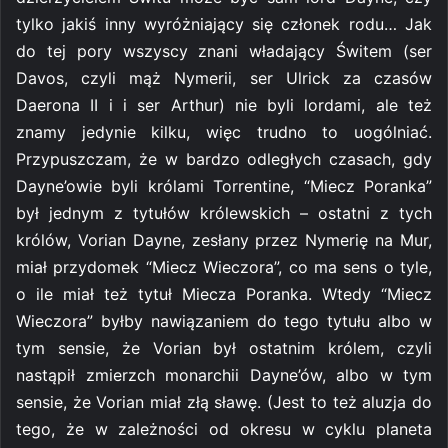
tylko jakiś inny wyróżniający się członek rodu… Jak
do tej pory wszyscy znani władający Świtem (ser
Davos, czyli mąż Nymerii, ser Ulrick za czasów
Daerona II i i ser Arthur) nie byli lordami, ale też
znamy jedynie kilku, więc trudno to uogólniać.
Przypuszczam, że w bardzo odległych czasach, gdy
Dayne’owie byli królami Torrentine, “Miecz Poranka”
był jednym z tytułów królewskich – ostatni z tych
królów, Vorian Dayne, zesłany przez Nymerię na Mur,
miał przydomek “Miecz Wieczora”, co ma sens o tyle,
o ile miał też tytuł Miecza Poranka. Wtedy “Miecz
Wieczora” byłby nawiązaniem do tego tytułu albo w
tym sensie, że Vorian był ostatnim królem, czyli
nastąpił zmierzch monarchii Dayne’ów, albo w tym
sensie, że Vorian miał złą sławę. (Jest to też aluzja do
tego, że w zależności od okresu w cyklu planeta