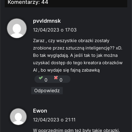
Komentarzy: 44
p
pvvldmnsk
i
12/04/2023 o 17:03
s
Zaraz , czy wszystkie obrazki zostały
z
zrobione przez sztuczną inteligencję?? xD.
e
Bo tak wyglądają. A jeśli tak to jak można
:
uzyskać dostęp do tego kreatora obrazków
AI , bo wydaje się fajną zabawką
0
0
Odpowiedz
p
Ewon
i
12/04/2023 o 21:11
s
W poprzednim pdm też były takie obrazki.