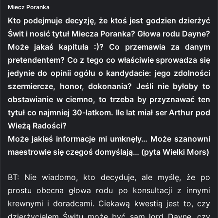
Miecz Poranka
Kto podejmuje decyzję, że ktoś jest godzien dzierżyć
Świt i nosić tytuł Miecza Poranka? Głowa rodu Dayne?
Może jakaś kapituła :)? Co przemawia za danym
pretendentem? Co z tego co właściwie sprowadza się
jedynie do opinii ogółu o kandydacie: jego zdolności
szermiercze, honor, dokonania? Jeśli nie byłoby to
obstawianie w ciemno, to trzeba by przyznawać ten
tytuł co najmniej 30-latkom. Ile lat miał ser Arthur pod
Wieżą Radości?
Może jakieś informacje mi umknęły… Może szanowni
maestrowie się czegoś domyślają… (pyta Wielki Mors)
BT: Nie wiadomo, kto decyduje, ale myślę, że po
prostu obecna głowa rodu po konsultacji z innymi
krewnymi i doradcami. Ciekawą kwestią jest to, czy
dzierżycielem Świtu może być sam lord Dayne, czy