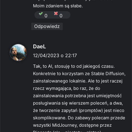
z
Moim zdaniem są słabe.
e
0
0
:
Odpowiedz
p
DaeL
i
12/04/2023 o 22:17
s
Tak, to AI, stosuję to od jakiegoś czasu.
z
Konkretnie to korzystam ze Stable Diffusion,
e
zainstalowanego lokalnie. Ale to jest raczej
:
rzecz wymagająca, bo raz, że do
zainstalowania potrzebna jest umiejętność
posługiwania się wierszem poleceń, a dwa,
że tworzenie zapytań (promptów) jest nieco
skomplikowane. Do zabawy polecam przede
wszystki MidJourney, dostępne przez