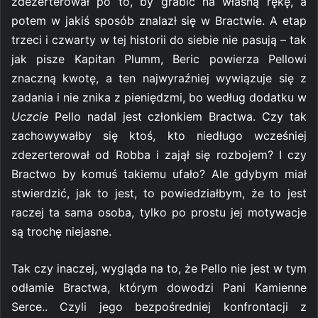
zdezerterował po to, by grabić na własną rękę, a
potem w jakiś sposób znalazł się w Bractwie. A etap
trzeci i czwarty w tej historii do siebie nie pasują – tak
jak pisze Kapitan Plumm, Beric powierza Pellowi
znaczną kwotę, a ten najwyraźniej wywiązuje się z
zadania i nie znika z pieniędzmi, bo według dodatku w
Uczcie
Pello nadal jest członkiem Bractwa. Czy tak
zachowywałby się ktoś, kto niedługo wcześniej
zdezerterował od Robba i zajął się rozbojem? I czy
Bractwo by komuś takiemu ufało? Ale gdybym miał
stwierdzić, jak to jest, to powiedziałbym, że to jest
raczej ta sama osoba, tylko po prostu jej motywacje
są trochę niejasne.
Tak czy inaczej, wygląda na to, że Pello nie jest w tym
odłamie Bractwa, którym dowodzi Pani Kamienne
Serce.. Czyli jego bezpośredniej konfrontacji z