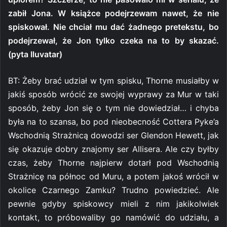
zabił Jona. W książce podejrzewam nawet, że nie
spiskował. Nie chciał mu dać żadnego pretekstu, bo
podejrzewał, że Jon tylko czeka na to by skazać.
(pyta Iluvatar)
BT: Żeby brać udział w tym spisku, Thorne musiałby w
jakiś sposób wrócić ze swojej wyprawy za Mur w taki
sposób, żeby Jon się o tym nie dowiedział… i chyba
była na to szansa, bo pod nieobecność Cottera Pyke’a
Wschodnią Strażnicą dowodzi ser Glendon Hewett, jak
się okazuje dobry znajomy ser Allisera. Ale czy byłby
czas, żeby Thorne najpierw dotarł pod Wschodnią
Strażnicę na północ od Muru, a potem jakoś wrócił w
okolice Czarnego Zamku? Trudno powiedzieć. Ale
pewnie gdyby spiskowcy mieli z nim jakikolwiek
kontakt, to próbowaliby go namówić do udziału, a