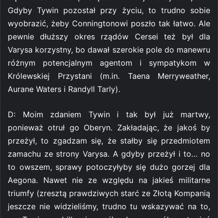
Gdyby Tywin pozostał przy życiu, to trudno sobie
wyobrazić, żeby Conningtonowi poszło tak łatwo. Ale
pewnie dłuższy okres rządów Cersei też był dla
Varysa korzystny, bo dawał szerokie pole do manewru
różnym potencjalnym agentom i sympatykom w
Królewskiej Przystani (m.in. Taena Merryweather,
Aurane Waters i Randyll Tarly).
D: Moim zdaniem Tywin i tak był już martwy,
ponieważ otruł go Oberyn. Zakładając, że jakoś by
przeżył, to zgadzam się, że stałby się przedmiotem
zamachu ze strony Varysa. A gdyby przeżył i to… no
to owszem, sprawy potoczyłyby się dużo gorzej dla
Aegona. Nawet nie ze względu na jakieś militarne
triumfy (zresztą prawdziwych starć ze Złotą Kompanią
jeszcze nie widzieliśmy, trudno tu wskazywać na to,