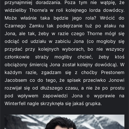
przynajmniej doradzania. Poza tym nie wątpię, że
widzieliby Thorne’a w roli kolejnego lorda dowódcy.
Może właśnie taka będzie jego rola? Wrócić do
Czarnego Zamku tak podejrzanie tuż po ataku na
Jona, ale tak, żeby w razie czego Thorne mógł się
odciąć od udziału w zabiciu Jona (co mogłoby się
przydać przy kolejnych wyborach, bo nie wszyscy
członkowie straży mogliby chcieć, żeby ktoś
obciążony śmiercią Jona został kolejny dowódcą). W
każdym razie, zgadzam się z choćby Prestonem
Jacobsem co do tego, że spisek przeciwko Jonowi
rozwijał się od dłuższego czasu, a nie że po prostu
pod wpływem zapowiedzi Jona o wyprawie na
Winterfell nagle skrzyknęła się jakaś grupka.