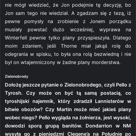
nie mógł wiedzieć, że Jon podejmie tę decyzję, bo
Jon sam tego nie wiedział. A zgadzam się z tezą, iż
pewne pomysły na zrobienie z Jonem porządku
musiały powstać dużo wcześniej, wyprawa na
Winterfell pewnie tylko plany przyspieszyła. Dlatego
moim zdaniem, jeśli Thorne miał jakąś rolę do
odegrania w spisku, to była ona rolą bezwiedną i nie
był on wtajemniczony w żadne plany morderstwa.
Zielonobrody
Dołożę jeszcze pytanie o Zielonobrodego, czyli Pello z
Tyrosh. Czy może on być tą samą postacią, co
tyroshijski najemnik, który zdradził Lannisterów w
bitwie obozów? Czy Martin może mieć jakieś plany
wobec niego? Pello wygląda na żołnierza, jest wysoki,
dowodzi sporą grupą banitów. Dondarrion w NM
wysyła go z pieniędzmi Clegene’a na Południe po