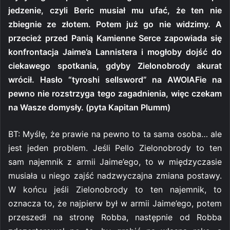
jedzenie, czyli Beric musiał mu ufać, że ten nie
zbiegnie ze złotem. Potem już go nie widzimy. A
przecież przed Panią Kamienne Serce zapowiada się
konfrontacja Jaime’a Lannistera i mogłoby dojść do
ciekawego spotkania, gdyby Zielonobrody akurat
wrócił. Hasło “tyroshi sellsword” na AWOIAFie na
pewno nie rozstrzyga tego zagadnienia, więc czekam
na Wasze domysły. (pyta Kapitan Plumm)
BT: Myślę, że prawie na pewno to ta sama osoba… ale
jest jeden problem. Jeśli Pello Zielonobrody to ten
sam najemnik z armii Jaime’ego, to w międzyczasie
musiała u niego zajść nadzwyczajna zmiana postawy.
W końcu jeśli Zielonobrody to ten najemnik, to
oznacza to, że najpierw był w armii Jaime’ego, potem
przeszedł na stronę Robba, następnie od Robba