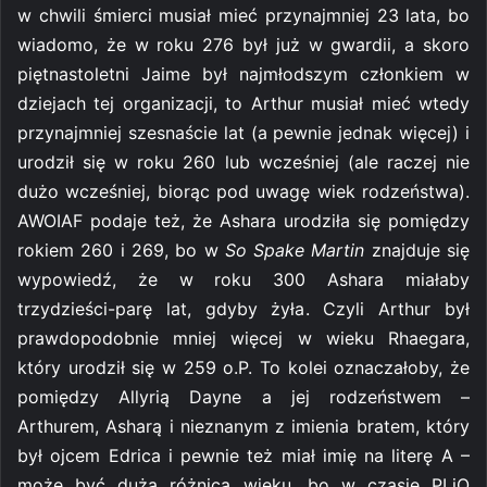
w chwili śmierci musiał mieć przynajmniej 23 lata, bo
wiadomo, że w roku 276 był już w gwardii, a skoro
piętnastoletni Jaime był najmłodszym członkiem w
dziejach tej organizacji, to Arthur musiał mieć wtedy
przynajmniej szesnaście lat (a pewnie jednak więcej) i
urodził się w roku 260 lub wcześniej (ale raczej nie
dużo wcześniej, biorąc pod uwagę wiek rodzeństwa).
AWOIAF podaje też, że Ashara urodziła się pomiędzy
rokiem 260 i 269, bo w
So Spake Martin
znajduje się
wypowiedź, że w roku 300 Ashara miałaby
trzydzieści-parę lat, gdyby żyła. Czyli Arthur był
prawdopodobnie mniej więcej w wieku Rhaegara,
który urodził się w 259 o.P. To kolei oznaczałoby, że
pomiędzy Allyrią Dayne a jej rodzeństwem –
Arthurem, Asharą i nieznanym z imienia bratem, który
był ojcem Edrica i pewnie też miał imię na literę A –
może być duża różnica wieku, bo w czasie PLiO