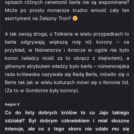
opisach różnych ceremonii berła nie są wspominane?
Może po prostu monarsze trudno wnosić cały ten
asortyment na Żelazny Tron?
A tak swoją droga, u Tolkiena w wielu przypadkach to
berła odgrywają większą rolę niż korony – na
przykład, w Númenorze i Arnorze w ogóle nie było
koron (władcy nosili za to obręcz z klejnotem), a
głównym atrybutem władzy było berło – númenorejska
rada królewska nazywała się Radą Berła, mówiło się o
Berle tak jak w wielu kulturach mówi się o Koronie itd.
(Za to w Gondorze były korony).
Aegon V
Co do listy dobrych królów to co Jajo takiego
zdziałał? Był dobrym człowiekiem i miał słuszne
intencje, ale co z tego skoro nie udało mu się