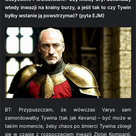
wtedy inwazji na krainy burzy, a jeśli tak to czy Tywin
byłby wstanie ją powstrzymać? (pyta EJM)
BT: Przypuszczam, że wówczas Varys sam
zamordowałby Tywina (tak jak Kevana) – być może w
takim momencie, żeby chaos po śmierci Tywina zbiegł
się w czasie z rozpoczęciem inwazji Złotej Kompanii.