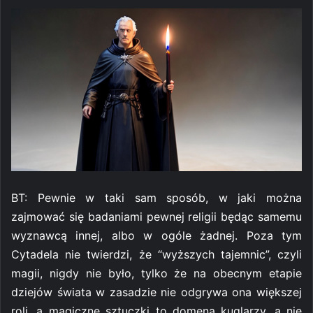
BT: Pewnie w taki sam sposób, w jaki można
zajmować się badaniami pewnej religii będąc samemu
wyznawcą innej, albo w ogóle żadnej. Poza tym
Cytadela nie twierdzi, że “wyższych tajemnic”, czyli
magii, nigdy nie było, tylko że na obecnym etapie
dziejów świata w zasadzie nie odgrywa ona większej
roli, a magiczne sztuczki to domena kuglarzy, a nie