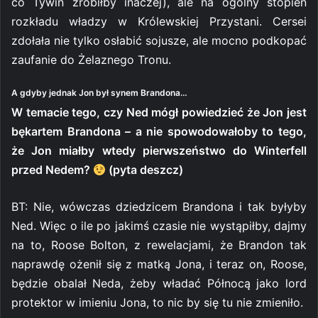
co Tywin zrobiłby inaczej), ale na ogólny stopień
rozkładu władzy w Królewskiej Przystani. Cersei
zdołała nie tylko osłabić sojusze, ale mocno podkopać
zaufanie do Żelaznego Tronu.
A gdyby jednak Jon był synem Brandona…
W temacie tego, czy Ned mógł powiedzieć że Jon jest
bękartem Brandona – a nie spowodowałoby to tego,
że Jon miałby wtedy pierwszeństwo do Winterfell
przed Nedem?
(pyta deszcz)
BT: Nie, wówczas dziedzicem Brandona i tak byłyby
Ned. Więc o ile po jakimś czasie nie wystąpiłby, dajmy
na to, Roose Bolton, z rewelacjami, że Brandon tak
naprawdę ożenił się z matką Jona, i teraz on, Roose,
będzie obalał Neda, żeby władać Północą jako lord
protektor w imieniu Jona, to nic by się tu nie zmieniło.