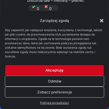
Discorda (ale – niestety – płatne).
0
0
Odpowiedz
Zarządzaj zgodą
Aby zapewnić jak najlepsze wrażenia, korzystamy z technologii, takich
jak pliki cookie, do przechowywania i/lub uzyskiwania dostępu do
p
ManiekPRL
informacji o urządzeniu. Zgoda na te technologie pozwoli nam
przetwarzać dane, takie jak zachowanie podczas przeglądania lub
i
13/04/2023 o 09:34
unikalne identyfikatory na tej stronie. Brak wyrażenia zgody lub
s
wycofanie zgody może niekorzystnie wpłynąć na niektóre cechy i
Jeżeli chodzi o Allisera Thorne’a to do
funkcje.
z
udziału w spisku nie pasuje mi paradoksalnie
e
jego… charakter. Moim zdaniem jest to typ
Akceptuję
:
człowieka, który bez trudu wykrzyczałby
Jonowi wszystko co ma mu za złe, być może
Odmów
w ostateczności nawet rzucił się na niego z
mieczem. Udział w spisku, osoby, która była
Zobacz preferencje
stanu rycerskiego, nie pasuje mi do jego
Polityka prywatności
zachowania i poglądów. Poza tym Jon