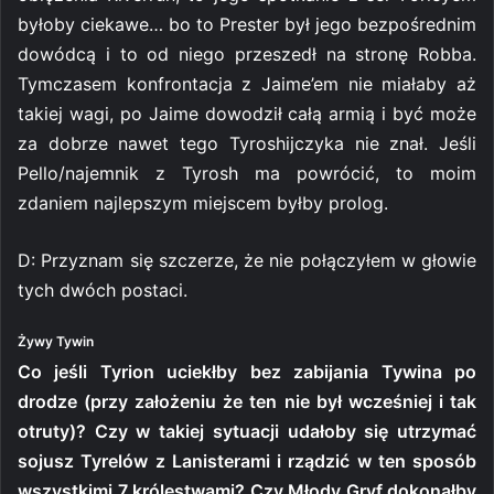
byłoby ciekawe… bo to Prester był jego bezpośrednim
dowódcą i to od niego przeszedł na stronę Robba.
Tymczasem konfrontacja z Jaime’em nie miałaby aż
takiej wagi, po Jaime dowodził całą armią i być może
za dobrze nawet tego Tyroshijczyka nie znał. Jeśli
Pello/najemnik z Tyrosh ma powrócić, to moim
zdaniem najlepszym miejscem byłby prolog.
D: Przyznam się szczerze, że nie połączyłem w głowie
tych dwóch postaci.
Żywy Tywin
Co jeśli Tyrion uciekłby bez zabijania Tywina po
drodze (przy założeniu że ten nie był wcześniej i tak
otruty)? Czy w takiej sytuacji udałoby się utrzymać
sojusz Tyrelów z Lanisterami i rządzić w ten sposób
wszystkimi 7 królestwami? Czy Młody Gryf dokonałby