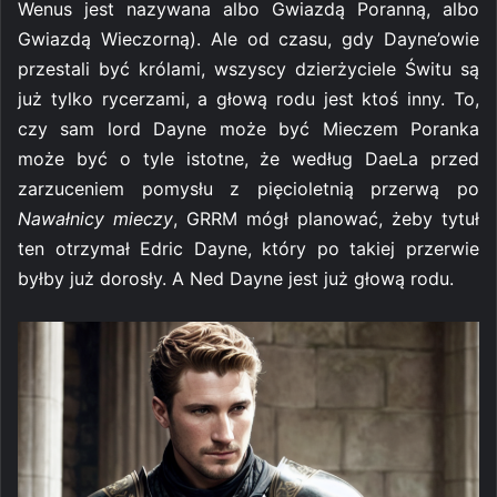
Wenus jest nazywana albo Gwiazdą Poranną, albo
Gwiazdą Wieczorną). Ale od czasu, gdy Dayne’owie
przestali być królami, wszyscy dzierżyciele Świtu są
już tylko rycerzami, a głową rodu jest ktoś inny. To,
czy sam lord Dayne może być Mieczem Poranka
może być o tyle istotne, że według DaeLa przed
zarzuceniem pomysłu z pięcioletnią przerwą po
Nawałnicy mieczy
, GRRM mógł planować, żeby tytuł
ten otrzymał Edric Dayne, który po takiej przerwie
byłby już dorosły. A Ned Dayne jest już głową rodu.