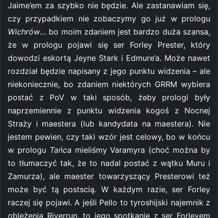
Jaime’em za szybko nie będzie. Ale zastanawiam się,
czy przypadkiem nie zobaczymy go już w prologu
Wichrów
… bo moim zdaniem jest bardzo duża szansa,
że w prologu pojawi się ser Forley Prester, który
dowodzi eskortą Jeyne Stark i Edmure’a. Może nawet
rozdział będzie napisany z jego punktu widzenia – ale
niekoniecznie, bo zdaniem niektórych GRRM wybiera
postać z PoV w taki sposób, żeby prologi były
naprzemiennie z punktu widzenia kogoś z Nocnej
Straży i maestera (lub kandydata na maestera). Nie
jestem pewien, czy taki wzór jest celowy, bo w końcu
w prologu
Tańca
mieliśmy Varamyra (choć można by
to tłumaczyć tak, że to nadal postać z wątku Muru i
Zamurza), ale maester towarzyszący Presterowi też
może być tą postscią. W każdym razie, ser Forley
raczej się pojawi. A jeśli Pello to tyroshijski najemnik z
oblężenia Riverrun, to jego spotkanie z ser Forleyem