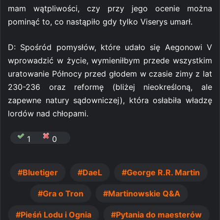
mam wątpliwości, czy przy jego ocenie można
pominąć to, co nastąpiło gdy tylko Viserys umarł.
D: Spośród pomysłów, które udało się Aegonowi V
wprowadzić w życie, wymieniłbym przede wszystkim
uratowanie Północy przed głodem w czasie zimy z lat
230-236 oraz reformę (bliżej nieokreśloną, ale
zapewne natury sądowniczej), która osłabiła władzę
lordów nad chłopami.
1
0
Bluetiger
DaeL
George R.R. Martin
Gra o Tron
Martinowskie Q&A
Pieśń Lodu i Ognia
Pytania do maesterów