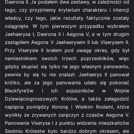
Daerona II. Ja podałem dwa zestawy, w zależności od
tego, czy przyjmiemy kryterium charakteru i intencji
władcy, czy tego, jakie rezultaty faktycznie zostały
osiągnięte. W tym pierwszym przypadku wybrałem
Jaehaerysa I, Daerona II i Aegona V, a w tym drugim
zastąpiłem Aegona V Jaehaerysem II lub Viserysem II.
Przy Viserysie II brałem pod uwagę okres, gdy był
namiestnikiem swoich trzech poprzedników, więc
gdyby skupiać się tylko na jego własnym panowaniu,
pewnie by się tu nie znalazł. Jaehaerys II panował
krótko, ale za jego panowania udało się pokonać
Blackfyre’ów i ich sojuszników w Wojnie
Dziewięciogroszowych Królów, a także załagodzić
napięcia pomiędzy Koroną i Wielkim Rodami, które
wynikły ze zrywanych zaręczyn z czasów Aegona V.
Panowanie Viserysa I z punktu widzenia mieszkańców
Siedmiu Królestw było bardzo dobrym okresem, ale