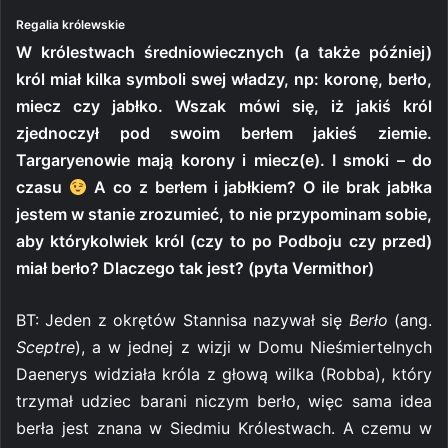
Regalia królewskie
W królestwach średniowiecznych (a także później)
król miał kilka symboli swej władzy, np: koronę, berło,
miecz czy jabłko. Wszak mówi się, iż jakiś król
zjednoczył pod swoim berłem jakieś ziemie.
Targaryenowie mają korony i miecz(e). I smoki – do
czasu
A co z berłem i jabłkiem? O ile brak jabłka
jestem w stanie zrozumieć, to nie przypominam sobie,
aby którykolwiek król (czy to po Podboju czy przed)
miał berło? Dlaczego tak jest? (pyta Vermithor)
BT: Jeden z okrętów Stannisa nazywał się
Berło
(ang.
Sceptre
), a w jednej z wizji w Domu Nieśmiertelnych
Daenerys widziała króla z głową wilka (Robba), który
trzymał udziec barani niczym berło, więc sama idea
berła jest znana w Siedmiu Królestwach. A czemu w