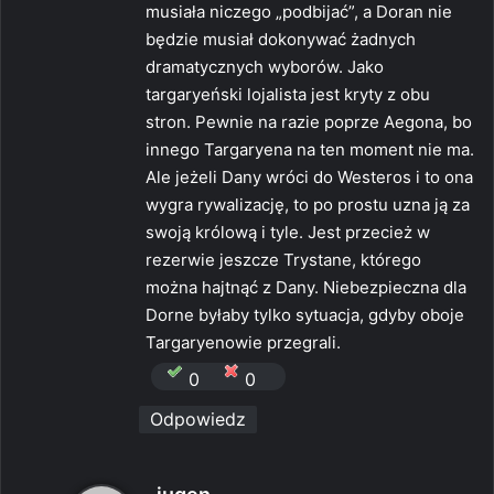
musiała niczego „podbijać”, a Doran nie
będzie musiał dokonywać żadnych
dramatycznych wyborów. Jako
targaryeński lojalista jest kryty z obu
stron. Pewnie na razie poprze Aegona, bo
innego Targaryena na ten moment nie ma.
Ale jeżeli Dany wróci do Westeros i to ona
wygra rywalizację, to po prostu uzna ją za
swoją królową i tyle. Jest przecież w
rezerwie jeszcze Trystane, którego
można hajtnąć z Dany. Niebezpieczna dla
Dorne byłaby tylko sytuacja, gdyby oboje
Targaryenowie przegrali.
0
0
Odpowiedz
p