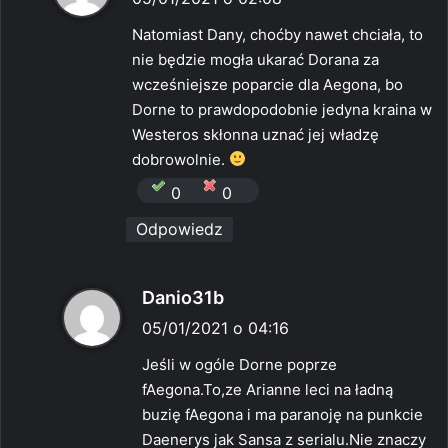
s
Natomiast Dany, choćby nawet chciała, to
z
nie będzie mogła ukarać Dorana za
e
wcześniejsze poparcie dla Aegona, bo
:
Dorne to prawdopodobnie jedyna kraina w
Westeros skłonna uznać jej władzę
dobrowolnie.
0
0
Odpowiedz
p
Danio31b
i
05/01/2021 o 04:16
s
Jeśli w ogóle Dorne poprze
z
fAegona.To,ze Arianne leci na ładną
e
buzię fAegona i ma paranoję na punkcie
:
Daenerys jak Sansa z serialu.Nie znaczy