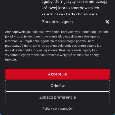
zguby. Dornijczycy raczej nie uznają
królowej która zamordowała ich
ksieżniczkę i będą chcieli nadal
prowadzić otwartą wojnę. Tą sytuację
Zarządzaj zgodą
mogą wykorzystać Yronwoodowie
Aby zapewnić jak najlepsze wrażenia, korzystamy z technologii, takich
chcący na nowo przejąć władzę w
jak pliki cookie, do przechowywania i/lub uzyskiwania dostępu do
księstwie.
informacji o urządzeniu. Zgoda na te technologie pozwoli nam
przetwarzać dane, takie jak zachowanie podczas przeglądania lub
Jednak jeśli Arianne by przeżyła,
unikalne identyfikatory na tej stronie. Brak wyrażenia zgody lub
prawdopodobnie zostałaby
wycofanie zgody może niekorzystnie wpłynąć na niektóre cechy i
zakładniczką. Dany związałaby tym
funkcje.
ręce Doranowi, jednak czy
Dornijczycy uznaliby decyzję swojego
Akceptuję
księcia?
Odmów
0
0
Odpowiedz
Zobacz preferencje
Polityka prywatności
p
Robert Snow