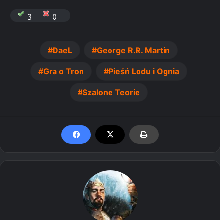
3
0
DaeL
George R.R. Martin
Gra o Tron
Pieśń Lodu i Ognia
Szalone Teorie