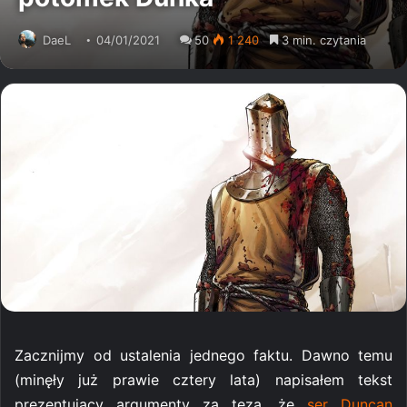
DaeL
04/01/2021
50
1 240
3 min. czytania
Zacznijmy od ustalenia jednego faktu. Dawno temu
(minęły już prawie cztery lata) napisałem tekst
prezentujący argumenty za tezą, że
ser Duncan