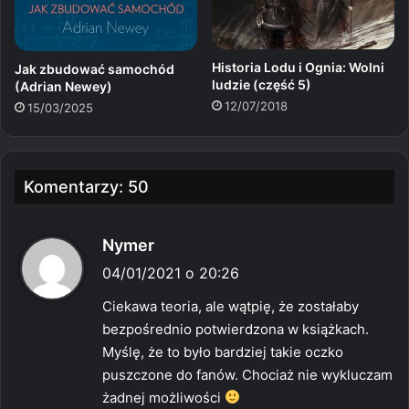
Historia Lodu i Ognia: Wolni
Jak zbudować samochód
ludzie (część 5)
(Adrian Newey)
12/07/2018
15/03/2025
Komentarzy: 50
p
Nymer
i
04/01/2021 o 20:26
s
Ciekawa teoria, ale wątpię, że zostałaby
z
bezpośrednio potwierdzona w książkach.
e
Myślę, że to było bardziej takie oczko
:
puszczone do fanów. Chociaż nie wykluczam
żadnej możliwości