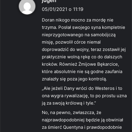
jugen
i
05/01/2021 o 11:19
s
Doran nikogo mocno za mordę nie
z
trzyma. Posłał swojego syna kompletnie
e
nieprzygotowanego na samobójczą
:
misję, pozwolił córce niemal
doprowadzić do wojny, teraz zostawił jej
praktycznie wolną rękę co do dalszych
kroków. Również Żmijowe Bękarcice,
które absolutnie nie są godne zaufania
znalazły się poza jego kontrolą.
„Ale jeżeli Dany wróci do Westeros i to
ona wygra rywalizację, to po prostu uzna
ją za swoją królową i tyle.”
No, na pewno, zwłaszcza, że
najprawdopodobniej będzie ją obwiniał
za śmierć Quentyna i prawdopodobnie