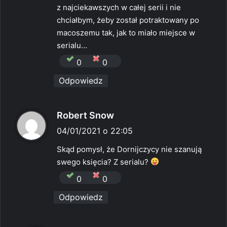
z najciekawszych w całej serii i nie
chciałbym, żeby został potraktowany po
macoszemu tak, jak to miało miejsce w
serialu…
0
0
Odpowiedz
p
Robert Snow
i
04/01/2021 o 22:05
s
Skąd pomysł, że Dornijczycy nie szanują
z
swego księcia? Z serialu?
e
0
0
:
Odpowiedz