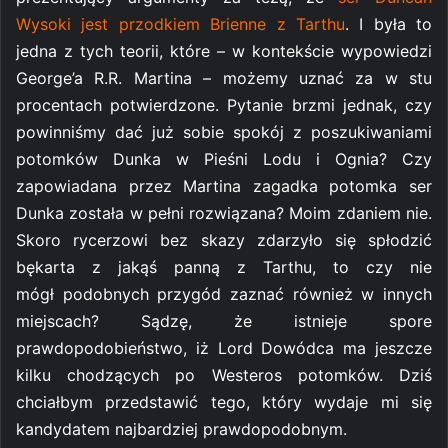
Wysoki jest przodkiem Brienne z Tarthu
. I była to
jedna z tych teorii, które – w kontekście wypowiedzi
George’a R.R. Martina – możemy uznać za w stu
procentach potwierdzone. Pytanie brzmi jednak, czy
powinniśmy dać już sobie spokój z poszukiwaniami
potomków Dunka w Pieśni Lodu i Ognia? Czy
zapowiadana przez Martina zagadka potomka ser
Dunka została w pełni rozwiązana? Moim zdaniem nie.
Skoro rycerzowi bez skazy zdarzyło się spłodzić
bękarta z jakąś panną z Tarthu, to czy nie
mógł podobnych przygód zaznać również w innych
miejscach? Sądzę, że istnieje spore
prawdopodobieństwo, iż Lord Dowódca ma jeszcze
kilku chodzących po Westeros potomków. Dziś
chciałbym przedstawić tego, który wydaje mi się
kandydatem najbardziej prawdopodobnym.