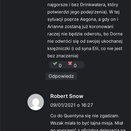
najgorsze i bez Drinkwatera, który
potwierdzi jego podejrzenia). W tej
sytuacji poprze Aegona, a gdy on i
Arianne zostaną już koronowani
raczej nie będzie odwrotu, bo Dorne
nie odwróci się od swojej ukochanej
księżniczki (i od syna Elii, co nie jest
bez znaczenia)
0
0
Odpowiedz
p
Robert Snow
i
09/01/2021 o 16:27
s
Co do Quentyna się nie zgadzam.
z
Wszak miała to być tajna misja. Miał
e
go wyprawić z oficjalną delegacją na