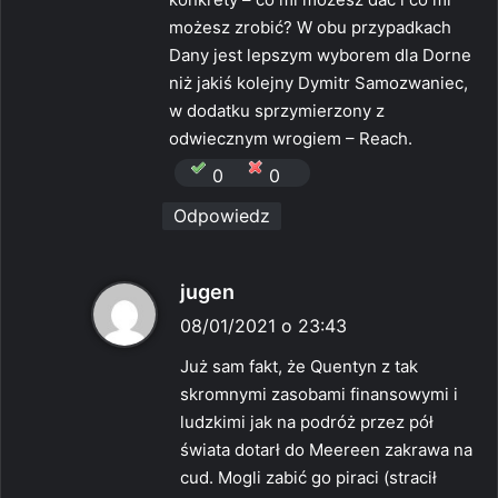
możesz zrobić? W obu przypadkach
Dany jest lepszym wyborem dla Dorne
niż jakiś kolejny Dymitr Samozwaniec,
w dodatku sprzymierzony z
odwiecznym wrogiem – Reach.
0
0
Odpowiedz
p
jugen
i
08/01/2021 o 23:43
s
Już sam fakt, że Quentyn z tak
z
skromnymi zasobami finansowymi i
e
ludzkimi jak na podróż przez pół
:
świata dotarł do Meereen zakrawa na
cud. Mogli zabić go piraci (stracił