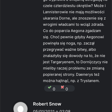
:
czele czterdziestu okrętów? Może i
Lannisterowie nie mają możliwości
ukarania Dorne, ale znoszenie się z
wrogimi władcami to wciąż zdrada.
Co do poparcia Aegona zgadzam
się. Choć pewnie gdyby Aegonowi
powinęła się noga, np. zaczął
przegrywać ważne bitwy, albo
znalazłyby się dowody na to, że nie
jest Targaryenem, to Dornijczycy nie
mieliby raczej problemu ze zmianą
popieranej strony. Daenerys też
można hajtnąć, np. z Trystanem.
0
0
p
Robert Snow
i
05/01/2021 o 02:08