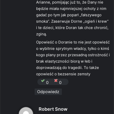
Arianne, pomijając już to, że Dany nie
będzie miała najmniejszej ochoty z nim
gadać po tym jak poparł „fałszywego
smoka”. Zaserwuje Dorne „ogień i krew”
i te dzieci, które Doran tak chce chronić,
zginą.
Opowieść o Doranie to nie jest opowieść
o wybitnie sprytnym władcy, tylko o kimś
kogo plany przez przesadną ostrożność i
brak elastyczności biorą w łeb i
doprowadzają do tragedii. To także
opowieść o bezsensie zemsty
0
0
Odpowiedz
p
Robert Snow