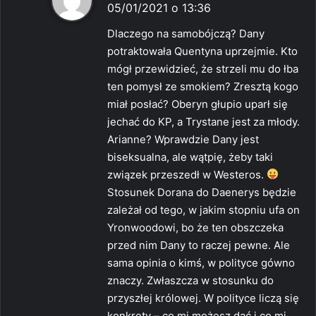
i
05/01/2021 o 13:36
s
Dlaczego na samobójczą? Dany
z
potraktowała Quentyna uprzejmie. Kto
e
mógł przewidzieć, że strzeli mu do łba
:
ten pomysł ze smokiem? Zresztą kogo
miał posłać? Oberyn głupio uparł się
jechać do KP, a Trystane jest za młody.
Arianne? Wprawdzie Dany jest
biseksualna, ale wątpię, żeby taki
związek przeszedł w Westeros.
Stosunek Dorana do Daenerys będzie
zależał od tego, w jakim stopniu ufa on
Yronwoodowi, bo że ten obszczeka
przed nim Dany to raczej pewne. Ale
sama opinia o kimś, w polityce gówno
znaczy. Zwłaszcza w stosunku do
przyszłej królowej. W polityce liczą się
konkrety – co mi możesz dać i co mi