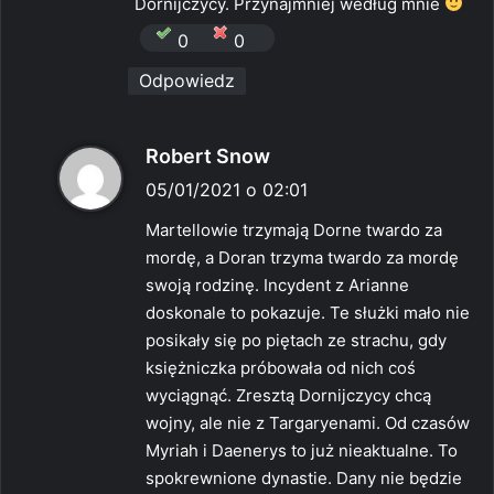
Dornijczycy. Przynajmniej według mnie
0
0
Odpowiedz
p
Robert Snow
i
05/01/2021 o 02:01
s
Martellowie trzymają Dorne twardo za
z
mordę, a Doran trzyma twardo za mordę
e
swoją rodzinę. Incydent z Arianne
:
doskonale to pokazuje. Te służki mało nie
posikały się po piętach ze strachu, gdy
księżniczka próbowała od nich coś
wyciągnąć. Zresztą Dornijczycy chcą
wojny, ale nie z Targaryenami. Od czasów
Myriah i Daenerys to już nieaktualne. To
spokrewnione dynastie. Dany nie będzie