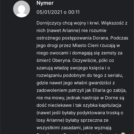
p
Nymer
i
05/01/2021 o 00:11
s
Dornijczycy chcą wojny i krwi. Większość z
z
nich (nawet Arianne) nie rozumie
e
ostrożnego postępowania Dorana. Podczas
:
jego drogi przez Miasto Cieni rzucają w
niego owocami i domagają się zemsty za
śmierć Oberyna. Oczywiście, póki co
szanują władzę swojego księcia i o
rozwiązaniu podobnym do tego z serialu,
gdzie nawet jego właśni gwardziści z
zadowoleniem patrzyli jak Ellaria go zabija,
nie ma mowy, jednak nastroje w Dorne są
dość nieciekawe i tak szybka kapitulacja
(nawet jeśli byłaby podyktowana troską o
losy Arianne) byłaby sprzeczna ze
wszystkimi zasadami, jakie wyznają