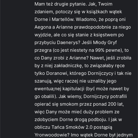
Mam też drugie pytanie. Jak, Twoim
zdaniem, potoczy się w książkach wątek
Dorne i Martellów. Wiadomo, że poprą oni
Aegona a Arianne prawdopodobnie za niego
wyjdzie, ale co się stanie z księstwem po
przybyciu Daenerys? Jeśli Młody Gryf
przegra (co jest niestety na 99% pewne), to
co Dany zrobi z Arianne? Nawet, jeśli zrobiła
by z niej zakładniczkę, to związałaby ręce
tylko Doranowi, którego Dornijczycy i tak nie
szanują, więc raczej nie uznaliby jego
ewentua;nej kapitulacji (być może nawet by
go obalili). Jak wiemy, Dornijczycy potrafili
opierać się smokom przez ponad 200 lat,
więc Dany może mieć duży problem ze
zdobyciem Dorne drogą podboju. I jak w
obliczu Tańca Smoków 2.0 postąpią
Yronwoodowie? Imo wątek Dorne był jednym