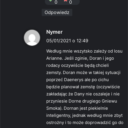
0
0
Odpowiedz
p
Nymer
i
05/01/2021 o 12:49
s
Według mnie wszytsko zależy od losu
z
Arianne. Jeśli zginie, Doran i jego
e
rodacy oczywiście będą chcieli
:
zemsty. Doran może w takiej sytuacji
poprzeć Daenerys ale po cichu
będzie planował zemstę (oczywiście
zakładając że Dany nie oszaleje i nie
przyniesie Dorne drugiego Gniewu
Smoka). Dornan jest piekielnie
inteligentny, jednak według mnie zbyt
ostrożny i to może doprowadzić go do