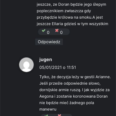
jeszcze, ze Doran będzie jego ślepym
poplecznikiem zwłaszcza gdy
przybędzie królowa na smoku.A jest
jeszcze Ellaria gdzieś w tym wszystkim
0
0
Odpowiedz
p
jugen
i
05/01/2021 o 11:51
s
Tylko, że decyzja leży w gestii Arianne.
z
Jeśli prześle odpowiednie słowo,
e
dornijskie armie ruszą. I jak wyjdzie za
:
Aegona i zostanie koronowana Doran
nie będzie mieć żadnego pola
manewru