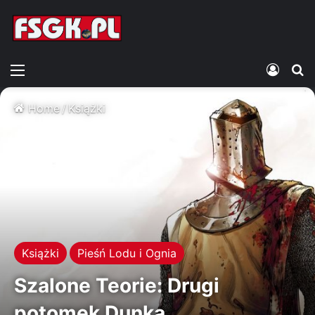
Menu
Zalogu
S
Home
/
Książki
Książki
Pieśń Lodu i Ognia
Szalone Teorie: Drugi
potomek Dunka