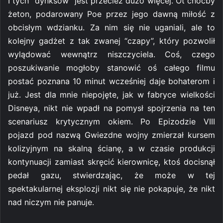
I tych “dynksów” jest przecież dużo więcej. Ot choćby
żeton, podarowany Poe przez jego dawną miłość z
obcisłym wdzianku. Za nim się nie uganiali, ale to
kolejny gadżet z tak zwanej “czapy”, który pozwolił
wylądować wewnątrz niszczyciela. Coś, czego
poszukiwanie mogłoby stanowić oś całego filmu
postać poznana 10 minut wcześniej daje bohaterom i
już. Jest dla mnie niepojęte, jak w fabryce wielkości
Disneya, nikt nie wpadł na pomysł spojrzenia na ten
scenariusz krytycznym okiem. Po Epizodzie VIII
pojazd pod nazwą Gwiezdne wojny zmierzał kursem
kolizyjnym na skalną ścianę, a w czasie produkcji
kontynuacji zamiast skręcić kierownicę, ktoś docisnął
pedał gazu, stwierdzając, że może w tej
spektakularnej eksplozji nikt się nie pokapuje, że nikt
nad niczym nie panuje.