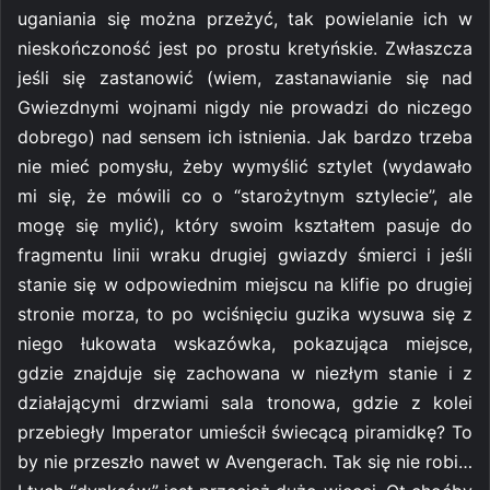
uganiania się można przeżyć, tak powielanie ich w
nieskończoność jest po prostu kretyńskie. Zwłaszcza
jeśli się zastanowić (wiem, zastanawianie się nad
Gwiezdnymi wojnami nigdy nie prowadzi do niczego
dobrego) nad sensem ich istnienia. Jak bardzo trzeba
nie mieć pomysłu, żeby wymyślić sztylet (wydawało
mi się, że mówili co o “starożytnym sztylecie”, ale
mogę się mylić), który swoim kształtem pasuje do
fragmentu linii wraku drugiej gwiazdy śmierci i jeśli
stanie się w odpowiednim miejscu na klifie po drugiej
stronie morza, to po wciśnięciu guzika wysuwa się z
niego łukowata wskazówka, pokazująca miejsce,
gdzie znajduje się zachowana w niezłym stanie i z
działającymi drzwiami sala tronowa, gdzie z kolei
przebiegły Imperator umieścił świecącą piramidkę? To
by nie przeszło nawet w Avengerach. Tak się nie robi…