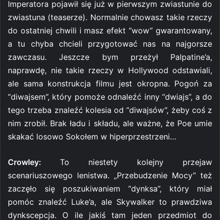
Imperatora pojawił się już w pierwszym zwiastunie do
zwiastuna (teaserze). Normalnie chowasz takie rzeczy
do ostatniej chwili i masz efekt “wow” gwarantowany,
a tu chyba chcieli przygotować nas na najgorsze
zawczasu. Jeszcze bym przeżył Palpatine’a,
naprawdę, nie takie rzeczy w Hollywood odstawiali,
ale sama konstrukcja filmu jest okropna. Pogoń za
“diwajsem”, który pomoże odnaleźć inny “dwiajs”, a do
tego trzeba znaleźć kolesia od “diwajsów”, żeby coś z
nim zrobił. Brak ładu i składu, ale ważne, że Poe umie
skakać losowo Sokołem w hiperprzestrzeni…
Crowley:
To niestety kolejny przejaw
scenariuszowego lenistwa. „Przebudzenie Mocy” też
zaczęło się poszukiwaniem “dynksa”, który miał
pomóc znaleźć Luke’a, ale Skywalker to prawdziwa
dynkscepcja. O ile jakiś tam jeden przedmiot do