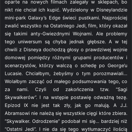
oparte na nowych filmach zalegały w sklepach, bo
nikt nie chciał ich kupić. Wydzielony w Disneylandzie
mini-park Galaxy’s Edge świeci pustkami. Najprościej
zwalić wszystko na Ostatniego Jedi, film, który okazał
się takimi anty-Gwiezdnymi Wojnami. Ale problemy
tego uniwersum są chyba jednak głębsze. A w tej
chwili z Disneya dochodzą głosy o prawdziwej wojnie
domowej pomiędzy różnymi grupami producentów i
scenarzystów, którzy walczą o schedę po George’u
Lucasie. Chciałbym, żebyśmy o tym porozmawiali…
Wolałbym zacząć od małego podsumowania tego, co
za nami. Czyli od zakończenia tzw. “Sagi
Skywalkerów”. I na wstępie postawię odważną tezę.
Epizod IX nie jest tak zły, jak go malują. A J.J.
Abramsowi nie należą się wszystkie cięgi które zbiera.
“Skywalker. Odrodzenie” podobał mi się… bardziej niż
“Ostatni Jedi”. I nie da się tego wytłumaczyć ilością