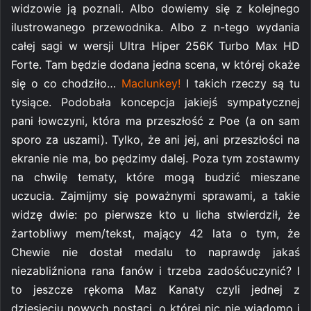
widzowie ją poznali. Albo dowiemy się z kolejnego
ilustrowanego przewodnika. Albo z n-tego wydania
całej sagi w wersji Ultra Hiper 256K Turbo Max HD
Forte. Tam będzie dodana jedna scena, w której okaże
się o co chodziło…
Maclunkey!
I takich rzeczy są tu
tysiące. P
odobała koncepcja jakiejś sympatycznej
pani łowczyni, która ma przeszłość z Poe (a on sam
sporo za uszami). Tylko, że ani jej, ani przeszłości na
ekranie nie ma, bo pędzimy dalej. Poza tym zostawmy
na chwilę tematy, które mogą budzić mieszane
uczucia. Zajmijmy się poważnymi sprawami, a takie
widzę dwie: po pierwsze kto u licha stwierdził, że
żartobliwy mem/tekst, mający 42 lata o tym, że
Chewie nie dostał medalu to naprawdę jakaś
niezabliźniona rana fanów i trzeba zadośćuczynić? I
to jeszcze rękoma Maz Kanaty czyli jednej z
dziesięciu nowych postaci, o której nic nie wiadomo i