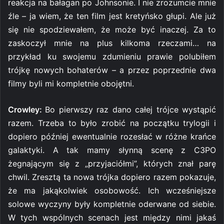
reakcja na bałagan po Johnsonie. I nie zrozumcie mnie
źle – ja wiem, że ten film jest kretyńsko głupi. Ale już
się nie spodziewałem, że może być inaczej. Za to
zaskoczył mnie na plus kilkoma rzeczami… na
przykład ku swojemu zdumieniu prawie polubiłem
trójkę nowych bohaterów – a przez poprzednie dwa
filmy byli mi kompletnie obojętni.
Crowley:
Bo pierwszy raz dano całej trójce wystąpić
razem. Trzeba to było zrobić na początku trylogii i
dopiero później ewentualnie rozesłać w różne krańce
galaktyki. A tak mamy słynną scenę z C3PO
żegnającym się z „przyjaciółmi”, których znał parę
chwil. Zresztą ta nowa trójka dopiero razem pokazuje,
że ma jakąkolwiek osobowość. Ich wcześniejsze
solowe wyczyny były kompletnie oderwane od siebie.
W tych wspólnych scenach jest między nimi jakaś