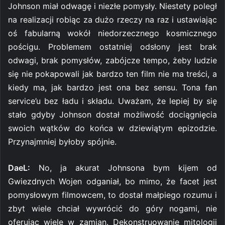
Johnson miał odwagę i niezłe pomysły. Niestety poległ
na realizacji robiąc za dużo rzeczy na raz i ustawiając
oś fabularną wokół niedorzecznego kosmicznego
pościgu. Problemem ostatniej odsłony jest brak
odwagi, brak pomysłów, zabójcze tempo, żeby ludzie
się nie pokapowali jak bardzo ten film nie ma treści, a
kiedy ma, jak bardzo jest ona bez sensu. Tona fan
service’u bez ładu i składu. Uważam, że lepiej by się
stało gdyby Johnson dostał możliwość dociągnięcia
swoich wątków do końca w dziewiątym epizodzie.
Przynajmniej byłoby spójnie.
DaeL:
No, ja akurat Johnsona bym kijem od
Gwiezdnych Wojen odganiał, bo mimo, że facet jest
pomysłowym filmowcem, to dostał małpiego rozumu i
zbyt wiele chciał wywrócić do góry nogami, nie
oferując wiele w zamian. Dekonstruowanie mitologii