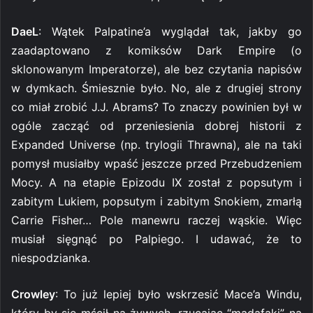
DaeL
: Wątek Palpatine’a wyglądał tak, jakby go
zaadaptowano z komiksów Dark Empire (o
sklonowanym Imperatorze), ale bez czytania napisów
w dymkach. Śmiesznie było. No, ale z drugiej strony
co miał zrobić J.J. Abrams? To znaczy powinien był w
ogóle zacząć od przeniesienia dobrej historii z
Expanded Universe (np. trylogii Thrawna), ale na taki
pomysł musiałby wpaść jeszcze przed Przebudzeniem
Mocy. A na etapie Epizodu IX został z popsutym i
zabitym Lukiem, popsutym i zabitym Snokiem, zmarłą
Carrie Fisher… Pole manewru raczej wąskie. Więc
musiał sięgnąć po Palpiego. I udawać, że to
niespodzianka.
Crowley
: To już lepiej było wskrzesić Mace’a Windu,
który by się mścił na żywych, rzucając “madafaki” na