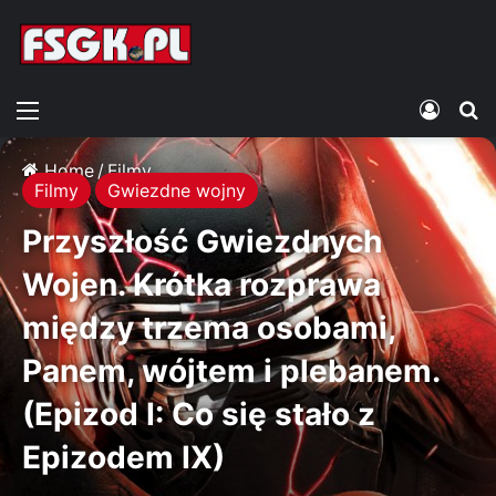
Menu
Zalogu
S
Home
/
Filmy
Filmy
Gwiezdne wojny
Przyszłość Gwiezdnych
Wojen. Krótka rozprawa
między trzema osobami,
Panem, wójtem i plebanem.
(Epizod I: Co się stało z
Epizodem IX)