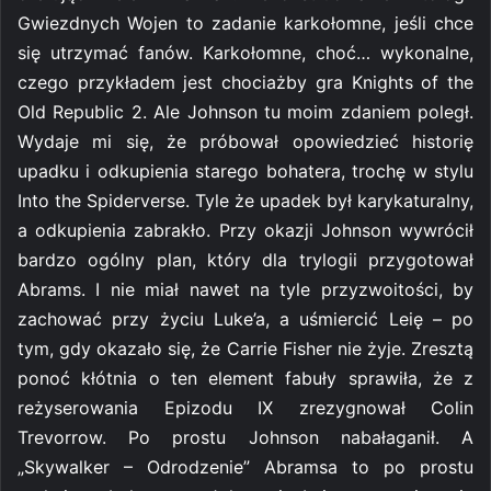
Gwiezdnych Wojen to zadanie karkołomne, jeśli chce
się utrzymać fanów. Karkołomne, choć… wykonalne,
czego przykładem jest chociażby gra Knights of the
Old Republic 2. Ale Johnson tu moim zdaniem poległ.
Wydaje mi się, że próbował opowiedzieć historię
upadku i odkupienia starego bohatera, trochę w stylu
Into the Spiderverse. Tyle że upadek był karykaturalny,
a odkupienia zabrakło. Przy okazji Johnson wywrócił
bardzo ogólny plan, który dla trylogii przygotował
Abrams. I nie miał nawet na tyle przyzwoitości, by
zachować przy życiu Luke’a, a uśmiercić Leię – po
tym, gdy okazało się, że Carrie Fisher nie żyje. Zresztą
ponoć kłótnia o ten element fabuły sprawiła, że z
reżyserowania Epizodu IX zrezygnował Colin
Trevorrow. Po prostu Johnson nabałaganił. A
„Skywalker – Odrodzenie” Abramsa to po prostu