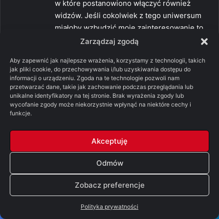
w które postanowiono włączyć również
widzów. Jeśli cokolwiek z tego uniwersum
miałoby wzbudzić moje zainteresowanie to
jedynie coś w klimacie i na kształt
Zarządzaj zgodą
cinematików do The Old Republic.
Aby zapewnić jak najlepsze wrażenia, korzystamy z technologii, takich
0
0
jak pliki cookie, do przechowywania i/lub uzyskiwania dostępu do
informacji o urządzeniu. Zgoda na te technologie pozwoli nam
Odpowiedz
przetwarzać dane, takie jak zachowanie podczas przeglądania lub
unikalne identyfikatory na tej stronie. Brak wyrażenia zgody lub
wycofanie zgody może niekorzystnie wpłynąć na niektóre cechy i
funkcje.
p
SithFrog
i
12/01/2021 o 11:56
Akceptuję
s
Mandalorianin pokazuje, że jeszcze nie
z
Odmów
wszystek SW umarły, jest nadzieja. Dać tylko
e
trochę przestrzeni na kreatywność ludziom,
Zobacz preferencje
:
którzy czują to uniwersum i mają pomysły.
Może nie będzie tak źle.
Polityka prywatności
0
0