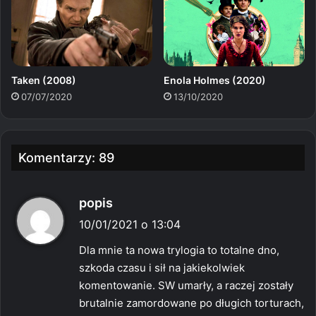
Taken (2008)
Enola Holmes (2020)
07/07/2020
13/10/2020
Komentarzy: 89
p
popis
i
10/01/2021 o 13:04
s
Dla mnie ta nowa trylogia to totalne dno,
z
szkoda czasu i sił na jakiekolwiek
e
komentowanie. SW umarły, a raczej zostały
:
brutalnie zamordowane po długich torturach,