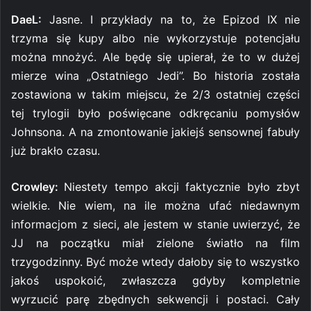
DaeL:
Jasne. I przykłady na to, że Epizod IX nie
trzyma się kupy albo nie wykorzystuje potencjału
można mnożyć. Ale będę się upierał, że to w dużej
mierze wina „Ostatniego Jedi”. Bo historia została
zostawiona w takim miejscu, że 2/3 ostatniej części
tej trylogii było poświęcane odkręcaniu pomysłów
Johnsona. A na zmontowanie jakiejś sensownej fabuły
już brakło czasu.
Crowley:
Niestety tempo akcji faktycznie było zbyt
wielkie. Nie wiem, na ile można ufać niedawnym
informacjom z sieci, ale jestem w stanie uwierzyć, że
JJ na początku miał zielone światło na film
trzygodzinny. Być może wtedy dałoby się to wszystko
jakoś uspokoić, zwłaszcza gdyby kompletnie
wyrzucić parę zbędnych sekwencji i postaci. Cały