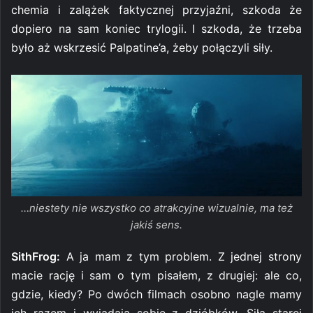
chemia i zalążek faktycznej przyjaźni, szkoda że
dopiero na sam koniec trylogii. I szkoda, że trzeba
było aż wskrzesić Palpatine’a, żeby połączyli siły.
…niestety nie wszystko co atrakcyjne wizualnie, ma też
jakiś sens.
SithFrog:
A ja mam z tym problem. Z jednej strony
macie rację i sam o tym pisałem, z drugiej: ale co,
gdzie, kiedy? Po dwóch filmach osobno nagle mamy
ich razem i wyjadają sobie z dzióbków. Siłą starej