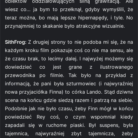
obiektów oddziałowujących silną grawitacją. Ale
wiesz co… ja bym to przełknął, gdyby wymyślili, że
teraz można, bo mają lepsze hipernapędy, i tyle. No
przynajmniej to skakanie było atrakcyjne wizualnie.
SithFrog:
Z drugiej strony to nie podoba mi się, że na
każdym kroku film pokazuje coś co nie ma sensu, ale
że czasu brak, to lecimy dalej. I najwyżej możemy się
dowiedzieć co jest grane z ilustrowanego
przewodnika po filmie. Tak było na przykład z
informacją, że pani była szturmowiec (i najwyraźniej
nowa przyjaciółka Finna) to córka Lando. Stąd dziwna
scena na końcu gdzie siedzą razem i patrzą na siebie.
Podobnie jak nie było czasu, żeby Finn mógł w końcu
powiedzieć Rey coś, o czym wspomniał kiedy
zapadali się w ruchome piaski. Był suspens, była
tajemnica, najwyraźniej zbyt tajemnicza, żeby