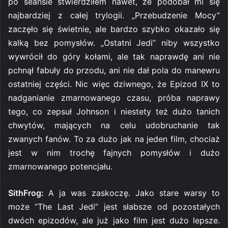
po seansie stwierdziłem nawet, że podobał mi się
najbardziej z całej trylogii. „Przebudzenie Mocy”
zaczęło się świetnie, ale bardzo szybko okazało się
kalką bez pomysłów. „Ostatni Jedi” niby wszystko
wywrócił do góry kołami, ale tak naprawdę ani nie
pchnął fabuły do przodu, ani nie dał pola do manewru
ostatniej części. Nic więc dziwnego, że Epizod IX to
nadganianie zmarnowanego czasu, próba naprawy
tego, co zepsuł Johnson i niestety też dużo tanich
chwytów, mających na celu udobruchanie tak
zwanych fanów. To za dużo jak na jeden film, chociaż
jest w nim trochę fajnych pomysłów i dużo
zmarnowanego potencjału.
SithFrog:
A ja was zaskoczę. Jako stare warsy to
może “The Last Jedi” jest słabsze od pozostałych
dwóch epizodów, ale już jako film jest dużo lepsze.