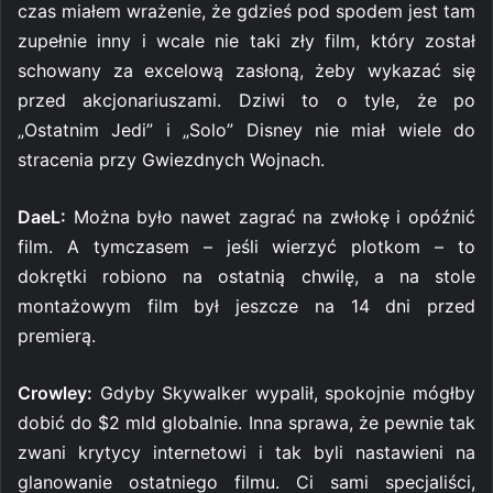
czas miałem wrażenie, że gdzieś pod spodem jest tam
zupełnie inny i wcale nie taki zły film, który został
schowany za excelową zasłoną, żeby wykazać się
przed akcjonariuszami. Dziwi to o tyle, że po
„Ostatnim Jedi” i „Solo” Disney nie miał wiele do
stracenia przy Gwiezdnych Wojnach.
DaeL:
Można było nawet zagrać na zwłokę i opóźnić
film. A tymczasem – jeśli wierzyć plotkom – to
dokrętki robiono na ostatnią chwilę, a na stole
montażowym film był jeszcze na 14 dni przed
premierą.
Crowley:
Gdyby Skywalker wypalił, spokojnie mógłby
dobić do $2 mld globalnie. Inna sprawa, że pewnie tak
zwani krytycy internetowi i tak byli nastawieni na
glanowanie ostatniego filmu. Ci sami specjaliści,