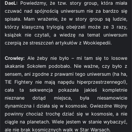
DaeL:
Powiedzmy, że tzw. story group, która miała
czuwać nad spójnością uniwersum nie za bardzo się
spisała. Mam wrażenie, że w story group są ludzie,
którzy klasyczną trylogią obejrzeli może ze 3 razy,
książek nie czytali, a wiedzę na temat uniwersum
czerpią ze streszczeń artykułów z Wookiepedii.
Crowley:
Ale żeby nie było – mi tam się to losowe
skakanie Sokołem podobało. Nie ważne, czy było z
sensem, ani zgodne z prawami tego uniwersum (ha ha,
TIE Fightery nie mają napędu hiperprzestrzennego!),
cała ta sekwencja pokazała jakieś kompletnie
nieznane dotąd miejsca, była niesamowicie
dynamiczna i działa się w kosmosie. Gwiezdne Wojny
powinny chociaż trochę dziać się w kosmosie, a nie
ciągle na planetach. Wiele jestem w stanie wybaczyć,
ale nie brak kosmicznych walk w Star Warsach.