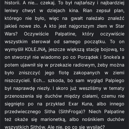
historii. A nie… czekaj. To był najtańszy i najbardziej
leniwy chwyt w dziejach kina. Rian zepsuł plan,
którego nie było, więc na gwałt należało znaleźć
jakieś nowe zło. A kto jest najgorszym złem w Star
Wars? Oczywiście Palpatine, który oczywiście
wszystkim sterował od samego początku. To on
wymyślił KOLEJNĄ, jeszcze większą stację bojową, to
on stworzył nie wiadomo po co Porządek i Snoke’a a
potem ujawnił się w przekazie radiowym, żeby można
było zniszczyć jego flotę zakopanych w ziemi
niszczycieli. Ech… szkoda, bo sam wygląd Palpiego
był naprawdę niezły. I skoro już weszliśmy w tematy
przenoszenia się duchów między ciałami, czemu nie
sięgnięto po na przykład Exar Kuna, albo innego
przedwiecznego Sitha (SithFroga)? Niech Palpatine
też okaże się marionetką, albo nośnikiem duchów
wszystkich Sithów. Ale nie, po co się wysilać?