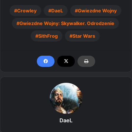
Crowley
DaeL
Gwiezdne Wojny
Gwiezdne Wojny: Skywalker. Odrodzenie
SithFrog
Star Wars
DaeL