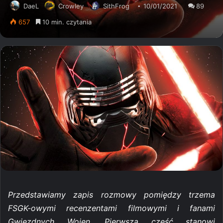
DaeL
Crowley
SithFrog
10/01/2021
89
657
10 min. czytania
Przedstawiamy zapis rozmowy pomiędzy trzema
FSGK-owymi recenzentami filmowymi i fanami
Gwiezdnych Wojen. Pierwsza część stanowi