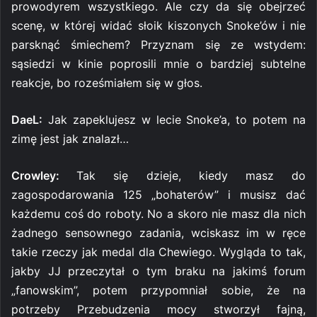
prowodyrem wszystkiego. Ale czy da się obejrzeć
scenę, w której widać słoik kiszonych Snoke’ów i nie
parsknąć śmiechem? Przyznam się ze wstydem:
sąsiedzi w kinie poprosili mnie o bardziej subtelne
reakcje, bo roześmiałem się w głos.
DaeL:
Jak zapeklujesz w lecie Snoke’a, to potem na
zimę jest jak znalazł…
Crowley:
Tak się dzieje, kiedy masz do
zagospodarowania 125 „bohaterów” i musisz dać
każdemu coś do roboty. No a skoro nie masz dla nich
żadnego sensownego zadania, wciskasz im w ręce
takie rzeczy jak medal dla Chewiego. Wygląda to tak,
jakby JJ przeczytał o tym braku na jakimś forum
„fanowskim”, potem przypomniał sobie, że na
potrzeby Przebudzenia mocy stworzył fajną,