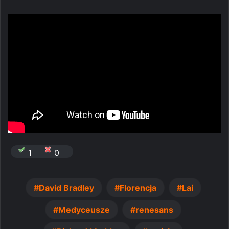
1
0
David Bradley
Florencja
Lai
Medyceusze
renesans