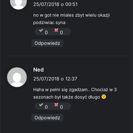
i
25/07/2018 o 00:51
s
no w got nie miales zbyt wielu okazji
z
podziwiac syna
e
0
0
:
Odpowiedz
p
Ned
i
25/07/2018 o 12:37
s
Haha w pełni się zgadzam.. Chociaż w 3
z
sezonach był także dosyć długo
e
0
0
:
Odpowiedz