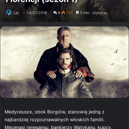
Lai
24/07/2018
8
727
3 min. czytania
Medyceusze, obok Borgiów, stanowią jedną z
najbardziej rozpoznawalnych włoskich familii.
Mecenasi renesansu, bankierzy Watykanu, kupcy,