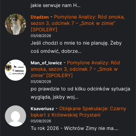
jakie serwuje nam H...
-
Pomylone Analizy: Ród smoka,
Dżądżen
sezon 3, odcinek 7 – „Smok w zimie”
[SPOILERY]
05/08/2026
Jeśli chodzi o mnie to nie planuję. Żeby
coś omówić, dobrze...
-
Pomylone Analizy: Ród
Man_of_lowicz
smoka, sezon 3, odcinek 7 – „Smok w
zimie” [SPOILERY]
05/08/2026
po prawdzie to od kilku odcinków sytuacja
wygląda, jskby woj...
-
Obłąkane Spekulacje: Czarny
Ksaveriusz
bękart z Królewskiej Przystani
05/08/2026
Tu rok 2026 - Wichrów Zimy nie ma....