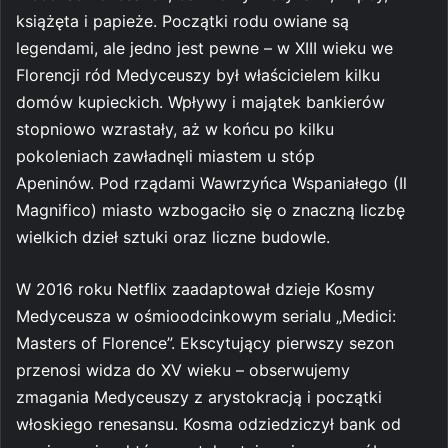
książęta i papieże. Początki rodu owiane są
legendami, ale jedno jest pewne – w XIII wieku we
Florencji ród Medyceuszy był właścicielem kilku
domów kupieckich. Wpływy i majątek bankierów
stopniowo wzrastały, aż w końcu po kilku
pokoleniach zawładnęli miastem u stóp
Apeninów. Pod rządami Wawrzyńca Wspaniałego (Il
Magnifico) miasto wzbogaciło się o znaczną liczbę
wielkich dzieł sztuki oraz liczne budowle.
W 2016 roku Netflix zaadaptował dzieje Kosmy
Medyceusza w ośmioodcinkowym serialu „Medici:
Masters of Florence”. Ekscytujący pierwszy sezon
przenosi widza do XV wieku – obserwujemy
zmagania Medyceuszy z arystokracją i początki
włoskiego renesansu. Kosma odziedziczył bank od