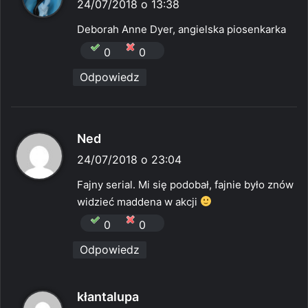
i
24/07/2018 o 13:38
s
Deborah Anne Dyer, angielska piosenkarka
z
0
0
e
Odpowiedz
:
p
Ned
i
24/07/2018 o 23:04
s
Fajny serial. Mi się podobał, fajnie było znów
z
widzieć maddena w akcji
e
0
0
:
Odpowiedz
p
kłantalupa