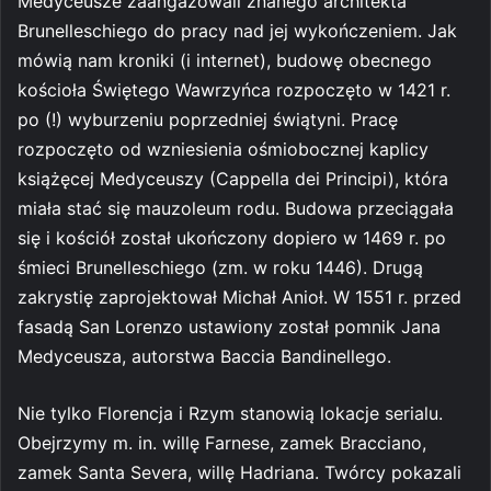
Medyceusze zaangażowali znanego architekta
Brunelleschiego do pracy nad jej wykończeniem. Jak
mówią nam kroniki (i internet), budowę obecnego
kościoła Świętego Wawrzyńca rozpoczęto w 1421 r.
po (!) wyburzeniu poprzedniej świątyni. Pracę
rozpoczęto od wzniesienia ośmiobocznej kaplicy
książęcej Medyceuszy (Cappella dei Principi), która
miała stać się mauzoleum rodu. Budowa przeciągała
się i kościół został ukończony dopiero w 1469 r. po
śmieci Brunelleschiego (zm. w roku 1446). Drugą
zakrystię zaprojektował Michał Anioł. W 1551 r. przed
fasadą San Lorenzo ustawiony został pomnik Jana
Medyceusza, autorstwa Baccia Bandinellego.
Nie tylko Florencja i Rzym stanowią lokacje serialu.
Obejrzymy m. in. willę Farnese, zamek Bracciano,
zamek Santa Severa, willę Hadriana. Twórcy pokazali