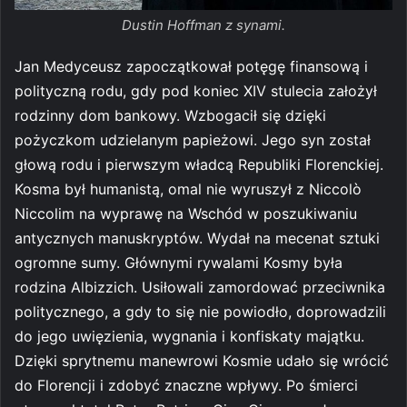
Dustin Hoffman z synami.
Jan Medyceusz zapoczątkował potęgę finansową i
polityczną rodu, gdy pod koniec XIV stulecia założył
rodzinny dom bankowy. Wzbogacił się dzięki
pożyczkom udzielanym papieżowi. Jego syn został
głową rodu i pierwszym władcą Republiki Florenckiej.
Kosma był humanistą, omal nie wyruszył z Niccolò
Niccolim na wyprawę na Wschód w poszukiwaniu
antycznych manuskryptów. Wydał na mecenat sztuki
ogromne sumy. Głównymi rywalami Kosmy była
rodzina Albizzich. Usiłowali zamordować przeciwnika
politycznego, a gdy to się nie powiodło, doprowadzili
do jego uwięzienia, wygnania i konfiskaty majątku.
Dzięki sprytnemu manewrowi Kosmie udało się wrócić
do Florencji i zdobyć znaczne wpływy. Po śmierci