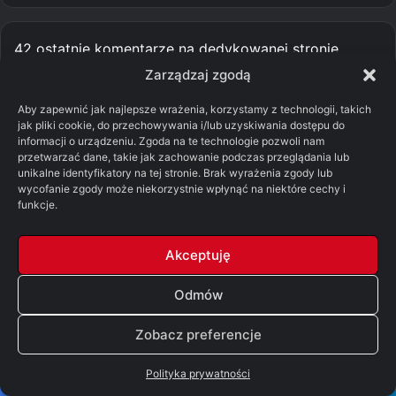
42 ostatnie komentarze na dedykowanej stronie.
Zarządzaj zgodą
Aby zapewnić jak najlepsze wrażenia, korzystamy z technologii, takich
Filmy
jak pliki cookie, do przechowywania i/lub uzyskiwania dostępu do
informacji o urządzeniu. Zgoda na te technologie pozwoli nam
przetwarzać dane, takie jak zachowanie podczas przeglądania lub
unikalne identyfikatory na tej stronie. Brak wyrażenia zgody lub
wycofanie zgody może niekorzystnie wpłynąć na niektóre cechy i
funkcje.
Akceptuję
Odmów
Zobacz preferencje
Filmy
Polityka prywatności
Odyseja (2026)