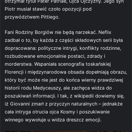
otrzymał tytuł Pater Patriae, Ojca Ojczyzny. Jego syn
Piotr musiał stawić czoło opozycji pod
przywództwem Pittiego.
Fani Rodziny Borgiów nie będą narzekać. Neflix
zadbał o to, by każda z części składowych serii była
dopracowana: polityczne intrygi, konflikty rodzinne,
rozbudowane emocjonalnie postaci, zdrady i
morderstwa. Wspaniała scenografia toskańskiej
Florencji i międzynarodowa obsada dopełniają obrazu,
który być może nie jest do końca wierny prawdziwej
historii rodu Medyceuszy, ale zachęca widza do
poszukiwań informacji. I tak, z wikipedii dowiemy się,
iż Giovanni zmarł z przyczyn naturalnych – jednakże
cała intryga otrucia ojca Kosmy i poszukiwanie
winnego wywołuje u widza dreszcz emocji.