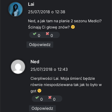
p
Lai
i
25/07/2018 o 12:38
s
Ned, a jak tam na planie 2 sezonu Medici?
z
Ścinają Ci głowę znów?
e
0
0
:
Odpowiedz
p
Ned
i
25/07/2018 o 12:43
s
Cierpliwości Lai. Moja śmierć będzie
z
równie niespodziewana tak jak to było w
e
got
:
0
0
Odpowiedz