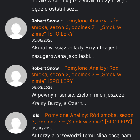
no ale w serialu już zebrali. o czym więc
będzie oststni sez...
-
Pomylone Analizy: Ród
Robert Snow
smoka, sezon 3, odcinek 7 – „Smok w
zimie” [SPOILERY]
05/08/2026
Akurat w książce lady Arryn też jest
zasugerowana jako lesbi...
-
Pomylone Analizy: Ród
Robert Snow
smoka, sezon 3, odcinek 7 – „Smok w
zimie” [SPOILERY]
05/08/2026
W pewnym sensie. Zieloni mieli jeszcze
Krainy Burzy, a Czarn...
-
Pomylone Analizy: Ród smoka, sezon
lolo
3, odcinek 7 – „Smok w zimie” [SPOILERY]
05/08/2026
Autorzy a przewodzi temu Nina chcą nam