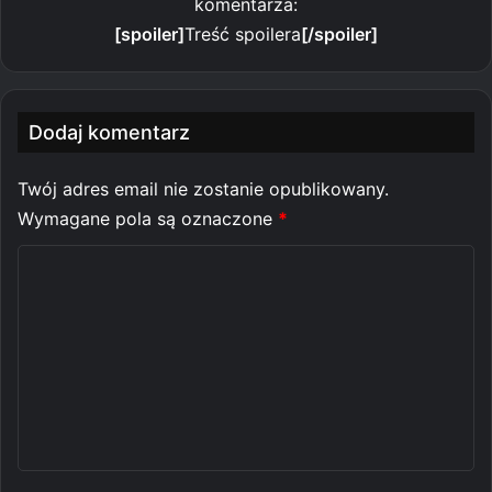
komentarza:
[spoiler]
Treść spoilera
[/spoiler]
Dodaj komentarz
Twój adres email nie zostanie opublikowany.
Wymagane pola są oznaczone
*
K
o
m
e
n
t
a
r