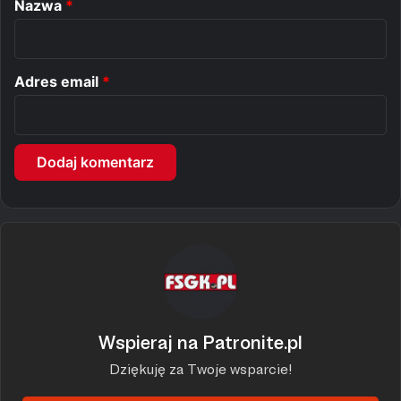
Nazwa
*
z
*
Adres email
*