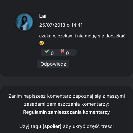
p
Lai
i
25/07/2018 o 14:41
s
czekam, czekam i nie mogę się doczekać
z
e
0
0
:
Odpowiedz
Zanim napiszesz komentarz zapoznaj się z naszymi
zasadami zamieszczania komentarzy:
Regulamin zamieszczania komentarzy
Użyj tagu
[spoiler]
aby ukryć część treści