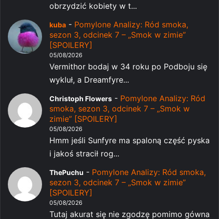
obrzydzić kobiety w t...
-
Pomylone Analizy: Ród smoka,
kuba
sezon 3, odcinek 7 – „Smok w zimie”
[SPOILERY]
05/08/2026
Vermithor bodaj w 34 roku po Podboju się
wykluł, a Dreamfyre...
-
Pomylone Analizy: Ród
Christoph Flowers
smoka, sezon 3, odcinek 7 – „Smok w
zimie” [SPOILERY]
05/08/2026
Hmm jeśli Sunfyre ma spaloną część pyska
i jakoś stracił rog...
-
Pomylone Analizy: Ród smoka,
ThePuchu
sezon 3, odcinek 7 – „Smok w zimie”
[SPOILERY]
05/08/2026
Tutaj akurat się nie zgodzę pomimo gówna