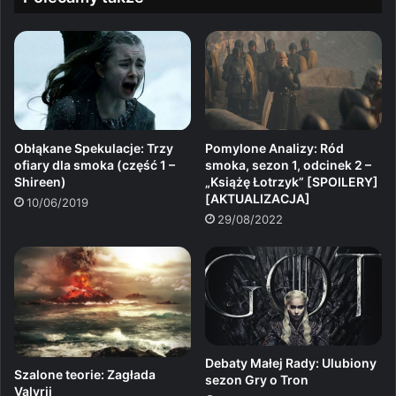
Obłąkane Spekulacje: Trzy
Pomylone Analizy: Ród
ofiary dla smoka (część 1 –
smoka, sezon 1, odcinek 2 –
Shireen)
„Książę Łotrzyk” [SPOILERY]
[AKTUALIZACJA]
10/06/2019
29/08/2022
Debaty Małej Rady: Ulubiony
Szalone teorie: Zagłada
sezon Gry o Tron
Valyrii