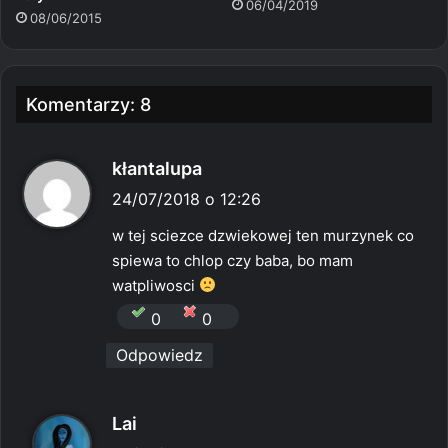
06/04/2019
08/06/2015
Komentarzy: 8
p
kłantalupa
i
24/07/2018 o 12:26
s
w tej sciezce dzwiekowej ten murzynek co
z
spiewa to chlop czy baba, bo mam
e
watpliwosci
:
0
0
Odpowiedz
p
Lai