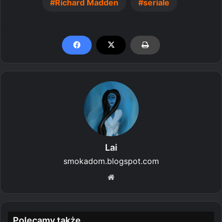
Richard Madden
seriale
Lai
smokadom.blogspot.com
We
bsi
te
Polecamy także