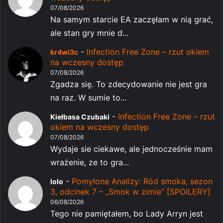
07/08/2026
Na samym starcie EA zaczęłam w nią grać,
ale stan gry mnie d...
-
Infection Free Zone – rzut okiem
kr4wi3c
na wczesny dostęp
07/08/2026
Zgadza się. To zdecydowanie nie jest gra
na raz. W sumie to...
-
Infection Free Zone – rzut
Kiełbasa Czubaki
okiem na wczesny dostęp
07/08/2026
Wydaje sie ciekawe, ale jednocześnie mam
wrażenie, ze to gra...
-
Pomylone Analizy: Ród smoka, sezon
lolo
3, odcinek 7 – „Smok w zimie” [SPOILERY]
06/08/2026
Tego nie pamiętałem, bo Lady Arryn jest