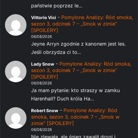
państwie poprzez le...
-
Pomylone Analizy: Ród smoka,
Vittorio Vici
sezon 3, odcinek 7 – „Smok w zimie”
[SPOILERY]
06/08/2026
Jeyne Arryn zgodnie z kanonem jest les.
Jeśli obrzydza ci to...
-
Pomylone Analizy: Ród smoka,
Lady Snow
sezon 3, odcinek 7 – „Smok w zimie”
[SPOILERY]
06/08/2026
Ja mam pytanie: kto straszy w zamku
Harenhall? Duch króla Ha...
-
Pomylone Analizy: Ród
Robert Snow
smoka, sezon 3, odcinek 7 – „Smok w
zimie” [SPOILERY]
06/08/2026
Nie zlewała, ale śnieg zawalił drogi i