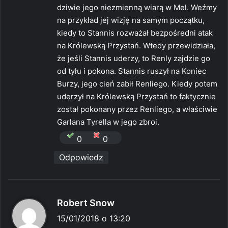
:
dziwie jego niezmienną wiarą w Mel. Weźmy
na przykład jej wizję na samym początku,
kiedy to Stannis rozważał bezpośredni atak
na Królewską Przystań. Wtedy przewidziała,
że jeśli Stannis uderzy, to Renly zajdzie go
od tyłu i pokona. Stannis ruszył na Koniec
Burzy, jego cień zabił Renliego. Kiedy potem
uderzył na Królewską Przystań to faktycznie
został pokonany przez Renliego, a właściwie
Garlana Tyrella w jego zbroi.
0
0
Odpowiedz
p
Robert Snow
i
15/01/2018 o 13:20