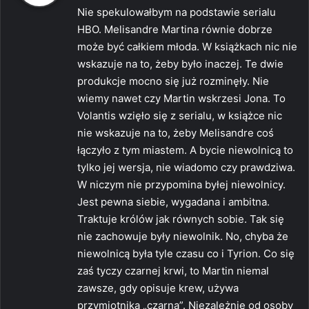
s
Nie spekulowałbym na podstawie serialu
z
HBO. Melisandre Martina równie dobrze
e
może być całkiem młoda. W książkach nic nie
:
wskazuje na to, żeby było inaczej. Te dwie
produkcje mocno się już rozminęły. Nie
wiemy nawet czy Martin wskrzesi Jona. To
Volantis wzięło się z serialu, w książce nic
nie wskazuje na to, żeby Melisandre coś
łączyło z tym miastem. A bycie niewolnicą to
tylko jej wersja, nie wiadomo czy prawdziwa.
W niczym nie przypomina byłej niewolnicy.
Jest pewna siebie, wygadana i ambitna.
Traktuje królów jak równych sobie. Tak się
nie zachowuje były niewolnik. No, chyba że
niewolnicą była tyle czasu co i Tyrion. Co się
zaś tyczy czarnej krwi, to Martin niemal
zawsze, gdy opisuje krew, używa
przymiotnika „czarna”. Niezależnie od osoby