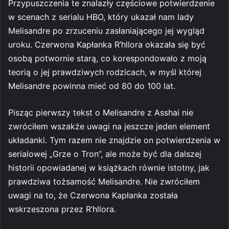
Przypuszczenia te znalazły częściowe potwierdzenie
w scenach z serialu HBO, który ukazał nam lady
Melisandre po zrzuceniu zasłaniającego jej wygląd
uroku. Czerwona Kapłanka R’hllora okazała się być
osobą potwornie starą, co korespondowało z moją
teorią o jej prawdziwych rodzicach, w myśl której
Melisandre powinna mieć od 80 do 100 lat.
Pisząc pierwszy tekst o Melisandre z Asshai nie
zwróciłem wszakże uwagi na jeszcze jeden element
układanki. Tym razem nie znajdzie on potwierdzenia w
serialowej „Grze o Tron”, ale może być dla dalszej
historii opowiadanej w książkach równie istotny, jak
prawdziwa tożsamość Melisandre. Nie zwróciłem
uwagi na to, że Czerwona Kapłanka została
wskrzeszona przez R’hllora.