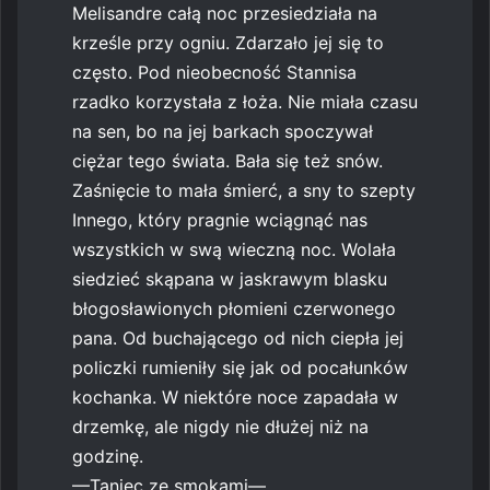
Melisandre całą noc przesiedziała na
krześle przy ogniu. Zdarzało jej się to
często. Pod nieobecność Stannisa
rzadko korzystała z łoża. Nie miała czasu
na sen, bo na jej barkach spoczywał
ciężar tego świata. Bała się też snów.
Zaśnięcie to mała śmierć, a sny to szepty
Innego, który pragnie wciągnąć nas
wszystkich w swą wieczną noc. Wolała
siedzieć skąpana w jaskrawym blasku
błogosławionych płomieni czerwonego
pana. Od buchającego od nich ciepła jej
policzki rumieniły się jak od pocałunków
kochanka. W niektóre noce zapadała w
drzemkę, ale nigdy nie dłużej niż na
godzinę.
—Taniec ze smokami—