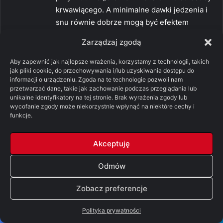
krwawiącego. A minimalne dawki jedzenia i
snu równie dobrze mogą być efektem
„dźwigania świata na swoich barkach” u
Zarządzaj zgodą
postaci mających poczucie misji. Napoleon
też ponoć sypiał 2-3 godziny na dobę, a nie
Aby zapewnić jak najlepsze wrażenia, korzystamy z technologii, takich
jak pliki cookie, do przechowywania i/lub uzyskiwania dostępu do
sądzę, żeby był ożywieńcem.
Raczej nie
informacji o urządzeniu. Zgoda na te technologie pozwoli nam
kupuję tej teorii. Melisandre wydaje się być
przetwarzać dane, takie jak zachowanie podczas przeglądania lub
osobą, którą śmierć przeraża i jednocześnie
unikalne identyfikatory na tej stronie. Brak wyrażenia zgody lub
wycofanie zgody może niekorzystnie wpłynąć na niektóre cechy i
fascynuje i ciekawi. Wypytuje wszystkich jak
funkcje.
to jest być martwym, co się wtedy czuło i
widziało. Gdyby miała już zejście na koncie
Akceptuję
to sama by wiedziała. Mało tego, spotkawszy
Dondarriona wydaje się zdumiona, że to w
Odmów
ogóle możliwe. Wiem, że DaeL ma dobrego
nosa do tych spraw, ale tym razem chyba
Zobacz preferencje
przesadził. Jestem absolutnie pewien, że w
serialu nic takiego nie będzie miało miejsca i
Polityka prywatności
jestem skłonny postawić 10 dolarów przeciw