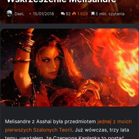
DaeL
15/01/2018
92
1 629
5 min. czytania
Melisandre z Asshai była przedmiotem
jednej z moich
pierwszych Szalonych Teorii
. Już wówczas, trzy lata
temu, uważałem, że Czerwona Kapłanka to postać