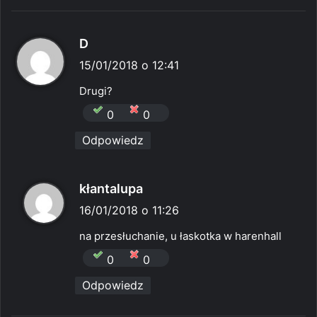
p
D
i
15/01/2018 o 12:41
s
Drugi?
z
0
0
e
Odpowiedz
:
p
kłantalupa
i
16/01/2018 o 11:26
s
na przesłuchanie, u łaskotka w harenhall
z
0
0
e
Odpowiedz
: