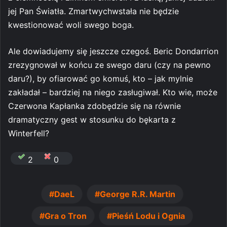
jej Pan Światła. Zmartwychwstała nie będzie
kwestionować woli swego boga.
Ale dowiadujemy się jeszcze czegoś. Beric Dondarrion
zrezygnował w końcu ze swego daru (czy na pewno
daru?), by ofiarować go komuś, kto – jak mylnie
zakładał – bardziej na niego zasługiwał. Kto wie, może
Czerwona Kapłanka zdobędzie się na równie
dramatyczny gest w stosunku do bękarta z
Winterfell?
2
0
DaeL
George R.R. Martin
Gra o Tron
Pieśń Lodu i Ognia