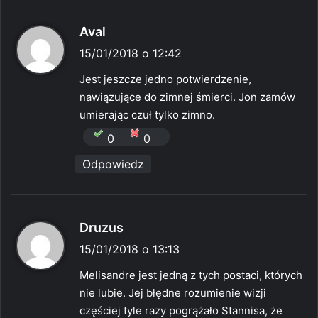
p
Aval
i
15/01/2018 o 12:42
s
Jest jeszcze jedno potwierdzenie,
z
nawiązujące do zimnej śmierci. Jon zamów
e
umierając czuł tylko zimno.
:
0
0
Odpowiedz
p
Druzus
i
15/01/2018 o 13:13
s
Melisandre jest jedną z tych postaci, których
z
nie lubie. Jej błędne rozumienie wizji
e
częściej tyle razy pogrążało Stannisa, że