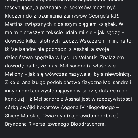
fascynująca, a poznanie jej sekretów może być
kluczem do zrozumienia zamysłów George’a R.R.
Martina związanych z dalszym ciągiem książek. W
moim pierwszym tekście udało mi się – jak sądzę –
dowieść kilku istotnych rzeczy. Wskazałem m.in. na to,
iż Melisandre nie pochodzi z Asshai, a swoje
dzieciństwo spędziła w Lys lub Volantis. Znalazłem
dowody na to, że mała Melisandre (a właściwie
Mellony – jak się wówczas nazywała) była niewolnicą.
Z kolei analizując podobieństwo fizyczne Melisandre i
innych postaci występujących w sadze, dotarłem do
konkluzji, iż Melisandre z Asshai jest w rzeczywistości
córką dwójki bękartów Aegona IV Niegodnego –
Shiery Morskiej Gwiazdy i (najprawdopodobniej)
Bryndena Riversa, zwanego Bloodravenem.