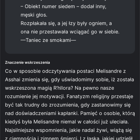
– Obiekt numer siedem – dodał inny,
męski głos.
Rozpłakała się, a jej łzy były ogniem, a
ona nie przestawała wciągać go w siebie.
—Taniec ze smokami—
Znaczenie wskrzeszenia
Co w sposobie odczytywania postaci Melisandre z
Asshai zmienia się, gdy uświadomimy sobie, iż została
wskrzeszona magią R’hllora? Na pewno nasze
rozumienie jej motywacji. Fanatyzm religijny przestaje
być tak trudny do zrozumienia, gdy zastanowimy się
nad doświadczeniami kapłanki. Pamięć o osobie, którą
kiedyś była Melisandre niemal w całości już uleciała.
Najsilniejsze wspomnienia, jakie nadal żywi, wiążą się
z ciemnością i zimnem śmierci. I z łaską, jakiej udzielił