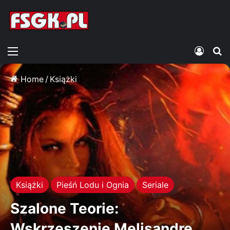
Menu
Zalogu
S
Home
/
Książki
Książki
Pieśń Lodu i Ognia
Seriale
Szalone Teorie:
Wskrzeszenie Melisandre