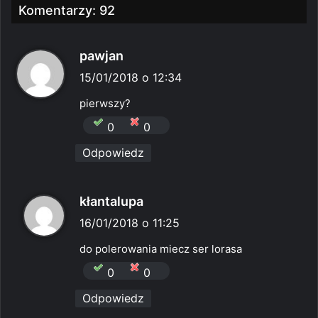
Komentarzy: 92
p
pawjan
i
15/01/2018 o 12:34
s
pierwszy?
z
0
0
e
Odpowiedz
:
p
kłantalupa
i
16/01/2018 o 11:25
s
do polerowania miecz ser lorasa
z
0
0
e
Odpowiedz
: