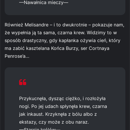
—Nawałnica mieczy—
Również Melisandre – i to dwukrotnie – pokazuje nam,
że wypełnia ją ta sama, czarna krew. Widzimy to w
sposób drastyczny, gdy kapłanka ożywia cień, który
ma zabić kasztelana Końca Burzy, ser Cortnaya
Penrose’a…
Przykucnęła, dysząc ciężko, i rozłożyła
nogi. Po jej udach spłynęła krew, czarna
jak inkaust. Krzyknęła z bólu albo z
ekstazy, czy może z obu naraz.
—Starcie królów—