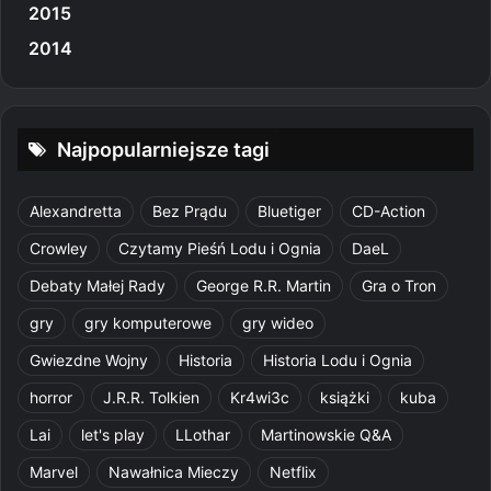
2015
2014
Najpopularniejsze tagi
Alexandretta
Bez Prądu
Bluetiger
CD-Action
Crowley
Czytamy Pieśń Lodu i Ognia
DaeL
Debaty Małej Rady
George R.R. Martin
Gra o Tron
gry
gry komputerowe
gry wideo
Gwiezdne Wojny
Historia
Historia Lodu i Ognia
horror
J.R.R. Tolkien
Kr4wi3c
książki
kuba
Lai
let's play
LLothar
Martinowskie Q&A
Marvel
Nawałnica Mieczy
Netflix