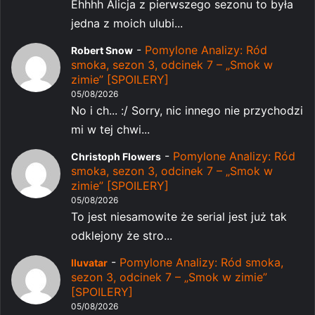
Ehhhh Alicja z pierwszego sezonu to była
jedna z moich ulubi...
-
Pomylone Analizy: Ród
Robert Snow
smoka, sezon 3, odcinek 7 – „Smok w
zimie” [SPOILERY]
05/08/2026
No i ch... :/ Sorry, nic innego nie przychodzi
mi w tej chwi...
-
Pomylone Analizy: Ród
Christoph Flowers
smoka, sezon 3, odcinek 7 – „Smok w
zimie” [SPOILERY]
05/08/2026
To jest niesamowite że serial jest już tak
odklejony że stro...
-
Pomylone Analizy: Ród smoka,
Iluvatar
sezon 3, odcinek 7 – „Smok w zimie”
[SPOILERY]
05/08/2026