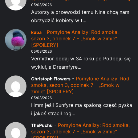
05/08/2026
Autorzy a przewodzi temu Nina chcą nam
obrzydzić kobiety w t...
-
Pomylone Analizy: Ród smoka,
kuba
sezon 3, odcinek 7 – „Smok w zimie”
[SPOILERY]
05/08/2026
Vermithor bodaj w 34 roku po Podboju się
wykluł, a Dreamfyre...
-
Pomylone Analizy: Ród
Christoph Flowers
smoka, sezon 3, odcinek 7 – „Smok w
zimie” [SPOILERY]
05/08/2026
Hmm jeśli Sunfyre ma spaloną część pyska
i jakoś stracił rog...
-
Pomylone Analizy: Ród smoka,
ThePuchu
sezon 3, odcinek 7 – „Smok w zimie”
[SPOILERY]