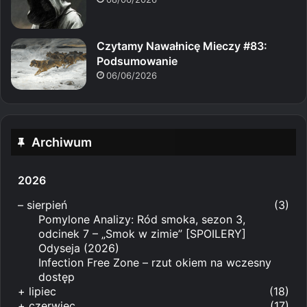
Czytamy Nawałnicę Mieczy #83:
Podsumowanie
06/06/2026
Archiwum
2026
–
sierpień
(3)
Pomylone Analizy: Ród smoka, sezon 3,
odcinek 7 – „Smok w zimie” [SPOILERY]
Odyseja (2026)
Infection Free Zone – rzut okiem na wczesny
dostęp
+
lipiec
(18)
+
czerwiec
(17)