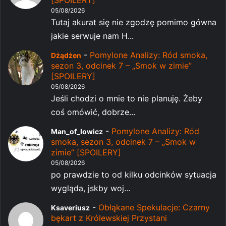
05/08/2026
Tutaj akurat się nie zgodzę pomimo gówna
jakie serwuje nam H...
-
Pomylone Analizy: Ród smoka,
Dżądżen
sezon 3, odcinek 7 – „Smok w zimie”
[SPOILERY]
05/08/2026
Jeśli chodzi o mnie to nie planuję. Żeby
coś omówić, dobrze...
-
Pomylone Analizy: Ród
Man_of_lowicz
smoka, sezon 3, odcinek 7 – „Smok w
zimie” [SPOILERY]
05/08/2026
po prawdzie to od kilku odcinków sytuacja
wygląda, jskby woj...
-
Obłąkane Spekulacje: Czarny
Ksaveriusz
bękart z Królewskiej Przystani