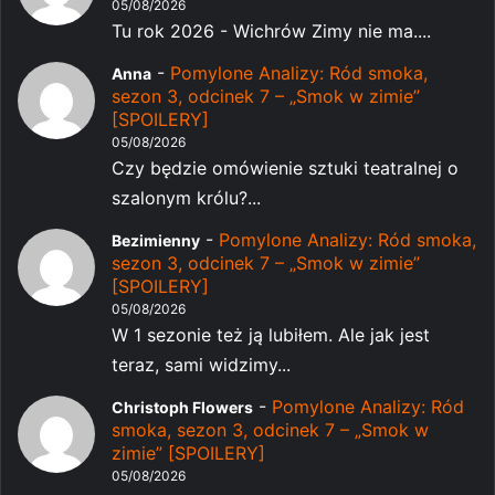
05/08/2026
Tu rok 2026 - Wichrów Zimy nie ma....
-
Pomylone Analizy: Ród smoka,
Anna
sezon 3, odcinek 7 – „Smok w zimie”
[SPOILERY]
05/08/2026
Czy będzie omówienie sztuki teatralnej o
szalonym królu?...
-
Pomylone Analizy: Ród smoka,
Bezimienny
sezon 3, odcinek 7 – „Smok w zimie”
[SPOILERY]
05/08/2026
W 1 sezonie też ją lubiłem. Ale jak jest
teraz, sami widzimy...
-
Pomylone Analizy: Ród
Christoph Flowers
smoka, sezon 3, odcinek 7 – „Smok w
zimie” [SPOILERY]
05/08/2026