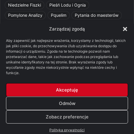
Niedzielne Fiszki
Pieśń Lodu i Ognia
Pomylone Analizy
Pquelim
Pytania do maesterów
Pytania i odpowiedzi
Q&A
Razorblade
recenzja
Zarządzaj zgodą
recenzja książki
Ród Smoka
Silmarillion
SithFrog
Aby zapewnić jak najlepsze wrażenia, korzystamy z technologii, takich
Starcie Królów
Star Wars
Szalone Teorie
jak pliki cookie, do przechowywania i/lub uzyskiwania dostępu do
informacji o urządzeniu. Zgoda na te technologie pozwoli nam
Tolkienowskie Q&A
Voo
Wieści z Cytadeli
przetwarzać dane, takie jak zachowanie podczas przeglądania lub
unikalne identyfikatory na tej stronie. Brak wyrażenia zgody lub
Władca Pierścieni
X-Com 2
XCOM 2
wycofanie zgody może niekorzystnie wpłynąć na niektóre cechy i
funkcje.
Akceptuję
© Copyright 2026, All Rights Reserved |
FSGK.PL
Odmów
Facebook
X
YouTube
Discord
Zobacz preferencje
Polityka prywatności