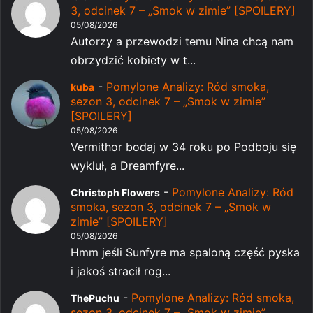
3, odcinek 7 – „Smok w zimie” [SPOILERY]
05/08/2026
Autorzy a przewodzi temu Nina chcą nam
obrzydzić kobiety w t...
-
Pomylone Analizy: Ród smoka,
kuba
sezon 3, odcinek 7 – „Smok w zimie”
[SPOILERY]
05/08/2026
Vermithor bodaj w 34 roku po Podboju się
wykluł, a Dreamfyre...
-
Pomylone Analizy: Ród
Christoph Flowers
smoka, sezon 3, odcinek 7 – „Smok w
zimie” [SPOILERY]
05/08/2026
Hmm jeśli Sunfyre ma spaloną część pyska
i jakoś stracił rog...
-
Pomylone Analizy: Ród smoka,
ThePuchu
sezon 3, odcinek 7 – „Smok w zimie”