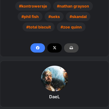
kontrowersje
nathan grayson
phil fish
seks
skandal
total biscuit
zoe quinn
DaeL