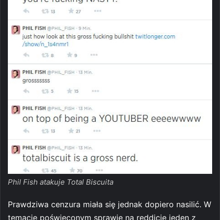
Phil Fish atakuje Total Biscuita
Prawdziwa cenzura miała się jednak dopiero nasilić. W
temacie poświęconym sprawie na reddicie jeden z