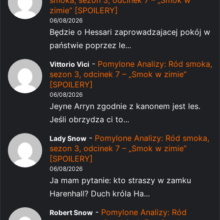
smoka, sezon 3, odcinek 7 – „Smok w
zimie” [SPOILERY]
06/08/2026
Będzie o Hessari zaprowadzajacej pokój w
państwie poprzez le...
-
Pomylone Analizy: Ród smoka,
Vittorio Vici
sezon 3, odcinek 7 – „Smok w zimie”
[SPOILERY]
06/08/2026
Jeyne Arryn zgodnie z kanonem jest les.
Jeśli obrzydza ci to...
-
Pomylone Analizy: Ród smoka,
Lady Snow
sezon 3, odcinek 7 – „Smok w zimie”
[SPOILERY]
06/08/2026
Ja mam pytanie: kto straszy w zamku
Harenhall? Duch króla Ha...
-
Pomylone Analizy: Ród
Robert Snow