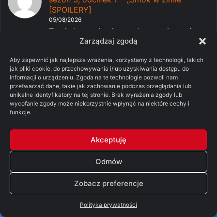
[SPOILERY]
05/08/2026
Tutaj akurat się nie zgodzę pomimo gówna
Zarządzaj zgodą
jakie serwuje nam H...
Aby zapewnić jak najlepsze wrażenia, korzystamy z technologii, takich
-
Pomylone Analizy: Ród smoka,
Dżądżen
jak pliki cookie, do przechowywania i/lub uzyskiwania dostępu do
sezon 3, odcinek 7 – „Smok w zimie”
informacji o urządzeniu. Zgoda na te technologie pozwoli nam
[SPOILERY]
przetwarzać dane, takie jak zachowanie podczas przeglądania lub
05/08/2026
unikalne identyfikatory na tej stronie. Brak wyrażenia zgody lub
Jeśli chodzi o mnie to nie planuję. Żeby
wycofanie zgody może niekorzystnie wpłynąć na niektóre cechy i
funkcje.
coś omówić, dobrze...
Akceptuję
42 ostatnie komentarze na dedykowanej stronie.
Odmów
Zobacz preferencje
Filmy
Polityka prywatności