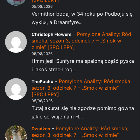
[SPOILERY]
05/08/2026
Vermithor bodaj w 34 roku po Podboju się
wykluł, a Dreamfyre...
-
Pomylone Analizy: Ród
Christoph Flowers
smoka, sezon 3, odcinek 7 – „Smok w
zimie” [SPOILERY]
05/08/2026
Hmm jeśli Sunfyre ma spaloną część pyska
i jakoś stracił rog...
-
Pomylone Analizy: Ród smoka,
ThePuchu
sezon 3, odcinek 7 – „Smok w zimie”
[SPOILERY]
05/08/2026
Tutaj akurat się nie zgodzę pomimo gówna
jakie serwuje nam H...
-
Pomylone Analizy: Ród smoka,
Dżądżen
sezon 3, odcinek 7 – „Smok w zimie”