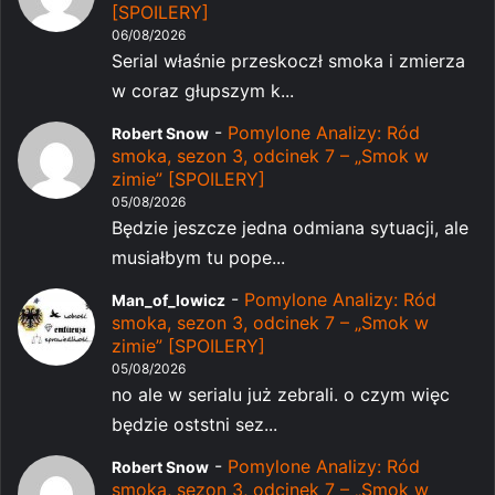
[SPOILERY]
06/08/2026
Serial właśnie przeskoczł smoka i zmierza
w coraz głupszym k...
-
Pomylone Analizy: Ród
Robert Snow
smoka, sezon 3, odcinek 7 – „Smok w
zimie” [SPOILERY]
05/08/2026
Będzie jeszcze jedna odmiana sytuacji, ale
musiałbym tu pope...
-
Pomylone Analizy: Ród
Man_of_lowicz
smoka, sezon 3, odcinek 7 – „Smok w
zimie” [SPOILERY]
05/08/2026
no ale w serialu już zebrali. o czym więc
będzie oststni sez...
-
Pomylone Analizy: Ród
Robert Snow
smoka, sezon 3, odcinek 7 – „Smok w