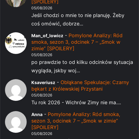
[SPOILERY]
05/08/2026
Jeśli chodzi o mnie to nie planuję. Żeby
coś omówić, dobrze...
-
Pomylone Analizy: Ród
Man_of_lowicz
smoka, sezon 3, odcinek 7 – „Smok w
zimie” [SPOILERY]
05/08/2026
po prawdzie to od kilku odcinków sytuacja
wygląda, jskby woj...
-
Obłąkane Spekulacje: Czarny
Ksaveriusz
bękart z Królewskiej Przystani
05/08/2026
Tu rok 2026 - Wichrów Zimy nie ma....
-
Pomylone Analizy: Ród smoka,
Anna
sezon 3, odcinek 7 – „Smok w zimie”
[SPOILERY]
05/08/2026