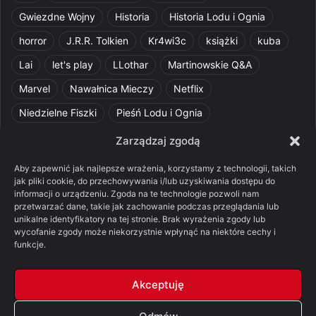
Gwiezdne Wojny
Historia
Historia Lodu i Ognia
horror
J.R.R. Tolkien
Kr4wi3c
książki
kuba
Lai
let's play
LLothar
Martinowskie Q&A
Marvel
Nawałnica Mieczy
Netflix
Niedzielne Fiszki
Pieśń Lodu i Ognia
Pomylone Analizy
Pquelim
Pytania do maesterów
Zarządzaj zgodą
Pytania i odpowiedzi
Q&A
Razorblade
recenzja
Aby zapewnić jak najlepsze wrażenia, korzystamy z technologii, takich
jak pliki cookie, do przechowywania i/lub uzyskiwania dostępu do
recenzja książki
Ród Smoka
Silmarillion
SithFrog
informacji o urządzeniu. Zgoda na te technologie pozwoli nam
przetwarzać dane, takie jak zachowanie podczas przeglądania lub
Starcie Królów
Star Wars
Szalone Teorie
unikalne identyfikatory na tej stronie. Brak wyrażenia zgody lub
Tolkienowskie Q&A
Voo
Wieści z Cytadeli
wycofanie zgody może niekorzystnie wpłynąć na niektóre cechy i
funkcje.
Władca Pierścieni
X-Com 2
XCOM 2
Akceptuję