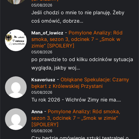
05/08/2026
Jeśli chodzi o mnie to nie planuję. Żeby
coś omówić, dobrze...
-
Pomylone Analizy: Ród
Man_of_lowicz
smoka, sezon 3, odcinek 7 – „Smok w
zimie” [SPOILERY]
05/08/2026
po prawdzie to od kilku odcinków sytuacja
wygląda, jskby woj...
-
Obłąkane Spekulacje: Czarny
Ksaveriusz
bękart z Królewskiej Przystani
05/08/2026
Tu rok 2026 - Wichrów Zimy nie ma....
-
Pomylone Analizy: Ród smoka,
Anna
sezon 3, odcinek 7 – „Smok w zimie”
[SPOILERY]
05/08/2026
Czy będzie omówienie sztuki teatralnej o