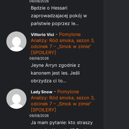
06/08/2026
Będzie o Hessari
zaprowadzajacej pokój w
państwie poprzez le...
-
Pomylone
Vittorio Vici
Analizy: Ród smoka, sezon 3,
odcinek 7 – „Smok w zimie”
[SPOILERY]
06/08/2026
Jeyne Arryn zgodnie z
kanonem jest les. Jeśli
obrzydza ci to...
-
Pomylone
Lady Snow
Analizy: Ród smoka, sezon 3,
odcinek 7 – „Smok w zimie”
[SPOILERY]
06/08/2026
Ja mam pytanie: kto straszy