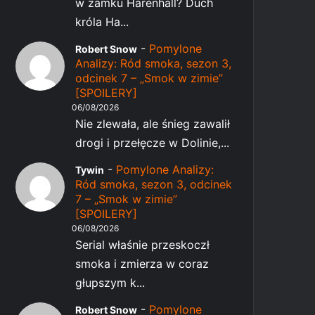
w zamku Harenhall? Duch
króla Ha...
-
Pomylone
Robert Snow
Analizy: Ród smoka, sezon 3,
odcinek 7 – „Smok w zimie”
[SPOILERY]
06/08/2026
Nie zlewała, ale śnieg zawalił
drogi i przełęcze w Dolinie,...
-
Pomylone Analizy:
Tywin
Ród smoka, sezon 3, odcinek
7 – „Smok w zimie”
[SPOILERY]
06/08/2026
Serial właśnie przeskoczł
smoka i zmierza w coraz
głupszym k...
-
Pomylone
Robert Snow