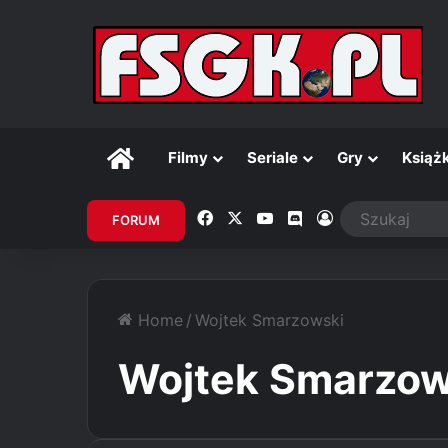
Główna
Filmy
Seriale
Gry
Książk
Facebook
X
YouTube
Discord
Zaloguj
FORUM
Home
/
Wojtek Smarzowski
Wojtek Smarzow