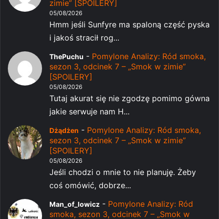
zimie” [SPOILERY]
05/08/2026
Hmm jeśli Sunfyre ma spaloną część pyska
i jakoś stracił rog...
-
Pomylone Analizy: Ród smoka,
ThePuchu
sezon 3, odcinek 7 – „Smok w zimie”
[SPOILERY]
05/08/2026
Tutaj akurat się nie zgodzę pomimo gówna
jakie serwuje nam H...
-
Pomylone Analizy: Ród smoka,
Dżądżen
sezon 3, odcinek 7 – „Smok w zimie”
[SPOILERY]
05/08/2026
Jeśli chodzi o mnie to nie planuję. Żeby
coś omówić, dobrze...
-
Pomylone Analizy: Ród
Man_of_lowicz
smoka, sezon 3, odcinek 7 – „Smok w