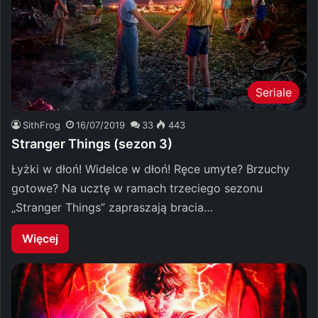
Seriale
SithFrog
16/07/2019
33
443
Stranger Things (sezon 3)
Łyżki w dłoń! Widelce w dłoń! Ręce umyte? Brzuchy
gotowe? Na ucztę w ramach trzeciego sezonu
„Stranger Things” zapraszają bracia…
Więcej