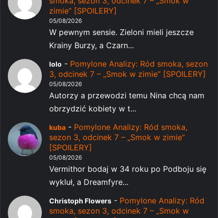
smoka, sezon 3, odcinek 7 – „Smok w
zimie” [SPOILERY]
05/08/2026
W pewnym sensie. Zieloni mieli jeszcze
Krainy Burzy, a Czarn...
-
Pomylone Analizy: Ród smoka, sezon
lolo
3, odcinek 7 – „Smok w zimie” [SPOILERY]
05/08/2026
Autorzy a przewodzi temu Nina chcą nam
obrzydzić kobiety w t...
-
Pomylone Analizy: Ród smoka,
kuba
sezon 3, odcinek 7 – „Smok w zimie”
[SPOILERY]
05/08/2026
Vermithor bodaj w 34 roku po Podboju się
wykluł, a Dreamfyre...
-
Pomylone Analizy: Ród
Christoph Flowers
smoka, sezon 3, odcinek 7 – „Smok w