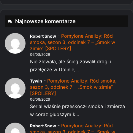
Najnowsze komentarze
-
Pomylone Analizy: Ród
Robert Snow
smoka, sezon 3, odcinek 7 – „Smok w
zimie” [SPOILERY]
06/08/2026
Nie zlewała, ale śnieg zawalił drogi i
przełęcze w Dolinie,...
-
Pomylone Analizy: Ród smoka,
Tywin
sezon 3, odcinek 7 – „Smok w zimie”
[SPOILERY]
06/08/2026
Serial właśnie przeskoczł smoka i zmierza
w coraz głupszym k...
-
Pomylone Analizy: Ród
Robert Snow
smoka, sezon 3, odcinek 7 – „Smok w