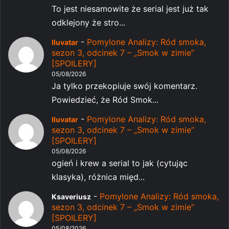
To jest niesamowite że serial jest już tak
odklejony że stro...
-
Pomylone Analizy: Ród smoka,
Iluvatar
sezon 3, odcinek 7 – „Smok w zimie”
[SPOILERY]
05/08/2026
Ja tylko przekopiuje swój komentarz.
Powiedzieć, że Ród Smok...
-
Pomylone Analizy: Ród smoka,
Iluvatar
sezon 3, odcinek 7 – „Smok w zimie”
[SPOILERY]
05/08/2026
ogień i krew a serial to jak (cytując
klasyka), różnica międ...
-
Pomylone Analizy: Ród smoka,
Ksaveriusz
sezon 3, odcinek 7 – „Smok w zimie”
[SPOILERY]
05/08/2026