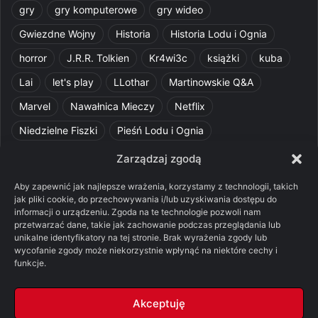
gry
gry komputerowe
gry wideo
Gwiezdne Wojny
Historia
Historia Lodu i Ognia
horror
J.R.R. Tolkien
Kr4wi3c
książki
kuba
Lai
let's play
LLothar
Martinowskie Q&A
Marvel
Nawałnica Mieczy
Netflix
Niedzielne Fiszki
Pieśń Lodu i Ognia
Pomylone Analizy
Pquelim
Pytania do maesterów
Zarządzaj zgodą
Pytania i odpowiedzi
Q&A
Razorblade
recenzja
Aby zapewnić jak najlepsze wrażenia, korzystamy z technologii, takich
jak pliki cookie, do przechowywania i/lub uzyskiwania dostępu do
recenzja książki
Ród Smoka
Silmarillion
SithFrog
informacji o urządzeniu. Zgoda na te technologie pozwoli nam
przetwarzać dane, takie jak zachowanie podczas przeglądania lub
Starcie Królów
Star Wars
Szalone Teorie
unikalne identyfikatory na tej stronie. Brak wyrażenia zgody lub
wycofanie zgody może niekorzystnie wpłynąć na niektóre cechy i
Tolkienowskie Q&A
Voo
Wieści z Cytadeli
funkcje.
Władca Pierścieni
X-Com 2
XCOM 2
Akceptuję