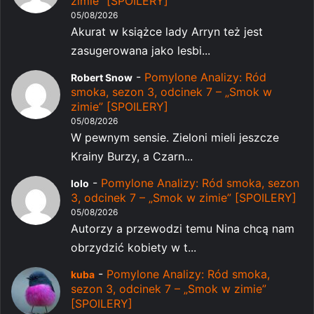
zimie” [SPOILERY]
05/08/2026
Akurat w książce lady Arryn też jest
zasugerowana jako lesbi...
-
Pomylone Analizy: Ród
Robert Snow
smoka, sezon 3, odcinek 7 – „Smok w
zimie” [SPOILERY]
05/08/2026
W pewnym sensie. Zieloni mieli jeszcze
Krainy Burzy, a Czarn...
-
Pomylone Analizy: Ród smoka, sezon
lolo
3, odcinek 7 – „Smok w zimie” [SPOILERY]
05/08/2026
Autorzy a przewodzi temu Nina chcą nam
obrzydzić kobiety w t...
-
Pomylone Analizy: Ród smoka,
kuba
sezon 3, odcinek 7 – „Smok w zimie”
[SPOILERY]