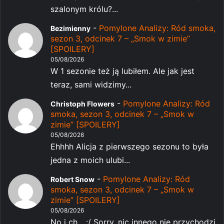
szalonym królu?...
-
Pomylone Analizy: Ród smoka,
Bezimienny
sezon 3, odcinek 7 – „Smok w zimie”
[SPOILERY]
05/08/2026
W 1 sezonie też ją lubiłem. Ale jak jest
teraz, sami widzimy...
-
Pomylone Analizy: Ród
Christoph Flowers
smoka, sezon 3, odcinek 7 – „Smok w
zimie” [SPOILERY]
05/08/2026
Ehhhh Alicja z pierwszego sezonu to była
jedna z moich ulubi...
-
Pomylone Analizy: Ród
Robert Snow
smoka, sezon 3, odcinek 7 – „Smok w
zimie” [SPOILERY]
05/08/2026
No i ch... :/ Sorry, nic innego nie przychodzi