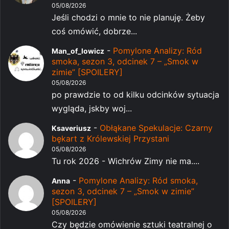
05/08/2026
Jeśli chodzi o mnie to nie planuję. Żeby
coś omówić, dobrze...
-
Pomylone Analizy: Ród
Man_of_lowicz
smoka, sezon 3, odcinek 7 – „Smok w
zimie” [SPOILERY]
05/08/2026
po prawdzie to od kilku odcinków sytuacja
wygląda, jskby woj...
-
Obłąkane Spekulacje: Czarny
Ksaveriusz
bękart z Królewskiej Przystani
05/08/2026
Tu rok 2026 - Wichrów Zimy nie ma....
-
Pomylone Analizy: Ród smoka,
Anna
sezon 3, odcinek 7 – „Smok w zimie”
[SPOILERY]
05/08/2026
Czy będzie omówienie sztuki teatralnej o