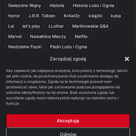
Gwiezdne Wojny
Historia
Historia Lodu i Ognia
horror
J.R.R. Tolkien
Kr4wi3c
książki
kuba
Lai
let's play
LLothar
Martinowskie Q&A
Marvel
Nawałnica Mieczy
Netflix
Niedzielne Fiszki
Pieśń Lodu i Ognia
Pomylone Analizy
Pquelim
Pytania do maesterów
Zarządzaj zgodą
Pytania i odpowiedzi
Q&A
Razorblade
recenzja
Aby zapewnić jak najlepsze wrażenia, korzystamy z technologii, takich
jak pliki cookie, do przechowywania i/lub uzyskiwania dostępu do
recenzja książki
Ród Smoka
Silmarillion
SithFrog
informacji o urządzeniu. Zgoda na te technologie pozwoli nam
przetwarzać dane, takie jak zachowanie podczas przeglądania lub
Starcie Królów
Star Wars
Szalone Teorie
unikalne identyfikatory na tej stronie. Brak wyrażenia zgody lub
Tolkienowskie Q&A
Voo
Wieści z Cytadeli
wycofanie zgody może niekorzystnie wpłynąć na niektóre cechy i
funkcje.
Władca Pierścieni
X-Com 2
XCOM 2
Akceptuję
Odmów