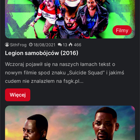
Filmy
SithFrog
18/08/2021
13
466
Legion samobójców (2016)
Wczoraj pojawił się na naszych łamach tekst o
nowym filmie spod znaku „Suicide Squad” i jakimś
cudem nie znalazłem na fsgk.pl…
Więcej