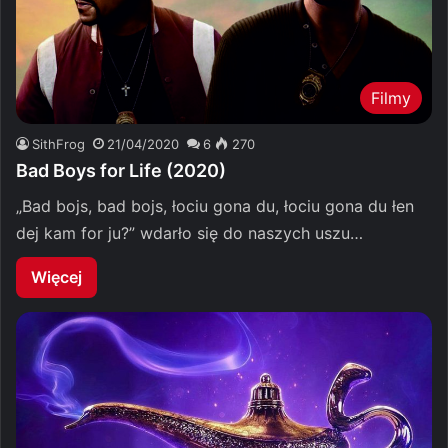
Filmy
SithFrog
21/04/2020
6
270
Bad Boys for Life (2020)
„Bad bojs, bad bojs, łociu gona du, łociu gona du łen
dej kam for ju?” wdarło się do naszych uszu…
Więcej