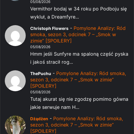
05/08/2026
Vermithor bodaj w 34 roku po Podboju się
wykluł, a Dreamfyre...
-
Pomylone Analizy: Ród
Christoph Flowers
smoka, sezon 3, odcinek 7 – „Smok w
zimie” [SPOILERY]
05/08/2026
Hmm jeśli Sunfyre ma spaloną część pyska
i jakoś stracił rog...
-
Pomylone Analizy: Ród smoka,
ThePuchu
sezon 3, odcinek 7 – „Smok w zimie”
[SPOILERY]
05/08/2026
Tutaj akurat się nie zgodzę pomimo gówna
jakie serwuje nam H...
-
Pomylone Analizy: Ród smoka,
Dżądżen
sezon 3, odcinek 7 – „Smok w zimie”
[SPOILERY]