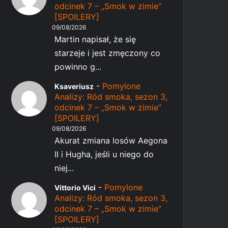
odcinek 7 – „Smok w zimie”
[SPOILERY]
09/08/2026
Martin napisał, że się
starzeje i jest zmęczony co
powinno g...
-
Pomylone
Ksaveriusz
Analizy: Ród smoka, sezon 3,
odcinek 7 – „Smok w zimie”
[SPOILERY]
09/08/2026
Akurat zmiana losów Aegona
II i Hugha, jeśli u niego do
niej...
-
Pomylone
Vittorio Vici
Analizy: Ród smoka, sezon 3,
odcinek 7 – „Smok w zimie”
[SPOILERY]