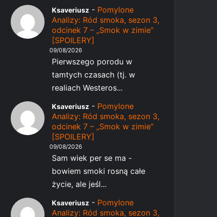
-
Pomylone
Ksaveriusz
Analizy: Ród smoka, sezon 3,
odcinek 7 – „Smok w zimie”
[SPOILERY]
09/08/2026
Pierwszego porodu w
tamtych czasach (tj. w
realiach Westeros...
-
Pomylone
Ksaveriusz
Analizy: Ród smoka, sezon 3,
odcinek 7 – „Smok w zimie”
[SPOILERY]
09/08/2026
Sam wiek per se ma -
bowiem smoki rosną całe
życie, ale jeśl...
-
Pomylone
Ksaveriusz
Analizy: Ród smoka, sezon 3,