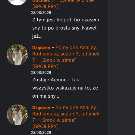
odcinek 7 – „Smok w zimie”
[SPOILERY]
08/08/2026
Z tym jest kłopot, bo czasem
sny to po prostu sny. Nawet
jeż...
-
Pomylone Analizy:
Dżądżen
Ród smoka, sezon 3, odcinek
7 – „Smok w zimie”
[SPOILERY]
08/08/2026
Zostaje Aemon. I tak:
wszystko wskazuje na to, że
on ma sny...
-
Pomylone Analizy:
Dżądżen
Ród smoka, sezon 3, odcinek
7 – „Smok w zimie”
[SPOILERY]
08/08/2026