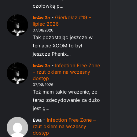
czołówką p...
-
Gierkołaz #19 –
kr4wi3c
lipiec 2026
07/08/2026
Tak pozostając jeszcze w
temacie XCOM to był
jeszcze Phenix...
-
Infection Free Zone
kr4wi3c
– rzut okiem na wczesny
dostęp
07/08/2026
Też mam takie wrażenie, że
teraz zdecydowanie za dużo
jest g...
-
Infection Free Zone –
Ewa
rzut okiem na wczesny
dostęp