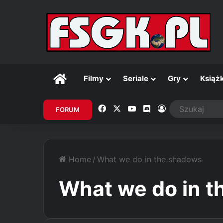
Główna
Filmy
Seriale
Gry
Książk
Facebook
X
YouTube
Discord
Zaloguj
FORUM
Home
/
What we do in the shadows
What we do in 