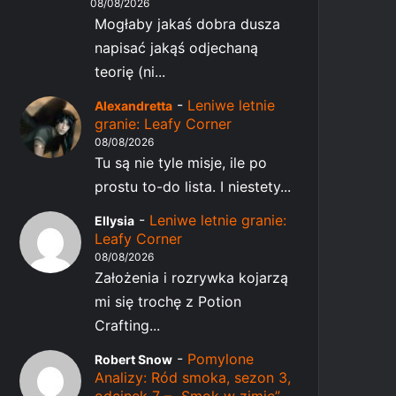
08/08/2026
Mogłaby jakaś dobra dusza
napisać jakąś odjechaną
teorię (ni...
-
Leniwe letnie
Alexandretta
granie: Leafy Corner
08/08/2026
Tu są nie tyle misje, ile po
prostu to-do lista. I niestety...
-
Leniwe letnie granie:
Ellysia
Leafy Corner
08/08/2026
Założenia i rozrywka kojarzą
mi się trochę z Potion
Crafting...
-
Pomylone
Robert Snow
Analizy: Ród smoka, sezon 3,