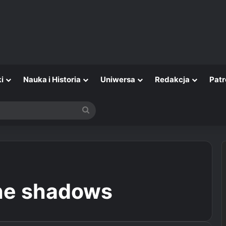
i
Nauka i Historia
Uniwersa
Redakcja
Patr
Szukaj
the shadows