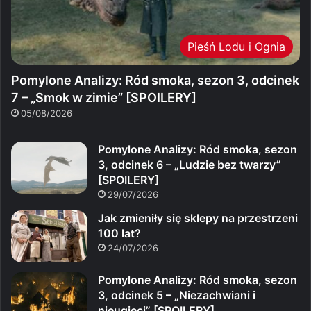
Pieśń Lodu i Ognia
Pomylone Analizy: Ród smoka, sezon 3, odcinek
7 – „Smok w zimie” [SPOILERY]
05/08/2026
Pomylone Analizy: Ród smoka, sezon
3, odcinek 6 – „Ludzie bez twarzy”
[SPOILERY]
29/07/2026
Jak zmieniły się sklepy na przestrzeni
100 lat?
24/07/2026
Pomylone Analizy: Ród smoka, sezon
3, odcinek 5 – „Niezachwiani i
nieugięci” [SPOILERY]