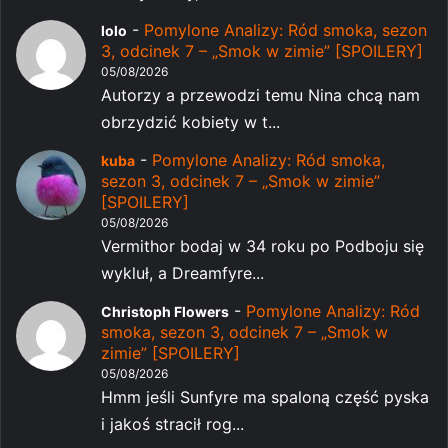
-
Pomylone Analizy: Ród smoka, sezon
lolo
3, odcinek 7 – „Smok w zimie” [SPOILERY]
05/08/2026
Autorzy a przewodzi temu Nina chcą nam
obrzydzić kobiety w t...
-
Pomylone Analizy: Ród smoka,
kuba
sezon 3, odcinek 7 – „Smok w zimie”
[SPOILERY]
05/08/2026
Vermithor bodaj w 34 roku po Podboju się
wykluł, a Dreamfyre...
-
Pomylone Analizy: Ród
Christoph Flowers
smoka, sezon 3, odcinek 7 – „Smok w
zimie” [SPOILERY]
05/08/2026
Hmm jeśli Sunfyre ma spaloną część pyska
i jakoś stracił rog...