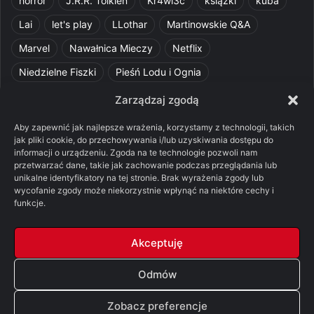
horror
J.R.R. Tolkien
Kr4wi3c
książki
kuba
Lai
let's play
LLothar
Martinowskie Q&A
Marvel
Nawałnica Mieczy
Netflix
Niedzielne Fiszki
Pieśń Lodu i Ognia
Pomylone Analizy
Pquelim
Pytania do maesterów
Zarządzaj zgodą
Pytania i odpowiedzi
Q&A
Razorblade
recenzja
Aby zapewnić jak najlepsze wrażenia, korzystamy z technologii, takich
jak pliki cookie, do przechowywania i/lub uzyskiwania dostępu do
recenzja książki
Ród Smoka
Silmarillion
SithFrog
informacji o urządzeniu. Zgoda na te technologie pozwoli nam
przetwarzać dane, takie jak zachowanie podczas przeglądania lub
Starcie Królów
Star Wars
Szalone Teorie
unikalne identyfikatory na tej stronie. Brak wyrażenia zgody lub
Tolkienowskie Q&A
Voo
Wieści z Cytadeli
wycofanie zgody może niekorzystnie wpłynąć na niektóre cechy i
funkcje.
Władca Pierścieni
X-Com 2
XCOM 2
Akceptuję
Odmów
© Copyright 2026, All Rights Reserved |
FSGK.PL
Zobacz preferencje