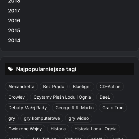
2018
2017
2016
2015
2014
Najpopularniejsze tagi
Alexandretta
Bez Prądu
Bluetiger
CD-Action
Crowley
Czytamy Pieśń Lodu i Ognia
DaeL
Debaty Małej Rady
George R.R. Martin
Gra o Tron
gry
gry komputerowe
gry wideo
Gwiezdne Wojny
Historia
Historia Lodu i Ognia