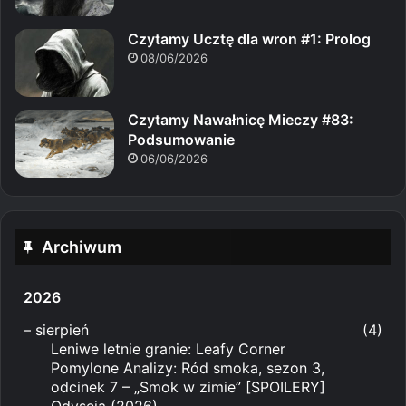
Czytamy Ucztę dla wron #1: Prolog
08/06/2026
Czytamy Nawałnicę Mieczy #83:
Podsumowanie
06/06/2026
Archiwum
2026
–
sierpień
(4)
Leniwe letnie granie: Leafy Corner
Pomylone Analizy: Ród smoka, sezon 3,
odcinek 7 – „Smok w zimie” [SPOILERY]
Odyseja (2026)