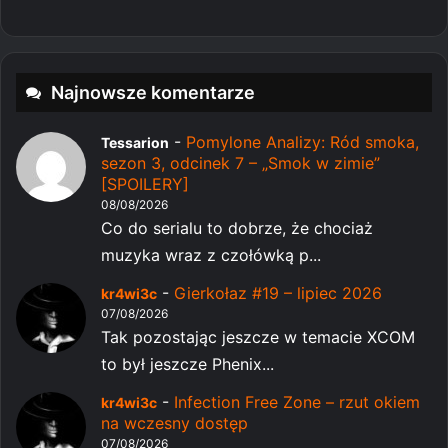
Najnowsze komentarze
-
Pomylone Analizy: Ród smoka,
Tessarion
sezon 3, odcinek 7 – „Smok w zimie”
[SPOILERY]
08/08/2026
Co do serialu to dobrze, że chociaż
muzyka wraz z czołówką p...
-
Gierkołaz #19 – lipiec 2026
kr4wi3c
07/08/2026
Tak pozostając jeszcze w temacie XCOM
to był jeszcze Phenix...
-
Infection Free Zone – rzut okiem
kr4wi3c
na wczesny dostęp
07/08/2026