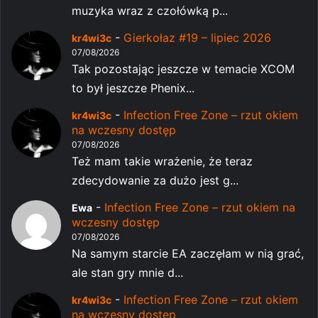
muzyka wraz z czołówką p...
-
Gierkołaz #19 – lipiec 2026
kr4wi3c
07/08/2026
Tak pozostając jeszcze w temacie XCOM
to był jeszcze Phenix...
-
Infection Free Zone – rzut okiem
kr4wi3c
na wczesny dostęp
07/08/2026
Też mam takie wrażenie, że teraz
zdecydowanie za dużo jest g...
-
Infection Free Zone – rzut okiem na
Ewa
wczesny dostęp
07/08/2026
Na samym starcie EA zaczęłam w nią grać,
ale stan gry mnie d...
-
Infection Free Zone – rzut okiem
kr4wi3c
na wczesny dostęp