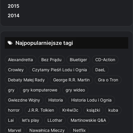
2015
2014
Najpopularniejsze tagi
Alexandretta
Bez Prądu
Bluetiger
CD-Action
Crowley
Czytamy Pieśń Lodu i Ognia
DaeL
Debaty Małej Rady
George R.R. Martin
Gra o Tron
gry
gry komputerowe
gry wideo
Gwiezdne Wojny
Historia
Historia Lodu i Ognia
horror
J.R.R. Tolkien
Kr4wi3c
książki
kuba
Lai
let's play
LLothar
Martinowskie Q&A
Marvel
Nawałnica Mieczy
Netflix