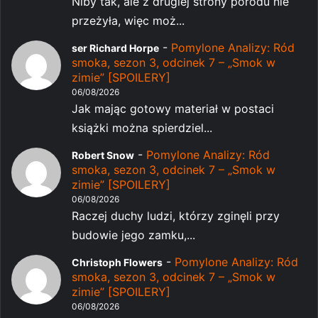
Niby tak, ale z drugiej strony porodu nie
przeżyła, więc moż...
-
Pomylone Analizy: Ród
ser Richard Horpe
smoka, sezon 3, odcinek 7 – „Smok w
zimie” [SPOILERY]
06/08/2026
Jak mając gotowy materiał w postaci
książki można spierdziel...
-
Pomylone Analizy: Ród
Robert Snow
smoka, sezon 3, odcinek 7 – „Smok w
zimie” [SPOILERY]
06/08/2026
Raczej duchy ludzi, którzy zginęli przy
budowie jego zamku,...
-
Pomylone Analizy: Ród
Christoph Flowers
smoka, sezon 3, odcinek 7 – „Smok w
zimie” [SPOILERY]
06/08/2026