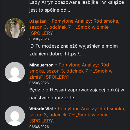
Lady Arryn zbazowana lesbijka i w książce
jest to spójne od...
-
Pomylone Analizy: Ród smoka,
Dżądżen
sezon 3, odcinek 7 – „Smok w zimie”
[SPOILERY]
06/08/2026
:D Tu możesz znaleźć wyjaśnienie moim
zdaniem dobre: https:/...
-
Pomylone Analizy: Ród
Minguerson
smoka, sezon 3, odcinek 7 – „Smok w
zimie” [SPOILERY]
06/08/2026
Będzie o Hessari zaprowadzajacej pokój w
państwie poprzez le...
-
Pomylone Analizy: Ród smoka,
Vittorio Vici
sezon 3, odcinek 7 – „Smok w zimie”
[SPOILERY]
06/08/2026