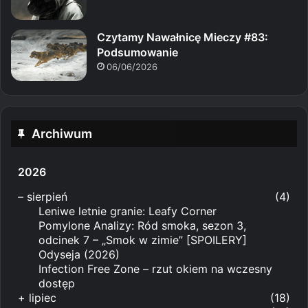
Czytamy Nawałnicę Mieczy #83:
Podsumowanie
06/06/2026
Archiwum
2026
–
sierpień
(4)
Leniwe letnie granie: Leafy Corner
Pomylone Analizy: Ród smoka, sezon 3,
odcinek 7 – „Smok w zimie” [SPOILERY]
Odyseja (2026)
Infection Free Zone – rzut okiem na wczesny
dostęp
+
lipiec
(18)