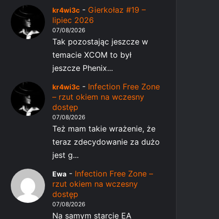
-
Gierkołaz #19 –
kr4wi3c
lipiec 2026
07/08/2026
Tak pozostając jeszcze w
temacie XCOM to był
jeszcze Phenix...
-
Infection Free Zone
kr4wi3c
– rzut okiem na wczesny
dostęp
07/08/2026
Też mam takie wrażenie, że
teraz zdecydowanie za dużo
jest g...
-
Infection Free Zone –
Ewa
rzut okiem na wczesny
dostęp
07/08/2026
Na samym starcie EA