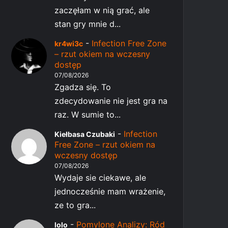
zaczęłam w nią grać, ale
stan gry mnie d...
-
Infection Free Zone
kr4wi3c
– rzut okiem na wczesny
dostęp
07/08/2026
Zgadza się. To
zdecydowanie nie jest gra na
raz. W sumie to...
-
Infection
Kiełbasa Czubaki
Free Zone – rzut okiem na
wczesny dostęp
07/08/2026
Wydaje sie ciekawe, ale
jednocześnie mam wrażenie,
ze to gra...
-
Pomylone Analizy: Ród
lolo