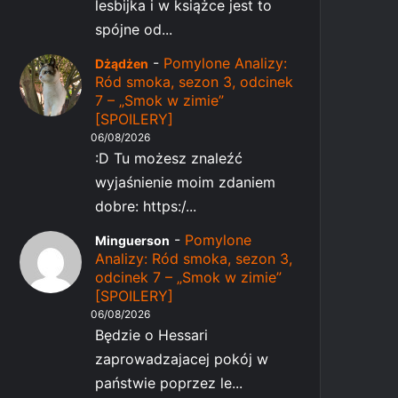
lesbijka i w książce jest to
spójne od...
-
Pomylone Analizy:
Dżądżen
Ród smoka, sezon 3, odcinek
7 – „Smok w zimie”
[SPOILERY]
06/08/2026
:D Tu możesz znaleźć
wyjaśnienie moim zdaniem
dobre: https:/...
-
Pomylone
Minguerson
Analizy: Ród smoka, sezon 3,
odcinek 7 – „Smok w zimie”
[SPOILERY]
06/08/2026
Będzie o Hessari
zaprowadzajacej pokój w
państwie poprzez le...