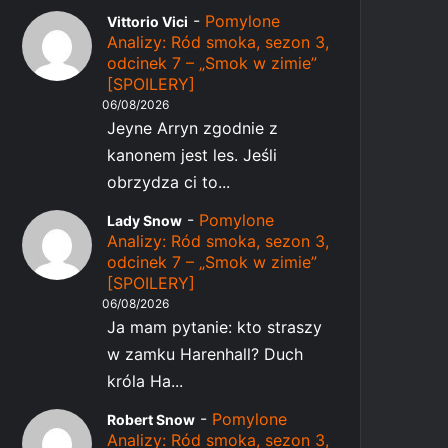
-
Pomylone
Vittorio Vici
Analizy: Ród smoka, sezon 3,
odcinek 7 – „Smok w zimie”
[SPOILERY]
06/08/2026
Jeyne Arryn zgodnie z
kanonem jest les. Jeśli
obrzydza ci to...
-
Pomylone
Lady Snow
Analizy: Ród smoka, sezon 3,
odcinek 7 – „Smok w zimie”
[SPOILERY]
06/08/2026
Ja mam pytanie: kto straszy
w zamku Harenhall? Duch
króla Ha...
-
Pomylone
Robert Snow
Analizy: Ród smoka, sezon 3,