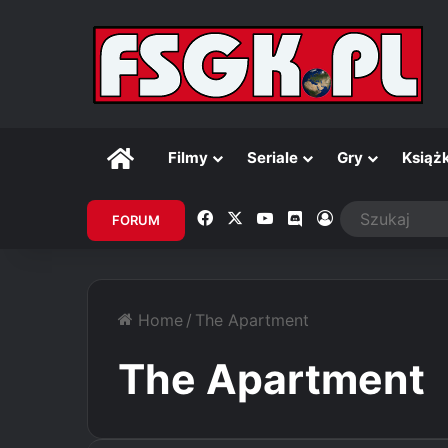
Główna
Filmy
Seriale
Gry
Książk
Facebook
X
YouTube
Discord
Zaloguj
FORUM
Home
/
The Apartment
The Apartment