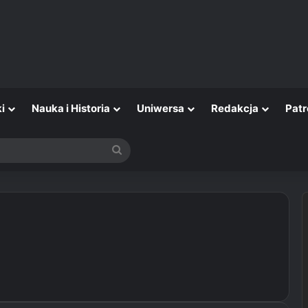
i
Nauka i Historia
Uniwersa
Redakcja
Patr
Szukaj