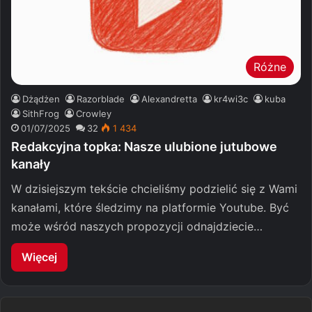
Różne
Dżądżen
Razorblade
Alexandretta
kr4wi3c
kuba
SithFrog
Crowley
01/07/2025
32
1 434
Redakcyjna topka: Nasze ulubione jutubowe
kanały
W dzisiejszym tekście chcieliśmy podzielić się z Wami
kanałami, które śledzimy na platformie Youtube. Być
może wśród naszych propozycji odnajdziecie…
Więcej