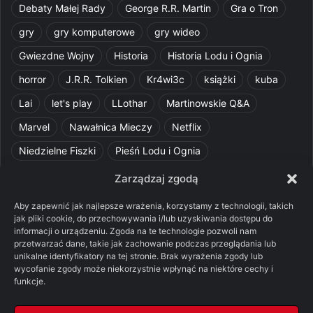
Debaty Małej Rady
George R.R. Martin
Gra o Tron
gry
gry komputerowe
gry wideo
Gwiezdne Wojny
Historia
Historia Lodu i Ognia
horror
J.R.R. Tolkien
Kr4wi3c
książki
kuba
Lai
let's play
LLothar
Martinowskie Q&A
Marvel
Nawałnica Mieczy
Netflix
Niedzielne Fiszki
Pieśń Lodu i Ognia
Pomylone Analizy
Pquelim
Pytania do maesterów
Zarządzaj zgodą
Pytania i odpowiedzi
Q&A
Razorblade
recenzja
Aby zapewnić jak najlepsze wrażenia, korzystamy z technologii, takich
jak pliki cookie, do przechowywania i/lub uzyskiwania dostępu do
recenzja książki
Ród Smoka
Silmarillion
SithFrog
informacji o urządzeniu. Zgoda na te technologie pozwoli nam
przetwarzać dane, takie jak zachowanie podczas przeglądania lub
Starcie Królów
Star Wars
Szalone Teorie
unikalne identyfikatory na tej stronie. Brak wyrażenia zgody lub
Tolkienowskie Q&A
Voo
Wieści z Cytadeli
wycofanie zgody może niekorzystnie wpłynąć na niektóre cechy i
funkcje.
Władca Pierścieni
X-Com 2
XCOM 2