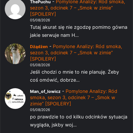
-
Pomylone Analizy: Ród smoka,
ThePuchu
sezon 3, odcinek 7 – „Smok w zimie”
[SPOILERY]
05/08/2026
Tutaj akurat się nie zgodzę pomimo gówna
jakie serwuje nam H...
-
Pomylone Analizy: Ród smoka,
Dżądżen
sezon 3, odcinek 7 – „Smok w zimie”
[SPOILERY]
05/08/2026
Jeśli chodzi o mnie to nie planuję. Żeby
coś omówić, dobrze...
-
Pomylone Analizy: Ród
Man_of_lowicz
smoka, sezon 3, odcinek 7 – „Smok w
zimie” [SPOILERY]
05/08/2026
po prawdzie to od kilku odcinków sytuacja
wygląda, jskby woj...