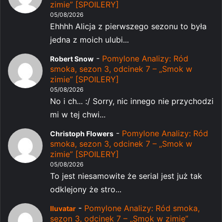
zimie” [SPOILERY]
05/08/2026
Ehhhh Alicja z pierwszego sezonu to była
jedna z moich ulubi...
-
Pomylone Analizy: Ród
Robert Snow
smoka, sezon 3, odcinek 7 – „Smok w
zimie” [SPOILERY]
05/08/2026
No i ch... :/ Sorry, nic innego nie przychodzi
mi w tej chwi...
-
Pomylone Analizy: Ród
Christoph Flowers
smoka, sezon 3, odcinek 7 – „Smok w
zimie” [SPOILERY]
05/08/2026
To jest niesamowite że serial jest już tak
odklejony że stro...
-
Pomylone Analizy: Ród smoka,
Iluvatar
sezon 3, odcinek 7 – „Smok w zimie”