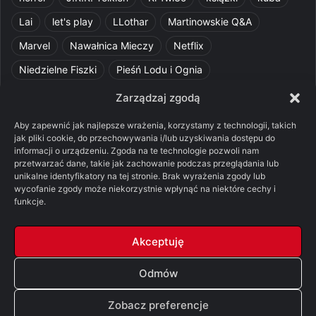
Lai
let's play
LLothar
Martinowskie Q&A
Marvel
Nawałnica Mieczy
Netflix
Niedzielne Fiszki
Pieśń Lodu i Ognia
Pomylone Analizy
Pquelim
Pytania do maesterów
Zarządzaj zgodą
Pytania i odpowiedzi
Q&A
Razorblade
recenzja
Aby zapewnić jak najlepsze wrażenia, korzystamy z technologii, takich
jak pliki cookie, do przechowywania i/lub uzyskiwania dostępu do
recenzja książki
Ród Smoka
Silmarillion
SithFrog
informacji o urządzeniu. Zgoda na te technologie pozwoli nam
przetwarzać dane, takie jak zachowanie podczas przeglądania lub
Starcie Królów
Star Wars
Szalone Teorie
unikalne identyfikatory na tej stronie. Brak wyrażenia zgody lub
Tolkienowskie Q&A
Voo
Wieści z Cytadeli
wycofanie zgody może niekorzystnie wpłynąć na niektóre cechy i
funkcje.
Władca Pierścieni
X-Com 2
XCOM 2
Akceptuję
Odmów
© Copyright 2026, All Rights Reserved |
FSGK.PL
Zobacz preferencje