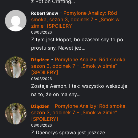
z Potion Crafting...
-
Pomylone Analizy: Ród
Robert Snow
smoka, sezon 3, odcinek 7 – „Smok w
zimie” [SPOILERY]
08/08/2026
Z tym jest kłopot, bo czasem sny to po
prostu sny. Nawet jeż...
-
Pomylone Analizy: Ród smoka,
Dżądżen
sezon 3, odcinek 7 – „Smok w zimie”
[SPOILERY]
08/08/2026
Zostaje Aemon. I tak: wszystko wskazuje
na to, że on ma sny...
-
Pomylone Analizy: Ród smoka,
Dżądżen
sezon 3, odcinek 7 – „Smok w zimie”
[SPOILERY]
08/08/2026
Z Daenerys sprawa jest jeszcze