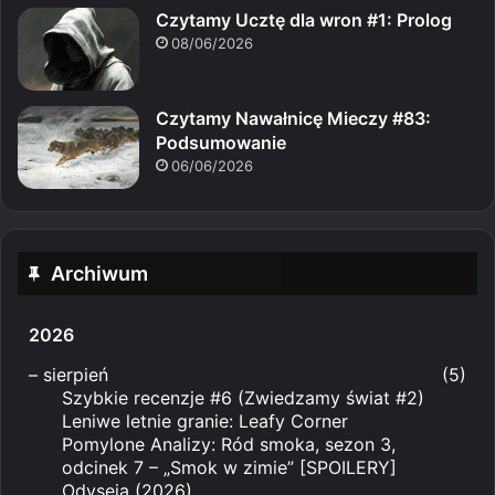
Czytamy Ucztę dla wron #1: Prolog
08/06/2026
Czytamy Nawałnicę Mieczy #83:
Podsumowanie
06/06/2026
Archiwum
2026
–
sierpień
(5)
Szybkie recenzje #6 (Zwiedzamy świat #2)
Leniwe letnie granie: Leafy Corner
Pomylone Analizy: Ród smoka, sezon 3,
odcinek 7 – „Smok w zimie” [SPOILERY]
Odyseja (2026)