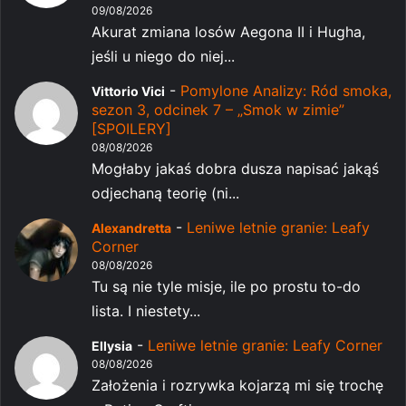
09/08/2026
Akurat zmiana losów Aegona II i Hugha,
jeśli u niego do niej...
-
Pomylone Analizy: Ród smoka,
Vittorio Vici
sezon 3, odcinek 7 – „Smok w zimie”
[SPOILERY]
08/08/2026
Mogłaby jakaś dobra dusza napisać jakąś
odjechaną teorię (ni...
-
Leniwe letnie granie: Leafy
Alexandretta
Corner
08/08/2026
Tu są nie tyle misje, ile po prostu to-do
lista. I niestety...
-
Leniwe letnie granie: Leafy Corner
Ellysia
08/08/2026
Założenia i rozrywka kojarzą mi się trochę