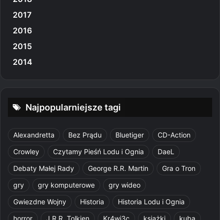
2017
2016
2015
2014
Najpopularniejsze tagi
Alexandretta
Bez Prądu
Bluetiger
CD-Action
Crowley
Czytamy Pieśń Lodu i Ognia
DaeL
Debaty Małej Rady
George R.R. Martin
Gra o Tron
gry
gry komputerowe
gry wideo
Gwiezdne Wojny
Historia
Historia Lodu i Ognia
horror
J.R.R. Tolkien
Kr4wi3c
książki
kuba