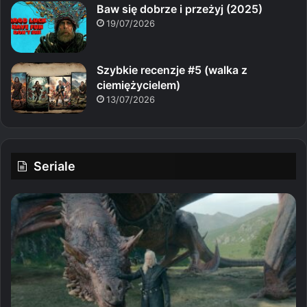
Baw się dobrze i przeżyj (2025)
19/07/2026
Szybkie recenzje #5 (walka z
ciemiężycielem)
13/07/2026
Seriale