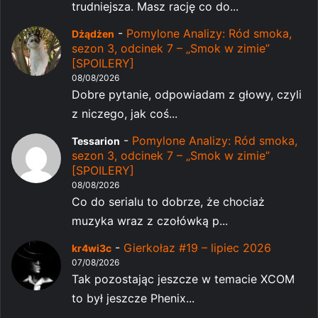
trudniejsza. Masz rację co do...
-
Pomylone Analizy: Ród smoka,
Dżądżen
sezon 3, odcinek 7 – „Smok w zimie”
[SPOILERY]
08/08/2026
Dobre pytanie, odpowiadam z głowy, czyli
z niczego, jak coś...
-
Pomylone Analizy: Ród smoka,
Tessarion
sezon 3, odcinek 7 – „Smok w zimie”
[SPOILERY]
08/08/2026
Co do serialu to dobrze, że chociaż
muzyka wraz z czołówką p...
-
Gierkołaz #19 – lipiec 2026
kr4wi3c
07/08/2026
Tak pozostając jeszcze w temacie XCOM
to był jeszcze Phenix...