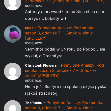
3, odcinek 7 – „Smok w zimie” [SPOILERY]
05/08/2026
Autorzy a przewodzi temu Nina chcą nam
obrzydzić kobiety w t...
-
Pomylone Analizy: Ród smoka,
kuba
sezon 3, odcinek 7 – „Smok w zimie”
[SPOILERY]
05/08/2026
Vermithor bodaj w 34 roku po Podboju się
wykluł, a Dreamfyre...
-
Pomylone Analizy: Ród
Christoph Flowers
smoka, sezon 3, odcinek 7 – „Smok w
zimie” [SPOILERY]
05/08/2026
Hmm jeśli Sunfyre ma spaloną część pyska
i jakoś stracił rog...
-
Pomylone Analizy: Ród smoka,
ThePuchu
sezon 3, odcinek 7 – „Smok w zimie”