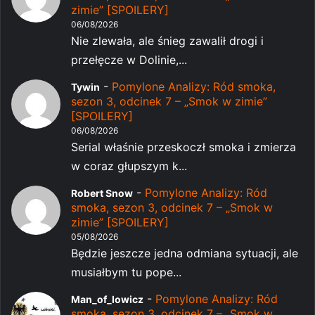
zimie” [SPOILERY]
06/08/2026
Nie zlewała, ale śnieg zawalił drogi i
przełęcze w Dolinie,...
-
Pomylone Analizy: Ród smoka,
Tywin
sezon 3, odcinek 7 – „Smok w zimie”
[SPOILERY]
06/08/2026
Serial właśnie przeskoczł smoka i zmierza
w coraz głupszym k...
-
Pomylone Analizy: Ród
Robert Snow
smoka, sezon 3, odcinek 7 – „Smok w
zimie” [SPOILERY]
05/08/2026
Będzie jeszcze jedna odmiana sytuacji, ale
musiałbym tu pope...
-
Pomylone Analizy: Ród
Man_of_lowicz
smoka, sezon 3, odcinek 7 – „Smok w