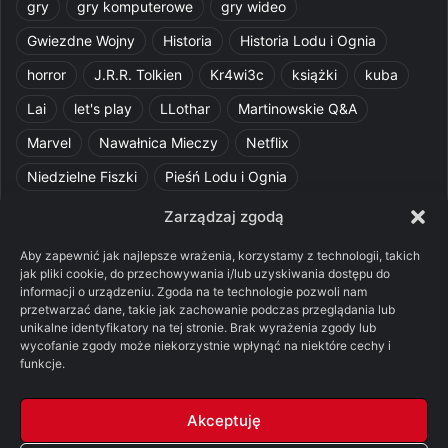
gry
gry komputerowe
gry wideo
Gwiezdne Wojny
Historia
Historia Lodu i Ognia
horror
J.R.R. Tolkien
Kr4wi3c
książki
kuba
Lai
let's play
LLothar
Martinowskie Q&A
Marvel
Nawałnica Mieczy
Netflix
Niedzielne Fiszki
Pieśń Lodu i Ognia
Pomylone Analizy
Pquelim
Pytania do maesterów
Zarządzaj zgodą
Pytania i odpowiedzi
Q&A
Razorblade
recenzja
Aby zapewnić jak najlepsze wrażenia, korzystamy z technologii, takich
jak pliki cookie, do przechowywania i/lub uzyskiwania dostępu do
recenzja książki
Ród Smoka
Silmarillion
SithFrog
informacji o urządzeniu. Zgoda na te technologie pozwoli nam
przetwarzać dane, takie jak zachowanie podczas przeglądania lub
Starcie Królów
Star Wars
Szalone Teorie
unikalne identyfikatory na tej stronie. Brak wyrażenia zgody lub
Tolkienowskie Q&A
Voo
Wieści z Cytadeli
wycofanie zgody może niekorzystnie wpłynąć na niektóre cechy i
funkcje.
Władca Pierścieni
X-Com 2
XCOM 2
Akceptuję