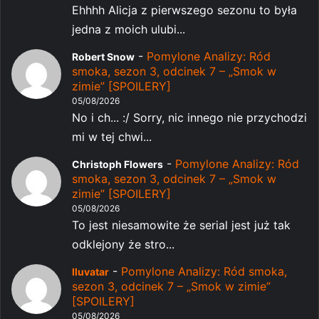
Ehhhh Alicja z pierwszego sezonu to była
jedna z moich ulubi...
-
Pomylone Analizy: Ród
Robert Snow
smoka, sezon 3, odcinek 7 – „Smok w
zimie” [SPOILERY]
05/08/2026
No i ch... :/ Sorry, nic innego nie przychodzi
mi w tej chwi...
-
Pomylone Analizy: Ród
Christoph Flowers
smoka, sezon 3, odcinek 7 – „Smok w
zimie” [SPOILERY]
05/08/2026
To jest niesamowite że serial jest już tak
odklejony że stro...
-
Pomylone Analizy: Ród smoka,
Iluvatar
sezon 3, odcinek 7 – „Smok w zimie”
[SPOILERY]
05/08/2026