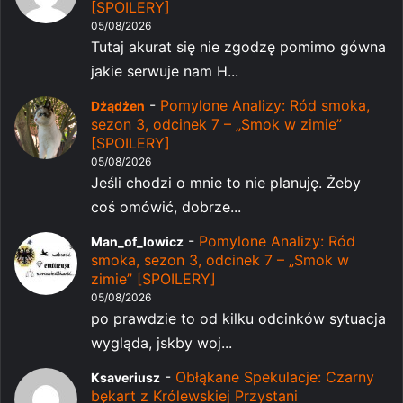
[SPOILERY]
05/08/2026
Tutaj akurat się nie zgodzę pomimo gówna
jakie serwuje nam H...
-
Pomylone Analizy: Ród smoka,
Dżądżen
sezon 3, odcinek 7 – „Smok w zimie”
[SPOILERY]
05/08/2026
Jeśli chodzi o mnie to nie planuję. Żeby
coś omówić, dobrze...
-
Pomylone Analizy: Ród
Man_of_lowicz
smoka, sezon 3, odcinek 7 – „Smok w
zimie” [SPOILERY]
05/08/2026
po prawdzie to od kilku odcinków sytuacja
wygląda, jskby woj...
-
Obłąkane Spekulacje: Czarny
Ksaveriusz
bękart z Królewskiej Przystani