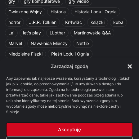
gry
gry komputerowe
gry wideo
Gwiezdne Wojny
Historia
Historia Lodu i Ognia
horror
J.R.R. Tolkien
Kr4wi3c
książki
kuba
Lai
let's play
LLothar
Martinowskie Q&A
Marvel
Nawałnica Mieczy
Netflix
Niedzielne Fiszki
Pieśń Lodu i Ognia
Pomylone Analizy
Pquelim
Pytania do maesterów
Zarządzaj zgodą
Pytania i odpowiedzi
Q&A
Razorblade
recenzja
Aby zapewnić jak najlepsze wrażenia, korzystamy z technologii, takich
jak pliki cookie, do przechowywania i/lub uzyskiwania dostępu do
recenzja książki
Ród Smoka
Silmarillion
SithFrog
informacji o urządzeniu. Zgoda na te technologie pozwoli nam
przetwarzać dane, takie jak zachowanie podczas przeglądania lub
Starcie Królów
Star Wars
Szalone Teorie
unikalne identyfikatory na tej stronie. Brak wyrażenia zgody lub
Tolkienowskie Q&A
Voo
Wieści z Cytadeli
wycofanie zgody może niekorzystnie wpłynąć na niektóre cechy i
funkcje.
Władca Pierścieni
X-Com 2
XCOM 2
Akceptuję