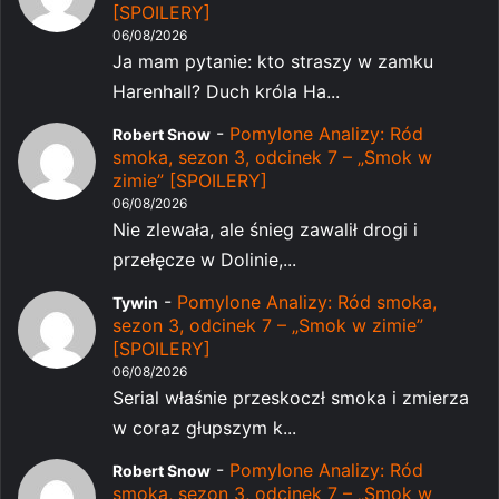
[SPOILERY]
06/08/2026
Ja mam pytanie: kto straszy w zamku
Harenhall? Duch króla Ha...
-
Pomylone Analizy: Ród
Robert Snow
smoka, sezon 3, odcinek 7 – „Smok w
zimie” [SPOILERY]
06/08/2026
Nie zlewała, ale śnieg zawalił drogi i
przełęcze w Dolinie,...
-
Pomylone Analizy: Ród smoka,
Tywin
sezon 3, odcinek 7 – „Smok w zimie”
[SPOILERY]
06/08/2026
Serial właśnie przeskoczł smoka i zmierza
w coraz głupszym k...
-
Pomylone Analizy: Ród
Robert Snow
smoka, sezon 3, odcinek 7 – „Smok w