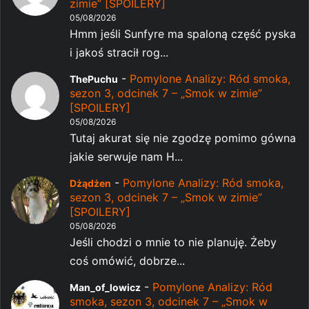
zimie” [SPOILERY]
05/08/2026
Hmm jeśli Sunfyre ma spaloną część pyska
i jakoś stracił rog...
-
Pomylone Analizy: Ród smoka,
ThePuchu
sezon 3, odcinek 7 – „Smok w zimie”
[SPOILERY]
05/08/2026
Tutaj akurat się nie zgodzę pomimo gówna
jakie serwuje nam H...
-
Pomylone Analizy: Ród smoka,
Dżądżen
sezon 3, odcinek 7 – „Smok w zimie”
[SPOILERY]
05/08/2026
Jeśli chodzi o mnie to nie planuję. Żeby
coś omówić, dobrze...
-
Pomylone Analizy: Ród
Man_of_lowicz
smoka, sezon 3, odcinek 7 – „Smok w