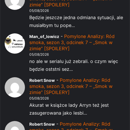
zimie” [SPOILERY]
05/08/2026
Będzie jeszcze jedna odmiana sytuacji, ale
musiałbym tu pope...
-
Pomylone Analizy: Ród
Man_of_lowicz
smoka, sezon 3, odcinek 7 – „Smok w
zimie” [SPOILERY]
05/08/2026
no ale w serialu już zebrali. o czym więc
będzie oststni sez...
-
Pomylone Analizy: Ród
Robert Snow
smoka, sezon 3, odcinek 7 – „Smok w
zimie” [SPOILERY]
05/08/2026
Akurat w książce lady Arryn też jest
zasugerowana jako lesbi...
-
Pomylone Analizy: Ród
Robert Snow