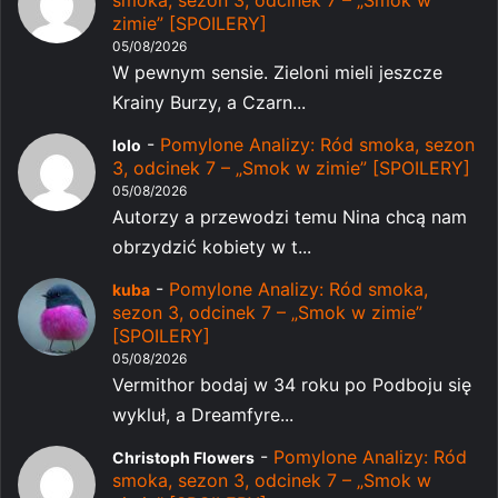
smoka, sezon 3, odcinek 7 – „Smok w
zimie” [SPOILERY]
05/08/2026
W pewnym sensie. Zieloni mieli jeszcze
Krainy Burzy, a Czarn...
-
Pomylone Analizy: Ród smoka, sezon
lolo
3, odcinek 7 – „Smok w zimie” [SPOILERY]
05/08/2026
Autorzy a przewodzi temu Nina chcą nam
obrzydzić kobiety w t...
-
Pomylone Analizy: Ród smoka,
kuba
sezon 3, odcinek 7 – „Smok w zimie”
[SPOILERY]
05/08/2026
Vermithor bodaj w 34 roku po Podboju się
wykluł, a Dreamfyre...
-
Pomylone Analizy: Ród
Christoph Flowers
smoka, sezon 3, odcinek 7 – „Smok w