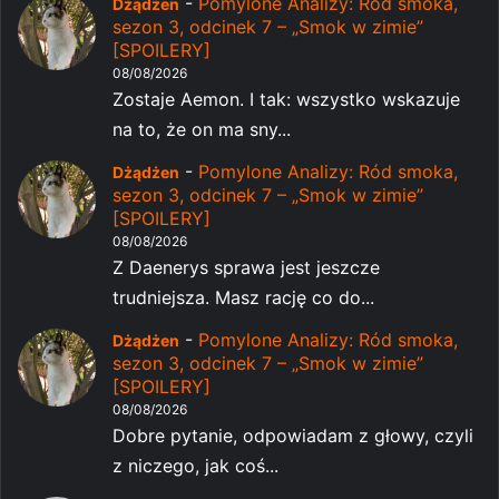
-
Pomylone Analizy: Ród smoka,
Dżądżen
sezon 3, odcinek 7 – „Smok w zimie”
[SPOILERY]
08/08/2026
Zostaje Aemon. I tak: wszystko wskazuje
na to, że on ma sny...
-
Pomylone Analizy: Ród smoka,
Dżądżen
sezon 3, odcinek 7 – „Smok w zimie”
[SPOILERY]
08/08/2026
Z Daenerys sprawa jest jeszcze
trudniejsza. Masz rację co do...
-
Pomylone Analizy: Ród smoka,
Dżądżen
sezon 3, odcinek 7 – „Smok w zimie”
[SPOILERY]
08/08/2026
Dobre pytanie, odpowiadam z głowy, czyli
z niczego, jak coś...