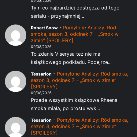
09/08/2026
Tym co najbardziej odstręcza od tego
serialu - przynajmniej...
-
Pomylone Analizy: Ród
Robert Snow
smoka, sezon 3, odcinek 7 – „Smok w
zimie” [SPOILERY]
09/08/2026
To zdanie Viserysa też nie ma
książkowego podkładu. Podejrze...
-
Pomylone Analizy: Ród smoka,
Tessarion
sezon 3, odcinek 7 – „Smok w zimie”
[SPOILERY]
09/08/2026
Przede wszystkim książkowa Rhaena
smoka miała, po prostu wyk...
-
Pomylone Analizy: Ród smoka,
Tessarion
sezon 3, odcinek 7 – „Smok w zimie”
[SPOILERY]