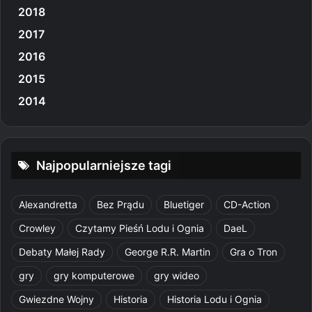
2018
2017
2016
2015
2014
Najpopularniejsze tagi
Alexandretta
Bez Prądu
Bluetiger
CD-Action
Crowley
Czytamy Pieśń Lodu i Ognia
DaeL
Debaty Małej Rady
George R.R. Martin
Gra o Tron
gry
gry komputerowe
gry wideo
Gwiezdne Wojny
Historia
Historia Lodu i Ognia