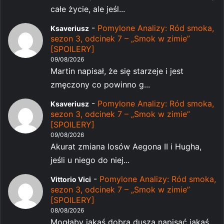
całe życie, ale jeśl...
-
Pomylone Analizy: Ród smoka,
Ksaveriusz
sezon 3, odcinek 7 – „Smok w zimie”
[SPOILERY]
09/08/2026
Martin napisał, że się starzeje i jest
zmęczony co powinno g...
-
Pomylone Analizy: Ród smoka,
Ksaveriusz
sezon 3, odcinek 7 – „Smok w zimie”
[SPOILERY]
09/08/2026
Akurat zmiana losów Aegona II i Hugha,
jeśli u niego do niej...
-
Pomylone Analizy: Ród smoka,
Vittorio Vici
sezon 3, odcinek 7 – „Smok w zimie”
[SPOILERY]
08/08/2026
Mogłaby jakaś dobra dusza napisać jakąś