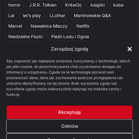
horror
J.R.R. Tolkien
Kr4wi3c
książki
kuba
Lai
let's play
LLothar
Martinowskie Q&A
Marvel
Nawałnica Mieczy
Netflix
Niedzielne Fiszki
Pieśń Lodu i Ognia
Pomylone Analizy
Pquelim
Pytania do maesterów
Zarządzaj zgodą
Pytania i odpowiedzi
Q&A
Razorblade
recenzja
Aby zapewnić jak najlepsze wrażenia, korzystamy z technologii, takich
jak pliki cookie, do przechowywania i/lub uzyskiwania dostępu do
recenzja książki
Ród Smoka
Silmarillion
SithFrog
informacji o urządzeniu. Zgoda na te technologie pozwoli nam
przetwarzać dane, takie jak zachowanie podczas przeglądania lub
Starcie Królów
Star Wars
Szalone Teorie
unikalne identyfikatory na tej stronie. Brak wyrażenia zgody lub
Tolkienowskie Q&A
Voo
Wieści z Cytadeli
wycofanie zgody może niekorzystnie wpłynąć na niektóre cechy i
funkcje.
Władca Pierścieni
X-Com 2
XCOM 2
Akceptuję
Odmów
© Copyright 2026, All Rights Reserved |
FSGK.PL