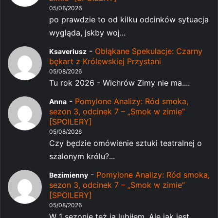
05/08/2026
po prawdzie to od kilku odcinków sytuacja
wygląda, jskby woj...
-
Obłąkane Spekulacje: Czarny
Ksaveriusz
bękart z Królewskiej Przystani
05/08/2026
Tu rok 2026 - Wichrów Zimy nie ma....
-
Pomylone Analizy: Ród smoka,
Anna
sezon 3, odcinek 7 – „Smok w zimie”
[SPOILERY]
05/08/2026
Czy będzie omówienie sztuki teatralnej o
szalonym królu?...
-
Pomylone Analizy: Ród smoka,
Bezimienny
sezon 3, odcinek 7 – „Smok w zimie”
[SPOILERY]
05/08/2026
W 1 sezonie też ją lubiłem. Ale jak jest