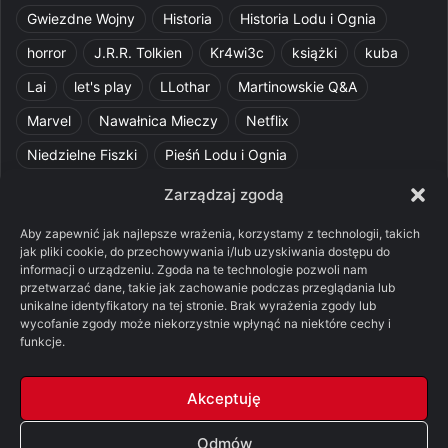
Gwiezdne Wojny
Historia
Historia Lodu i Ognia
horror
J.R.R. Tolkien
Kr4wi3c
książki
kuba
Lai
let's play
LLothar
Martinowskie Q&A
Marvel
Nawałnica Mieczy
Netflix
Niedzielne Fiszki
Pieśń Lodu i Ognia
Pomylone Analizy
Pquelim
Pytania do maesterów
Zarządzaj zgodą
Pytania i odpowiedzi
Q&A
Razorblade
recenzja
Aby zapewnić jak najlepsze wrażenia, korzystamy z technologii, takich
jak pliki cookie, do przechowywania i/lub uzyskiwania dostępu do
recenzja książki
Ród Smoka
Silmarillion
SithFrog
informacji o urządzeniu. Zgoda na te technologie pozwoli nam
przetwarzać dane, takie jak zachowanie podczas przeglądania lub
Starcie Królów
Star Wars
Szalone Teorie
unikalne identyfikatory na tej stronie. Brak wyrażenia zgody lub
Tolkienowskie Q&A
Voo
Wieści z Cytadeli
wycofanie zgody może niekorzystnie wpłynąć na niektóre cechy i
funkcje.
Władca Pierścieni
X-Com 2
XCOM 2
Akceptuję
Odmów