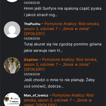
05/08/2026
Hmm jeśli Sunfyre ma spaloną część pyska
i jakoś stracił rog...
-
Pomylone Analizy: Ród smoka,
ThePuchu
sezon 3, odcinek 7 – „Smok w zimie”
[SPOILERY]
05/08/2026
Tutaj akurat się nie zgodzę pomimo gówna
jakie serwuje nam H...
-
Pomylone Analizy: Ród smoka,
Dżądżen
sezon 3, odcinek 7 – „Smok w zimie”
[SPOILERY]
05/08/2026
Jeśli chodzi o mnie to nie planuję. Żeby
coś omówić, dobrze...
-
Pomylone Analizy: Ród
Man_of_lowicz
smoka, sezon 3, odcinek 7 – „Smok w
zimie” [SPOILERY]