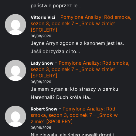
państwie poprzez le...
-
Pomylone Analizy: Ród smoka,
Vittorio Vici
sezon 3, odcinek 7 – „Smok w zimie”
[SPOILERY]
06/08/2026
Jeyne Arryn zgodnie z kanonem jest les.
Jeśli obrzydza ci to...
-
Pomylone Analizy: Ród smoka,
Lady Snow
sezon 3, odcinek 7 – „Smok w zimie”
[SPOILERY]
06/08/2026
Ja mam pytanie: kto straszy w zamku
Harenhall? Duch króla Ha...
-
Pomylone Analizy: Ród
Robert Snow
smoka, sezon 3, odcinek 7 – „Smok w
zimie” [SPOILERY]
06/08/2026
Nie zlewała, ale śnieg zawalił drogi i