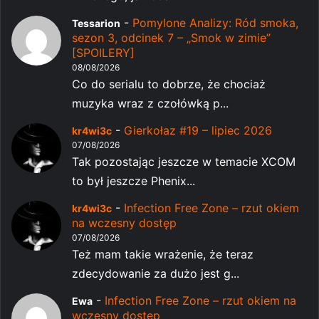
-
Pomylone Analizy: Ród smoka,
Tessarion
sezon 3, odcinek 7 – „Smok w zimie”
[SPOILERY]
08/08/2026
Co do serialu to dobrze, że chociaż
muzyka wraz z czołówką p...
-
Gierkołaz #19 – lipiec 2026
kr4wi3c
07/08/2026
Tak pozostając jeszcze w temacie XCOM
to był jeszcze Phenix...
-
Infection Free Zone – rzut okiem
kr4wi3c
na wczesny dostęp
07/08/2026
Też mam takie wrażenie, że teraz
zdecydowanie za dużo jest g...
-
Infection Free Zone – rzut okiem na
Ewa
wczesny dostęp