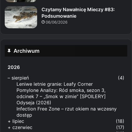
Czytamy Nawałnicę Mieczy #83:
Podsumowanie
06/06/2026
Archiwum
2026
–
sierpień
(4)
Leniwe letnie granie: Leafy Corner
Pomylone Analizy: Ród smoka, sezon 3,
odcinek 7 – „Smok w zimie” [SPOILERY]
Odyseja (2026)
Infection Free Zone – rzut okiem na wczesny
dostęp
+
lipiec
(18)
+
czerwiec
(17)