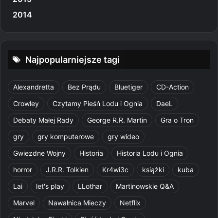
2014
Najpopularniejsze tagi
Alexandretta
Bez Prądu
Bluetiger
CD-Action
Crowley
Czytamy Pieśń Lodu i Ognia
DaeL
Debaty Małej Rady
George R.R. Martin
Gra o Tron
gry
gry komputerowe
gry wideo
Gwiezdne Wojny
Historia
Historia Lodu i Ognia
horror
J.R.R. Tolkien
Kr4wi3c
książki
kuba
Lai
let's play
LLothar
Martinowskie Q&A
Marvel
Nawałnica Mieczy
Netflix