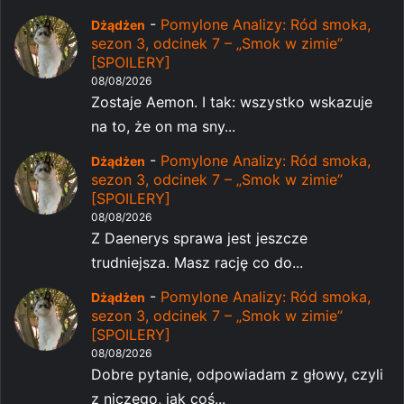
-
Pomylone Analizy: Ród smoka,
Dżądżen
sezon 3, odcinek 7 – „Smok w zimie”
[SPOILERY]
08/08/2026
Zostaje Aemon. I tak: wszystko wskazuje
na to, że on ma sny...
-
Pomylone Analizy: Ród smoka,
Dżądżen
sezon 3, odcinek 7 – „Smok w zimie”
[SPOILERY]
08/08/2026
Z Daenerys sprawa jest jeszcze
trudniejsza. Masz rację co do...
-
Pomylone Analizy: Ród smoka,
Dżądżen
sezon 3, odcinek 7 – „Smok w zimie”
[SPOILERY]
08/08/2026
Dobre pytanie, odpowiadam z głowy, czyli
z niczego, jak coś...