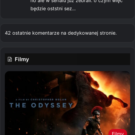
no ale w serialu już zebrali. o czym więc
będzie oststni sez...
42 ostatnie komentarze na dedykowanej stronie.
Filmy
Filmy