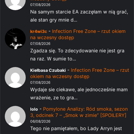
07/08/2026
Na samym starcie EA zaczęłam w nią grać,
ale stan gry mnie d...
-
Infection Free Zone – rzut okiem
kr4wi3c
na wczesny dostęp
07/08/2026
Zgadza się. To zdecydowanie nie jest gra
na raz. W sumie to...
-
Infection Free Zone – rzut
Kiełbasa Czubaki
okiem na wczesny dostęp
07/08/2026
Wydaje sie ciekawe, ale jednocześnie mam
wrażenie, ze to gra...
-
Pomylone Analizy: Ród smoka, sezon
lolo
3, odcinek 7 – „Smok w zimie” [SPOILERY]
06/08/2026
Tego nie pamiętałem, bo Lady Arryn jest