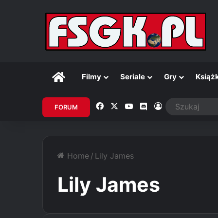
Główna
Filmy
Seriale
Gry
Książk
Facebook
X
YouTube
Discord
Zaloguj
FORUM
Home
/
Lily James
Lily James