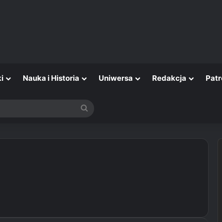
i
Nauka i Historia
Uniwersa
Redakcja
Patr
Szukaj