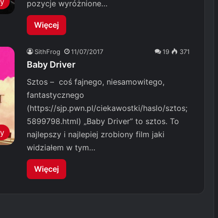
my
pozycje wyróżnione…
Więcej
SithFrog
11/07/2017
19
371
Baby Driver
Sztos – coś fajnego, niesamowitego,
fantastycznego
(https://sjp.pwn.pl/ciekawostki/haslo/sztos;
5899798.html) „Baby Driver” to sztos. To
my
najlepszy i najlepiej zrobiony film jaki
widziałem w tym…
Więcej