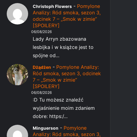
-
Pomylone
Christoph Flowers
Analizy: Ród smoka, sezon 3,
odcinek 7 – „Smok w zimie”
[SPOILERY]
06/08/2026
Lady Arryn zbazowana
lesbijka i w książce jest to
spójne od...
-
Pomylone Analizy:
Dżądżen
Ród smoka, sezon 3, odcinek
7 – „Smok w zimie”
[SPOILERY]
06/08/2026
:D Tu możesz znaleźć
wyjaśnienie moim zdaniem
dobre: https:/...
-
Pomylone
Minguerson
Analizy: Ród smoka, sezon 3,