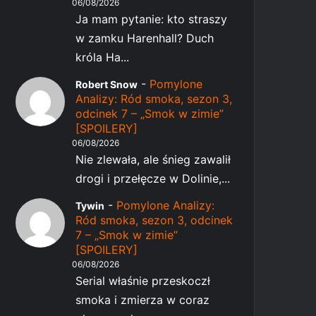
06/08/2026
Ja mam pytanie: kto straszy
w zamku Harenhall? Duch
króla Ha...
-
Pomylone
Robert Snow
Analizy: Ród smoka, sezon 3,
odcinek 7 – „Smok w zimie”
[SPOILERY]
06/08/2026
Nie zlewała, ale śnieg zawalił
drogi i przełęcze w Dolinie,...
-
Pomylone Analizy:
Tywin
Ród smoka, sezon 3, odcinek
7 – „Smok w zimie”
[SPOILERY]
06/08/2026
Serial właśnie przeskoczł
smoka i zmierza w coraz