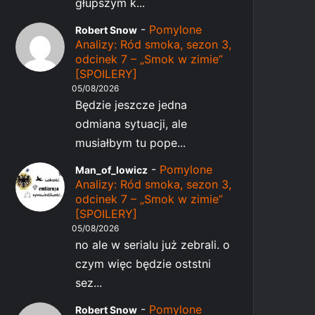
głupszym k...
-
Pomylone
Robert Snow
Analizy: Ród smoka, sezon 3,
odcinek 7 – „Smok w zimie”
[SPOILERY]
05/08/2026
Będzie jeszcze jedna
odmiana sytuacji, ale
musiałbym tu pope...
-
Pomylone
Man_of_lowicz
Analizy: Ród smoka, sezon 3,
odcinek 7 – „Smok w zimie”
[SPOILERY]
05/08/2026
no ale w serialu już zebrali. o
czym więc będzie oststni
sez...
-
Pomylone
Robert Snow