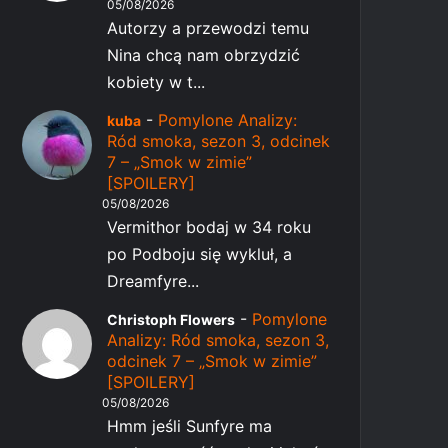
05/08/2026
Autorzy a przewodzi temu
Nina chcą nam obrzydzić
kobiety w t...
-
Pomylone Analizy:
kuba
Ród smoka, sezon 3, odcinek
7 – „Smok w zimie”
[SPOILERY]
05/08/2026
Vermithor bodaj w 34 roku
po Podboju się wykluł, a
Dreamfyre...
-
Pomylone
Christoph Flowers
Analizy: Ród smoka, sezon 3,
odcinek 7 – „Smok w zimie”
[SPOILERY]
05/08/2026
Hmm jeśli Sunfyre ma