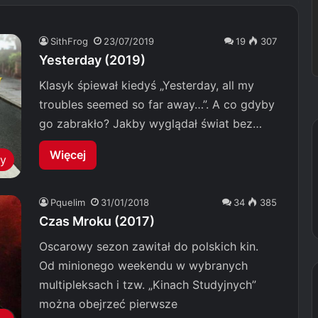
SithFrog
23/07/2019
19
307
Yesterday (2019)
Klasyk śpiewał kiedyś „Yesterday, all my
troubles seemed so far away…”. A co gdyby
go zabrakło? Jakby wyglądał świat bez…
Więcej
my
Pquelim
31/01/2018
34
385
Czas Mroku (2017)
Oscarowy sezon zawitał do polskich kin.
Od minionego weekendu w wybranych
multipleksach i tzw. „Kinach Studyjnych”
można obejrzeć pierwsze