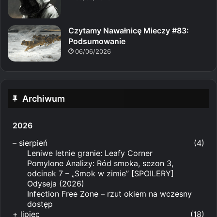
Czytamy Nawałnicę Mieczy #83:
Podsumowanie
06/06/2026
Archiwum
2026
–
sierpień
(4)
Leniwe letnie granie: Leafy Corner
Pomylone Analizy: Ród smoka, sezon 3,
odcinek 7 – „Smok w zimie” [SPOILERY]
Odyseja (2026)
Infection Free Zone – rzut okiem na wczesny
dostęp
+
lipiec
(18)