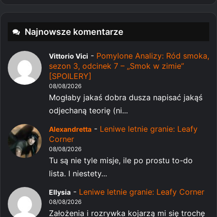
Najnowsze komentarze
-
Pomylone Analizy: Ród smoka,
Vittorio Vici
sezon 3, odcinek 7 – „Smok w zimie”
[SPOILERY]
08/08/2026
Mogłaby jakaś dobra dusza napisać jakąś
odjechaną teorię (ni...
-
Leniwe letnie granie: Leafy
Alexandretta
Corner
08/08/2026
Tu są nie tyle misje, ile po prostu to-do
lista. I niestety...
-
Leniwe letnie granie: Leafy Corner
Ellysia
08/08/2026
Założenia i rozrywka kojarzą mi się trochę