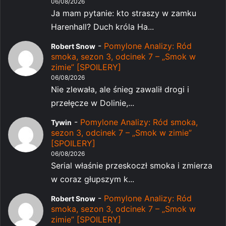
06/08/2026
Ja mam pytanie: kto straszy w zamku
Harenhall? Duch króla Ha...
-
Pomylone Analizy: Ród
Robert Snow
smoka, sezon 3, odcinek 7 – „Smok w
zimie” [SPOILERY]
06/08/2026
Nie zlewała, ale śnieg zawalił drogi i
przełęcze w Dolinie,...
-
Pomylone Analizy: Ród smoka,
Tywin
sezon 3, odcinek 7 – „Smok w zimie”
[SPOILERY]
06/08/2026
Serial właśnie przeskoczł smoka i zmierza
w coraz głupszym k...
-
Pomylone Analizy: Ród
Robert Snow
smoka, sezon 3, odcinek 7 – „Smok w
zimie” [SPOILERY]