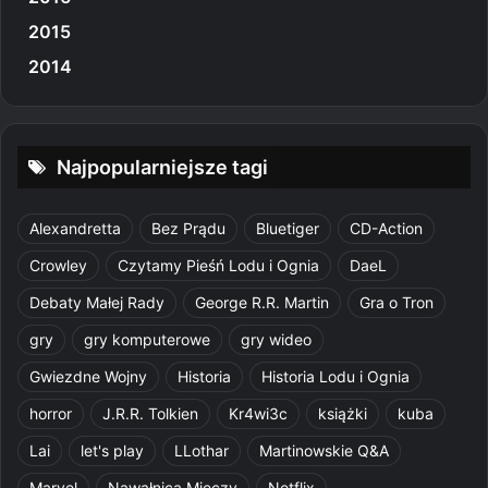
2015
2014
Najpopularniejsze tagi
Alexandretta
Bez Prądu
Bluetiger
CD-Action
Crowley
Czytamy Pieśń Lodu i Ognia
DaeL
Debaty Małej Rady
George R.R. Martin
Gra o Tron
gry
gry komputerowe
gry wideo
Gwiezdne Wojny
Historia
Historia Lodu i Ognia
horror
J.R.R. Tolkien
Kr4wi3c
książki
kuba
Lai
let's play
LLothar
Martinowskie Q&A
Marvel
Nawałnica Mieczy
Netflix