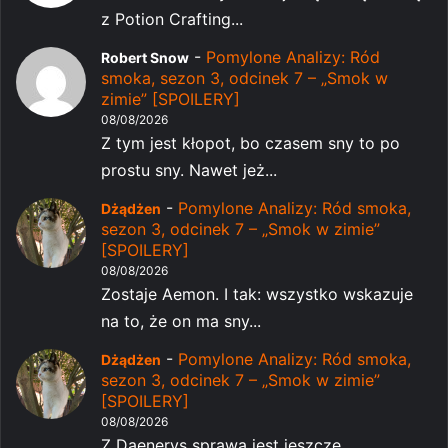
z Potion Crafting...
-
Pomylone Analizy: Ród
Robert Snow
smoka, sezon 3, odcinek 7 – „Smok w
zimie” [SPOILERY]
08/08/2026
Z tym jest kłopot, bo czasem sny to po
prostu sny. Nawet jeż...
-
Pomylone Analizy: Ród smoka,
Dżądżen
sezon 3, odcinek 7 – „Smok w zimie”
[SPOILERY]
08/08/2026
Zostaje Aemon. I tak: wszystko wskazuje
na to, że on ma sny...
-
Pomylone Analizy: Ród smoka,
Dżądżen
sezon 3, odcinek 7 – „Smok w zimie”
[SPOILERY]
08/08/2026
Z Daenerys sprawa jest jeszcze