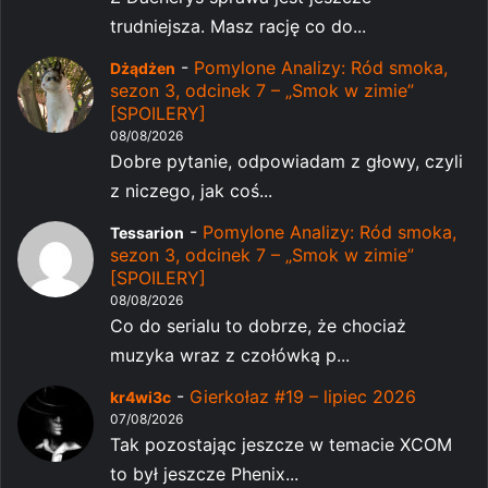
trudniejsza. Masz rację co do...
-
Pomylone Analizy: Ród smoka,
Dżądżen
sezon 3, odcinek 7 – „Smok w zimie”
[SPOILERY]
08/08/2026
Dobre pytanie, odpowiadam z głowy, czyli
z niczego, jak coś...
-
Pomylone Analizy: Ród smoka,
Tessarion
sezon 3, odcinek 7 – „Smok w zimie”
[SPOILERY]
08/08/2026
Co do serialu to dobrze, że chociaż
muzyka wraz z czołówką p...
-
Gierkołaz #19 – lipiec 2026
kr4wi3c
07/08/2026
Tak pozostając jeszcze w temacie XCOM
to był jeszcze Phenix...