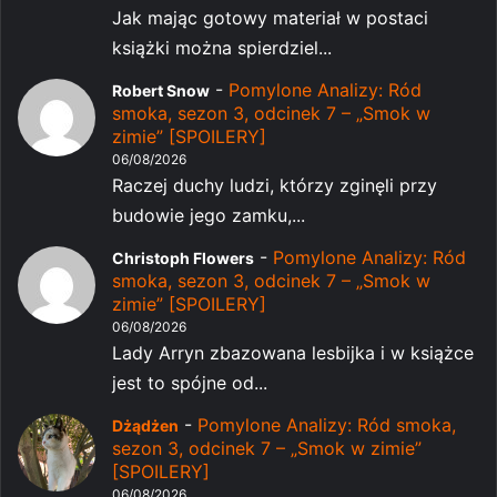
Jak mając gotowy materiał w postaci
książki można spierdziel...
-
Pomylone Analizy: Ród
Robert Snow
smoka, sezon 3, odcinek 7 – „Smok w
zimie” [SPOILERY]
06/08/2026
Raczej duchy ludzi, którzy zginęli przy
budowie jego zamku,...
-
Pomylone Analizy: Ród
Christoph Flowers
smoka, sezon 3, odcinek 7 – „Smok w
zimie” [SPOILERY]
06/08/2026
Lady Arryn zbazowana lesbijka i w książce
jest to spójne od...
-
Pomylone Analizy: Ród smoka,
Dżądżen
sezon 3, odcinek 7 – „Smok w zimie”
[SPOILERY]
06/08/2026