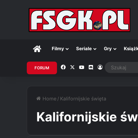
Główna
Filmy
Seriale
Gry
Książk
Facebook
X
YouTube
Discord
Zaloguj
FORUM
Home
/
Kalifornijskie święta
Kalifornijskie św