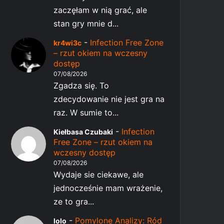
zaczęłam w nią grać, ale
stan gry mnie d...
-
Infection Free Zone
kr4wi3c
– rzut okiem na wczesny
dostęp
07/08/2026
Zgadza się. To
zdecydowanie nie jest gra na
raz. W sumie to...
-
Infection
Kiełbasa Czubaki
Free Zone – rzut okiem na
wczesny dostęp
07/08/2026
Wydaje sie ciekawe, ale
jednocześnie mam wrażenie,
ze to gra...
-
Pomylone Analizy: Ród
lolo