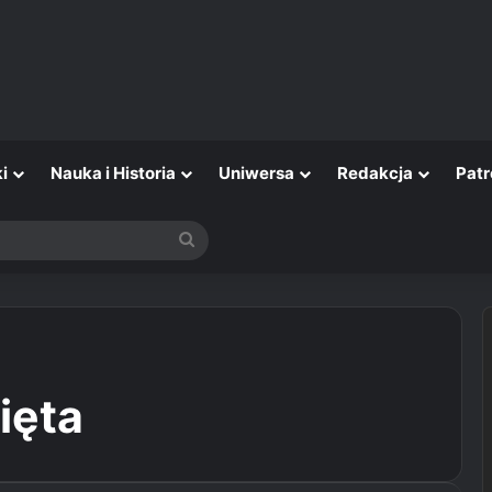
i
Nauka i Historia
Uniwersa
Redakcja
Patr
Szukaj
ięta