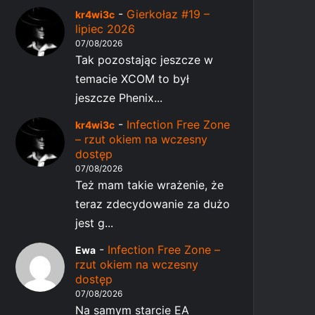
-
Gierkołaz #19 –
kr4wi3c
lipiec 2026
07/08/2026
Tak pozostając jeszcze w
temacie XCOM to był
jeszcze Phenix...
-
Infection Free Zone
kr4wi3c
– rzut okiem na wczesny
dostęp
07/08/2026
Też mam takie wrażenie, że
teraz zdecydowanie za dużo
jest g...
-
Infection Free Zone –
Ewa
rzut okiem na wczesny
dostęp
07/08/2026
Na samym starcie EA