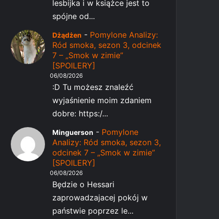
lesbijka i w książce jest to
spójne od...
-
Pomylone Analizy:
Dżądżen
Ród smoka, sezon 3, odcinek
7 – „Smok w zimie”
[SPOILERY]
06/08/2026
:D Tu możesz znaleźć
wyjaśnienie moim zdaniem
dobre: https:/...
-
Pomylone
Minguerson
Analizy: Ród smoka, sezon 3,
odcinek 7 – „Smok w zimie”
[SPOILERY]
06/08/2026
Będzie o Hessari
zaprowadzajacej pokój w
państwie poprzez le...