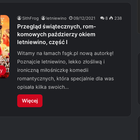
SithFrog
letniewino
09/12/2021
8
238
Przegląd świątecznych, rom-
komowych paździerzy okiem
letniewino, część I
Witamy na łamach fsgk.pl nową autorkę!
Poznajcie letniewino, lekko złośliwą i
ironiczną miłośniczkę komedii
my
romantycznych, która specjalnie dla was
opisała kilka swoich…
Więcej