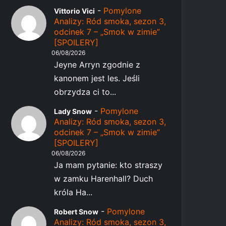
-
Pomylone
Vittorio Vici
Analizy: Ród smoka, sezon 3,
odcinek 7 – „Smok w zimie”
[SPOILERY]
06/08/2026
Jeyne Arryn zgodnie z
kanonem jest les. Jeśli
obrzydza ci to...
-
Pomylone
Lady Snow
Analizy: Ród smoka, sezon 3,
odcinek 7 – „Smok w zimie”
[SPOILERY]
06/08/2026
Ja mam pytanie: kto straszy
w zamku Harenhall? Duch
króla Ha...
-
Pomylone
Robert Snow
Analizy: Ród smoka, sezon 3,