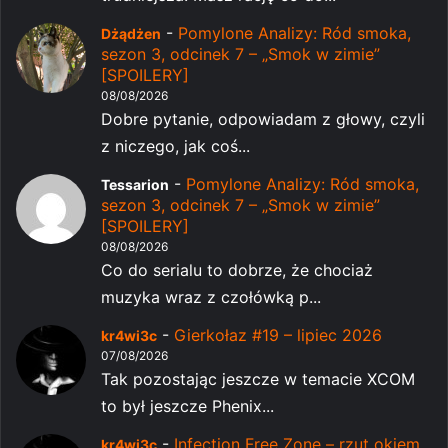
-
Pomylone Analizy: Ród smoka,
Dżądżen
sezon 3, odcinek 7 – „Smok w zimie”
[SPOILERY]
08/08/2026
Dobre pytanie, odpowiadam z głowy, czyli
z niczego, jak coś...
-
Pomylone Analizy: Ród smoka,
Tessarion
sezon 3, odcinek 7 – „Smok w zimie”
[SPOILERY]
08/08/2026
Co do serialu to dobrze, że chociaż
muzyka wraz z czołówką p...
-
Gierkołaz #19 – lipiec 2026
kr4wi3c
07/08/2026
Tak pozostając jeszcze w temacie XCOM
to był jeszcze Phenix...
-
Infection Free Zone – rzut okiem
kr4wi3c