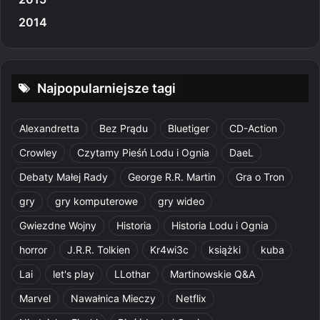
2014
Najpopularniejsze tagi
Alexandretta
Bez Prądu
Bluetiger
CD-Action
Crowley
Czytamy Pieśń Lodu i Ognia
DaeL
Debaty Małej Rady
George R.R. Martin
Gra o Tron
gry
gry komputerowe
gry wideo
Gwiezdne Wojny
Historia
Historia Lodu i Ognia
horror
J.R.R. Tolkien
Kr4wi3c
książki
kuba
Lai
let's play
LLothar
Martinowskie Q&A
Marvel
Nawałnica Mieczy
Netflix