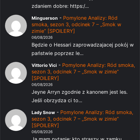
zdaniem dobre: https:/...
-
Pomylone Analizy: Ród
Minguerson
smoka, sezon 3, odcinek 7 – „Smok w
zimie” [SPOILERY]
06/08/2026
Będzie o Hessari zaprowadzajacej pokój w
państwie poprzez le...
-
Pomylone Analizy: Ród smoka,
Vittorio Vici
sezon 3, odcinek 7 – „Smok w zimie”
[SPOILERY]
06/08/2026
Jeyne Arryn zgodnie z kanonem jest les.
Jeśli obrzydza ci to...
-
Pomylone Analizy: Ród smoka,
Lady Snow
sezon 3, odcinek 7 – „Smok w zimie”
[SPOILERY]
06/08/2026
Ja mam pytanie: kto straszy w zamku