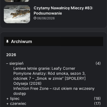
Czytamy Nawałnicę Mieczy #83:
Podsumowanie
06/06/2026
Archiwum
2026
–
sierpień
(4)
Leniwe letnie granie: Leafy Corner
Pomylone Analizy: Ród smoka, sezon 3,
odcinek 7 – „Smok w zimie” [SPOILERY]
Odyseja (2026)
Infection Free Zone – rzut okiem na wczesny
dostęp
+
lipiec
(18)
+
czerwiec
(17)