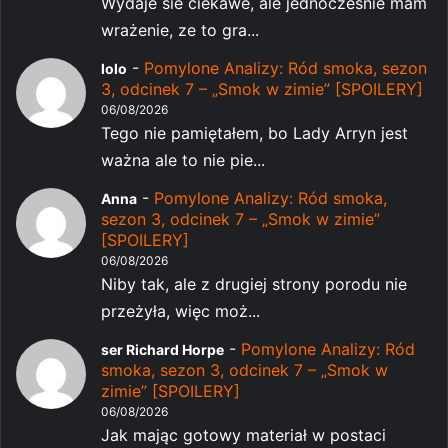
Wydaje sie ciekawe, ale jednocześnie mam
wrażenie, ze to gra...
-
Pomylone Analizy: Ród smoka, sezon
lolo
3, odcinek 7 – „Smok w zimie” [SPOILERY]
06/08/2026
Tego nie pamiętałem, bo Lady Arryn jest
ważna ale to nie pie...
-
Pomylone Analizy: Ród smoka,
Anna
sezon 3, odcinek 7 – „Smok w zimie”
[SPOILERY]
06/08/2026
Niby tak, ale z drugiej strony porodu nie
przeżyła, więc moż...
-
Pomylone Analizy: Ród
ser Richard Horpe
smoka, sezon 3, odcinek 7 – „Smok w
zimie” [SPOILERY]
06/08/2026
Jak mając gotowy materiał w postaci