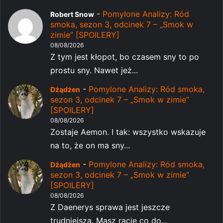
-
Pomylone Analizy: Ród
Robert Snow
smoka, sezon 3, odcinek 7 – „Smok w
zimie” [SPOILERY]
08/08/2026
Z tym jest kłopot, bo czasem sny to po
prostu sny. Nawet jeż...
-
Pomylone Analizy: Ród smoka,
Dżądżen
sezon 3, odcinek 7 – „Smok w zimie”
[SPOILERY]
08/08/2026
Zostaje Aemon. I tak: wszystko wskazuje
na to, że on ma sny...
-
Pomylone Analizy: Ród smoka,
Dżądżen
sezon 3, odcinek 7 – „Smok w zimie”
[SPOILERY]
08/08/2026
Z Daenerys sprawa jest jeszcze
trudniejsza. Masz rację co do...