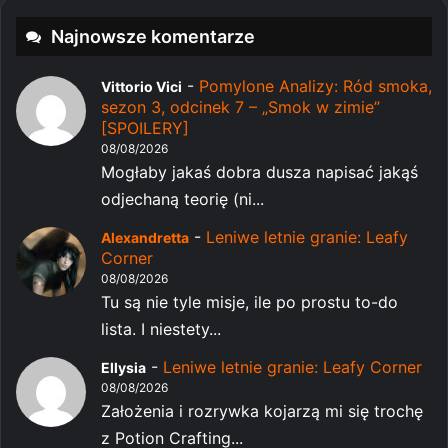
Najnowsze komentarze
-
Pomylone Analizy: Ród smoka,
Vittorio Vici
sezon 3, odcinek 7 – „Smok w zimie”
[SPOILERY]
08/08/2026
Mogłaby jakaś dobra dusza napisać jakąś
odjechaną teorię (ni...
-
Leniwe letnie granie: Leafy
Alexandretta
Corner
08/08/2026
Tu są nie tyle misje, ile po prostu to-do
lista. I niestety...
-
Leniwe letnie granie: Leafy Corner
Ellysia
08/08/2026
Założenia i rozrywka kojarzą mi się trochę
z Potion Crafting...