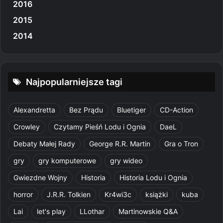
2016
2015
2014
Najpopularniejsze tagi
Alexandretta
Bez Prądu
Bluetiger
CD-Action
Crowley
Czytamy Pieśń Lodu i Ognia
DaeL
Debaty Małej Rady
George R.R. Martin
Gra o Tron
gry
gry komputerowe
gry wideo
Gwiezdne Wojny
Historia
Historia Lodu i Ognia
horror
J.R.R. Tolkien
Kr4wi3c
książki
kuba
Lai
let's play
LLothar
Martinowskie Q&A