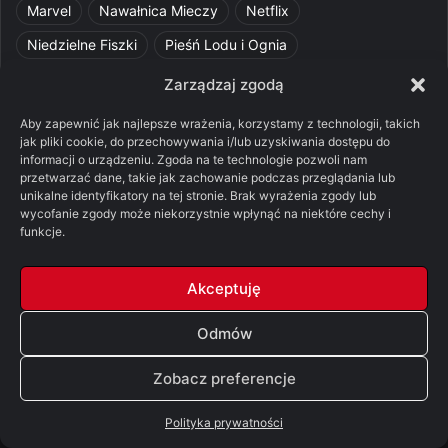
Marvel
Nawałnica Mieczy
Netflix
Niedzielne Fiszki
Pieśń Lodu i Ognia
Pomylone Analizy
Pquelim
Pytania do maesterów
Zarządzaj zgodą
Pytania i odpowiedzi
Q&A
Razorblade
recenzja
Aby zapewnić jak najlepsze wrażenia, korzystamy z technologii, takich
jak pliki cookie, do przechowywania i/lub uzyskiwania dostępu do
recenzja książki
Ród Smoka
Silmarillion
SithFrog
informacji o urządzeniu. Zgoda na te technologie pozwoli nam
przetwarzać dane, takie jak zachowanie podczas przeglądania lub
Starcie Królów
Star Wars
Szalone Teorie
unikalne identyfikatory na tej stronie. Brak wyrażenia zgody lub
wycofanie zgody może niekorzystnie wpłynąć na niektóre cechy i
Tolkienowskie Q&A
Voo
Wieści z Cytadeli
funkcje.
Władca Pierścieni
X-Com 2
XCOM 2
Akceptuję
Odmów
© Copyright 2026, All Rights Reserved |
FSGK.PL
Zobacz preferencje
Facebook
X
YouTube
Discord
Polityka prywatności