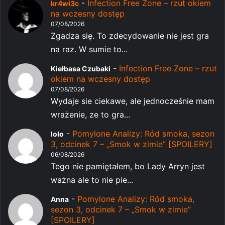
-
Infection Free Zone – rzut okiem
kr4wi3c
na wczesny dostęp
07/08/2026
Zgadza się. To zdecydowanie nie jest gra
na raz. W sumie to...
-
Infection Free Zone – rzut
Kiełbasa Czubaki
okiem na wczesny dostęp
07/08/2026
Wydaje sie ciekawe, ale jednocześnie mam
wrażenie, ze to gra...
-
Pomylone Analizy: Ród smoka, sezon
lolo
3, odcinek 7 – „Smok w zimie” [SPOILERY]
06/08/2026
Tego nie pamiętałem, bo Lady Arryn jest
ważna ale to nie pie...
-
Pomylone Analizy: Ród smoka,
Anna
sezon 3, odcinek 7 – „Smok w zimie”
[SPOILERY]