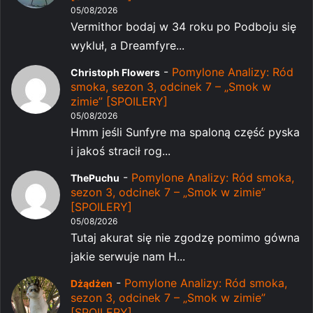
05/08/2026
Vermithor bodaj w 34 roku po Podboju się
wykluł, a Dreamfyre...
-
Pomylone Analizy: Ród
Christoph Flowers
smoka, sezon 3, odcinek 7 – „Smok w
zimie” [SPOILERY]
05/08/2026
Hmm jeśli Sunfyre ma spaloną część pyska
i jakoś stracił rog...
-
Pomylone Analizy: Ród smoka,
ThePuchu
sezon 3, odcinek 7 – „Smok w zimie”
[SPOILERY]
05/08/2026
Tutaj akurat się nie zgodzę pomimo gówna
jakie serwuje nam H...
-
Pomylone Analizy: Ród smoka,
Dżądżen
sezon 3, odcinek 7 – „Smok w zimie”
[SPOILERY]