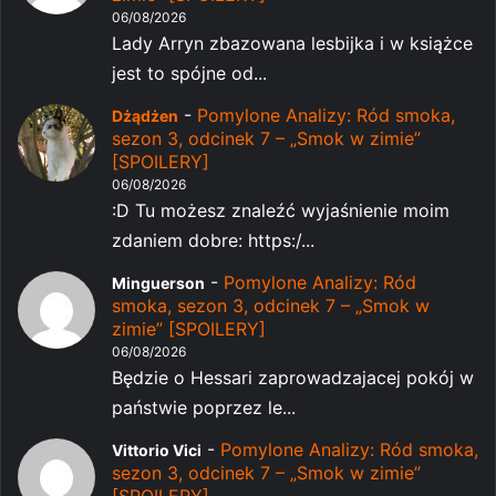
06/08/2026
Lady Arryn zbazowana lesbijka i w książce
jest to spójne od...
-
Pomylone Analizy: Ród smoka,
Dżądżen
sezon 3, odcinek 7 – „Smok w zimie”
[SPOILERY]
06/08/2026
:D Tu możesz znaleźć wyjaśnienie moim
zdaniem dobre: https:/...
-
Pomylone Analizy: Ród
Minguerson
smoka, sezon 3, odcinek 7 – „Smok w
zimie” [SPOILERY]
06/08/2026
Będzie o Hessari zaprowadzajacej pokój w
państwie poprzez le...
-
Pomylone Analizy: Ród smoka,
Vittorio Vici
sezon 3, odcinek 7 – „Smok w zimie”
[SPOILERY]