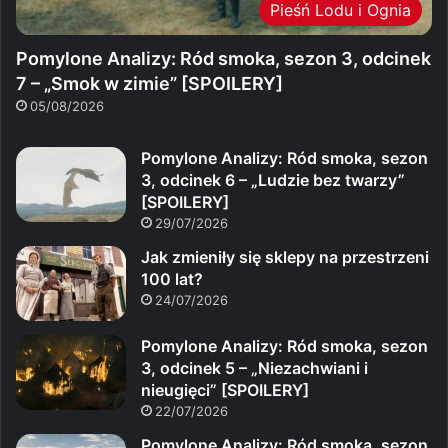
Pieśń Lodu i Ognia
Pomylone Analizy: Ród smoka, sezon 3, odcinek
7 – „Smok w zimie” [SPOILERY]
05/08/2026
Pomylone Analizy: Ród smoka, sezon
3, odcinek 6 – „Ludzie bez twarzy”
[SPOILERY]
29/07/2026
Jak zmieniły się sklepy na przestrzeni
100 lat?
24/07/2026
Pomylone Analizy: Ród smoka, sezon
3, odcinek 5 – „Niezachwiani i
nieugięci” [SPOILERY]
22/07/2026
Pomylone Analizy: Ród smoka, sezon