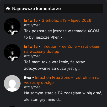
Najnowsze komentarze
-
Gierkołaz #19 – lipiec 2026
kr4wi3c
07/08/2026
Tak pozostając jeszcze w temacie XCOM
to był jeszcze Phenix...
-
Infection Free Zone – rzut okiem
kr4wi3c
na wczesny dostęp
07/08/2026
Też mam takie wrażenie, że teraz
zdecydowanie za dużo jest g...
-
Infection Free Zone – rzut okiem na
Ewa
wczesny dostęp
07/08/2026
Na samym starcie EA zaczęłam w nią grać,
ale stan gry mnie d...