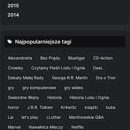
2015
2014
Najpopularniejsze tagi
Alexandretta
Bez Prądu
Bluetiger
CD-Action
Crowley
Czytamy Pieśń Lodu i Ognia
DaeL
Debaty Małej Rady
George R.R. Martin
Gra o Tron
gry
gry komputerowe
gry wideo
Gwiezdne Wojny
Historia
Historia Lodu i Ognia
horror
J.R.R. Tolkien
Kr4wi3c
książki
kuba
Lai
let's play
LLothar
Martinowskie Q&A
Marvel
Nawałnica Mieczy
Netflix