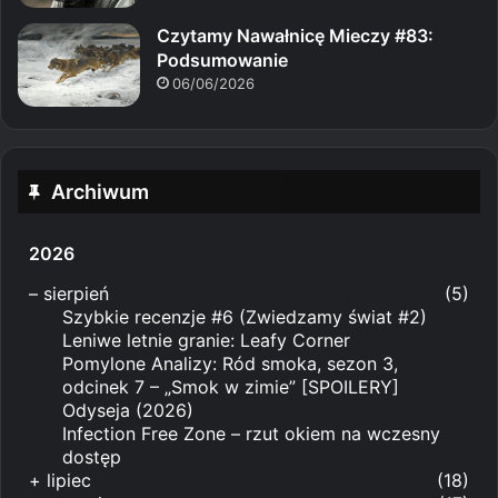
Czytamy Nawałnicę Mieczy #83:
Podsumowanie
06/06/2026
Archiwum
2026
–
sierpień
(5)
Szybkie recenzje #6 (Zwiedzamy świat #2)
Leniwe letnie granie: Leafy Corner
Pomylone Analizy: Ród smoka, sezon 3,
odcinek 7 – „Smok w zimie” [SPOILERY]
Odyseja (2026)
Infection Free Zone – rzut okiem na wczesny
dostęp
+
lipiec
(18)