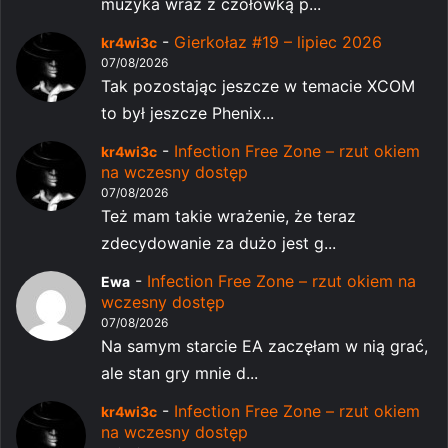
muzyka wraz z czołówką p...
-
Gierkołaz #19 – lipiec 2026
kr4wi3c
07/08/2026
Tak pozostając jeszcze w temacie XCOM
to był jeszcze Phenix...
-
Infection Free Zone – rzut okiem
kr4wi3c
na wczesny dostęp
07/08/2026
Też mam takie wrażenie, że teraz
zdecydowanie za dużo jest g...
-
Infection Free Zone – rzut okiem na
Ewa
wczesny dostęp
07/08/2026
Na samym starcie EA zaczęłam w nią grać,
ale stan gry mnie d...
-
Infection Free Zone – rzut okiem
kr4wi3c
na wczesny dostęp