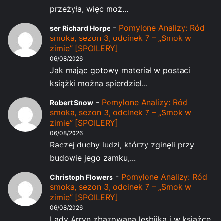
przeżyła, więc moż...
-
Pomylone Analizy: Ród
ser Richard Horpe
smoka, sezon 3, odcinek 7 – „Smok w
zimie” [SPOILERY]
06/08/2026
Jak mając gotowy materiał w postaci
książki można spierdziel...
-
Pomylone Analizy: Ród
Robert Snow
smoka, sezon 3, odcinek 7 – „Smok w
zimie” [SPOILERY]
06/08/2026
Raczej duchy ludzi, którzy zginęli przy
budowie jego zamku,...
-
Pomylone Analizy: Ród
Christoph Flowers
smoka, sezon 3, odcinek 7 – „Smok w
zimie” [SPOILERY]
06/08/2026
Lady Arryn zbazowana lesbijka i w książce