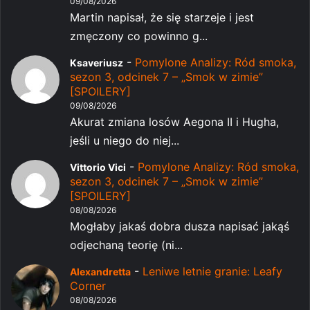
09/08/2026
Martin napisał, że się starzeje i jest
zmęczony co powinno g...
-
Pomylone Analizy: Ród smoka,
Ksaveriusz
sezon 3, odcinek 7 – „Smok w zimie”
[SPOILERY]
09/08/2026
Akurat zmiana losów Aegona II i Hugha,
jeśli u niego do niej...
-
Pomylone Analizy: Ród smoka,
Vittorio Vici
sezon 3, odcinek 7 – „Smok w zimie”
[SPOILERY]
08/08/2026
Mogłaby jakaś dobra dusza napisać jakąś
odjechaną teorię (ni...
-
Leniwe letnie granie: Leafy
Alexandretta
Corner
08/08/2026