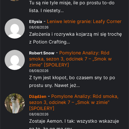
Tu są nie tyle misje, ile po prostu to-do
lista. I niestety...
-
Leniwe letnie granie: Leafy Corner
Ellysia
08/08/2026
Założenia i rozrywka kojarzą mi się trochę
z Potion Crafting...
-
Pomylone Analizy: Ród
Robert Snow
smoka, sezon 3, odcinek 7 – „Smok w
zimie” [SPOILERY]
08/08/2026
Z tym jest kłopot, bo czasem sny to po
prostu sny. Nawet jeż...
-
Pomylone Analizy: Ród smoka,
Dżądżen
sezon 3, odcinek 7 – „Smok w zimie”
[SPOILERY]
08/08/2026
Zostaje Aemon. I tak: wszystko wskazuje
na to, że on ma sny...