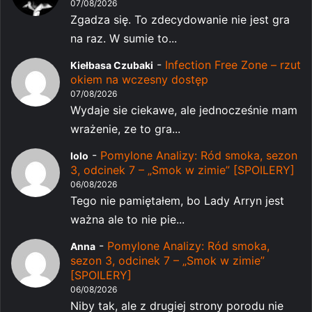
07/08/2026
Zgadza się. To zdecydowanie nie jest gra
na raz. W sumie to...
-
Infection Free Zone – rzut
Kiełbasa Czubaki
okiem na wczesny dostęp
07/08/2026
Wydaje sie ciekawe, ale jednocześnie mam
wrażenie, ze to gra...
-
Pomylone Analizy: Ród smoka, sezon
lolo
3, odcinek 7 – „Smok w zimie” [SPOILERY]
06/08/2026
Tego nie pamiętałem, bo Lady Arryn jest
ważna ale to nie pie...
-
Pomylone Analizy: Ród smoka,
Anna
sezon 3, odcinek 7 – „Smok w zimie”
[SPOILERY]
06/08/2026
Niby tak, ale z drugiej strony porodu nie