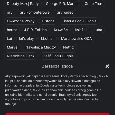
Debaty Małej Rady
George R.R. Martin
Gra o Tron
gry
gry komputerowe
gry wideo
Gwiezdne Wojny
Historia
Historia Lodu i Ognia
horror
J.R.R. Tolkien
Kr4wi3c
książki
kuba
Lai
let's play
LLothar
Martinowskie Q&A
Marvel
Nawałnica Mieczy
Netflix
Niedzielne Fiszki
Pieśń Lodu i Ognia
Pomylone Analizy
Pquelim
Pytania do maesterów
Zarządzaj zgodą
Pytania i odpowiedzi
Q&A
Razorblade
recenzja
Aby zapewnić jak najlepsze wrażenia, korzystamy z technologii, takich
jak pliki cookie, do przechowywania i/lub uzyskiwania dostępu do
recenzja książki
Ród Smoka
Silmarillion
SithFrog
informacji o urządzeniu. Zgoda na te technologie pozwoli nam
przetwarzać dane, takie jak zachowanie podczas przeglądania lub
Starcie Królów
Star Wars
Szalone Teorie
unikalne identyfikatory na tej stronie. Brak wyrażenia zgody lub
Tolkienowskie Q&A
Voo
Wieści z Cytadeli
wycofanie zgody może niekorzystnie wpłynąć na niektóre cechy i
funkcje.
Władca Pierścieni
X-Com 2
XCOM 2