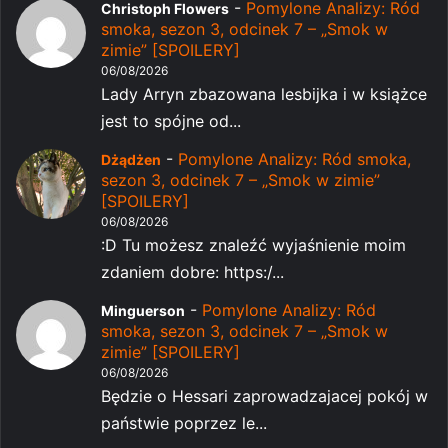
-
Pomylone Analizy: Ród
Christoph Flowers
smoka, sezon 3, odcinek 7 – „Smok w
zimie” [SPOILERY]
06/08/2026
Lady Arryn zbazowana lesbijka i w książce
jest to spójne od...
-
Pomylone Analizy: Ród smoka,
Dżądżen
sezon 3, odcinek 7 – „Smok w zimie”
[SPOILERY]
06/08/2026
:D Tu możesz znaleźć wyjaśnienie moim
zdaniem dobre: https:/...
-
Pomylone Analizy: Ród
Minguerson
smoka, sezon 3, odcinek 7 – „Smok w
zimie” [SPOILERY]
06/08/2026
Będzie o Hessari zaprowadzajacej pokój w
państwie poprzez le...