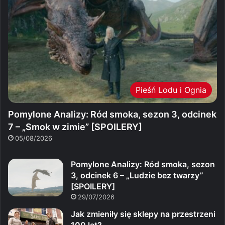
Pieśń Lodu i Ognia
Pomylone Analizy: Ród smoka, sezon 3, odcinek
7 – „Smok w zimie” [SPOILERY]
05/08/2026
Pomylone Analizy: Ród smoka, sezon
3, odcinek 6 – „Ludzie bez twarzy”
[SPOILERY]
29/07/2026
Jak zmieniły się sklepy na przestrzeni
100 lat?