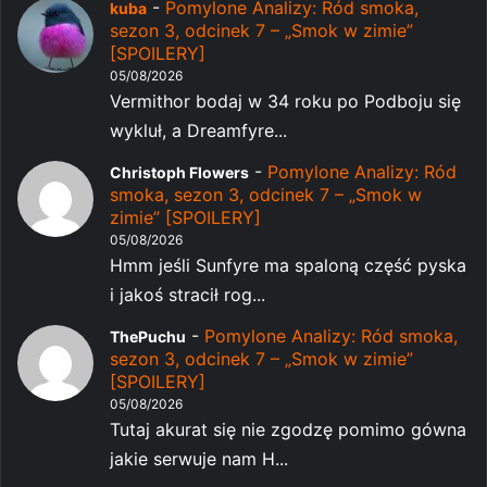
-
Pomylone Analizy: Ród smoka,
kuba
sezon 3, odcinek 7 – „Smok w zimie”
[SPOILERY]
05/08/2026
Vermithor bodaj w 34 roku po Podboju się
wykluł, a Dreamfyre...
-
Pomylone Analizy: Ród
Christoph Flowers
smoka, sezon 3, odcinek 7 – „Smok w
zimie” [SPOILERY]
05/08/2026
Hmm jeśli Sunfyre ma spaloną część pyska
i jakoś stracił rog...
-
Pomylone Analizy: Ród smoka,
ThePuchu
sezon 3, odcinek 7 – „Smok w zimie”
[SPOILERY]
05/08/2026
Tutaj akurat się nie zgodzę pomimo gówna
jakie serwuje nam H...