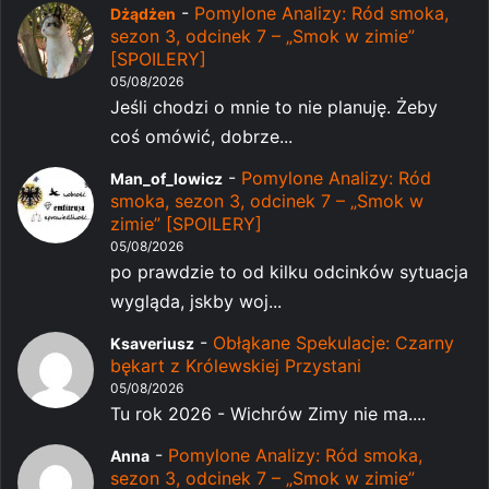
-
Pomylone Analizy: Ród smoka,
Dżądżen
sezon 3, odcinek 7 – „Smok w zimie”
[SPOILERY]
05/08/2026
Jeśli chodzi o mnie to nie planuję. Żeby
coś omówić, dobrze...
-
Pomylone Analizy: Ród
Man_of_lowicz
smoka, sezon 3, odcinek 7 – „Smok w
zimie” [SPOILERY]
05/08/2026
po prawdzie to od kilku odcinków sytuacja
wygląda, jskby woj...
-
Obłąkane Spekulacje: Czarny
Ksaveriusz
bękart z Królewskiej Przystani
05/08/2026
Tu rok 2026 - Wichrów Zimy nie ma....
-
Pomylone Analizy: Ród smoka,
Anna
sezon 3, odcinek 7 – „Smok w zimie”