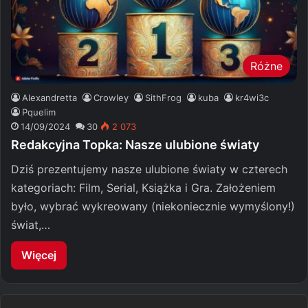
Różne
Alexandretta
Crowley
SithFrog
kuba
kr4wi3c
Pquelim
14/09/2024
30
2 073
Redakcyjna Topka: Nasze ulubione światy
Dziś prezentujemy nasze ulubione światy w czterech
kategoriach: Film, Serial, Książka i Gra. Założeniem
było, wybrać wykreowany (niekoniecznie wymyślony!)
świat,…
Więcej