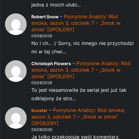
jedna z moich ulubi...
-
Pomylone Analizy: Ród
Robert Snow
smoka, sezon 3, odcinek 7 – „Smok w
zimie” [SPOILERY]
05/08/2026
No i ch... :/ Sorry, nic innego nie przychodzi
mi w tej chwi...
-
Pomylone Analizy: Ród
Christoph Flowers
smoka, sezon 3, odcinek 7 – „Smok w
zimie” [SPOILERY]
05/08/2026
To jest niesamowite że serial jest już tak
odklejony że stro...
-
Pomylone Analizy: Ród smoka,
Iluvatar
sezon 3, odcinek 7 – „Smok w zimie”
[SPOILERY]
05/08/2026
Ja tylko przekopiuje swój komentarz.