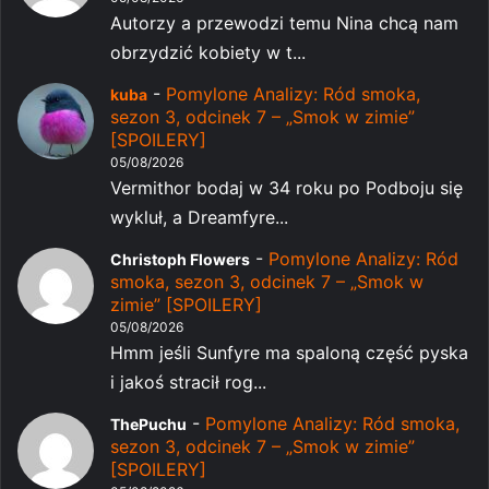
Autorzy a przewodzi temu Nina chcą nam
obrzydzić kobiety w t...
-
Pomylone Analizy: Ród smoka,
kuba
sezon 3, odcinek 7 – „Smok w zimie”
[SPOILERY]
05/08/2026
Vermithor bodaj w 34 roku po Podboju się
wykluł, a Dreamfyre...
-
Pomylone Analizy: Ród
Christoph Flowers
smoka, sezon 3, odcinek 7 – „Smok w
zimie” [SPOILERY]
05/08/2026
Hmm jeśli Sunfyre ma spaloną część pyska
i jakoś stracił rog...
-
Pomylone Analizy: Ród smoka,
ThePuchu
sezon 3, odcinek 7 – „Smok w zimie”
[SPOILERY]