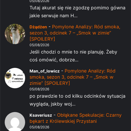
05/08/2026
Tutaj akurat się nie zgodzę pomimo gówna
jakie serwuje nam H...
-
Pomylone Analizy: Ród smoka,
Dżądżen
sezon 3, odcinek 7 – „Smok w zimie”
[SPOILERY]
05/08/2026
Jeśli chodzi o mnie to nie planuję. Żeby
coś omówić, dobrze...
-
Pomylone Analizy: Ród
Man_of_lowicz
smoka, sezon 3, odcinek 7 – „Smok w
zimie” [SPOILERY]
05/08/2026
po prawdzie to od kilku odcinków sytuacja
wygląda, jskby woj...
-
Obłąkane Spekulacje: Czarny
Ksaveriusz
bękart z Królewskiej Przystani
05/08/2026