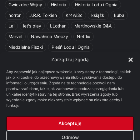
Gwiezdne Wojny
Historia
Historia Lodu i Ognia
horror
J.R.R. Tolkien
Kr4wi3c
książki
kuba
Lai
let's play
LLothar
Martinowskie Q&A
Marvel
Nawałnica Mieczy
Netflix
Niedzielne Fiszki
Pieśń Lodu i Ognia
Pomylone Analizy
Pquelim
Pytania do maesterów
Zarządzaj zgodą
Pytania i odpowiedzi
Q&A
Razorblade
recenzja
Aby zapewnić jak najlepsze wrażenia, korzystamy z technologii, takich
jak pliki cookie, do przechowywania i/lub uzyskiwania dostępu do
recenzja książki
Ród Smoka
Silmarillion
SithFrog
informacji o urządzeniu. Zgoda na te technologie pozwoli nam
przetwarzać dane, takie jak zachowanie podczas przeglądania lub
Starcie Królów
Star Wars
Szalone Teorie
unikalne identyfikatory na tej stronie. Brak wyrażenia zgody lub
Tolkienowskie Q&A
Voo
Wieści z Cytadeli
wycofanie zgody może niekorzystnie wpłynąć na niektóre cechy i
funkcje.
Władca Pierścieni
X-Com 2
XCOM 2
Akceptuję
Odmów