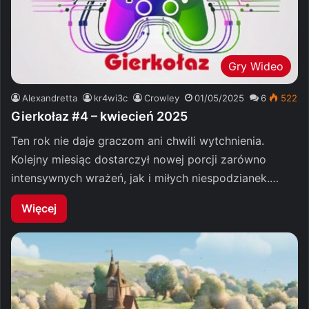
Gry Wideo
Alexandretta
kr4wi3c
Crowley
01/05/2025
6
522
Gierkołaz #4 – kwiecień 2025
Ten rok nie daje graczom ani chwili wytchnienia.
Kolejny miesiąc dostarczył nowej porcji zarówno
intensywnych wrażeń, jak i miłych niespodzianek.…
Więcej