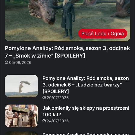
Pieśń Lodu i Ognia
Pomylone Analizy: Ród smoka, sezon 3, odcinek
7 – „Smok w zimie” [SPOILERY]
05/08/2026
Pomylone Analizy: Ród smoka, sezon
3, odcinek 6 – „Ludzie bez twarzy”
[SPOILERY]
29/07/2026
Jak zmieniły się sklepy na przestrzeni
100 lat?
24/07/2026
Pomylone Analizy: Ród smoka, sezon