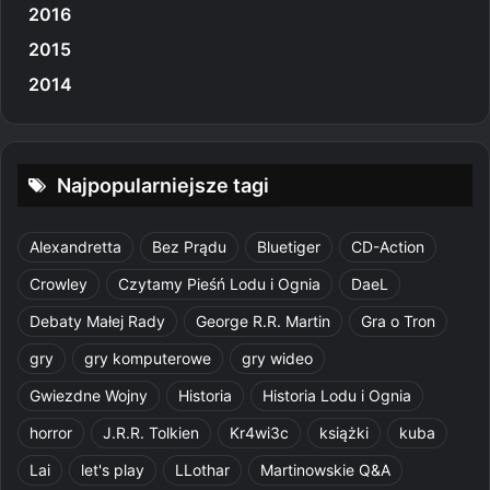
2016
2015
2014
Najpopularniejsze tagi
Alexandretta
Bez Prądu
Bluetiger
CD-Action
Crowley
Czytamy Pieśń Lodu i Ognia
DaeL
Debaty Małej Rady
George R.R. Martin
Gra o Tron
gry
gry komputerowe
gry wideo
Gwiezdne Wojny
Historia
Historia Lodu i Ognia
horror
J.R.R. Tolkien
Kr4wi3c
książki
kuba
Lai
let's play
LLothar
Martinowskie Q&A