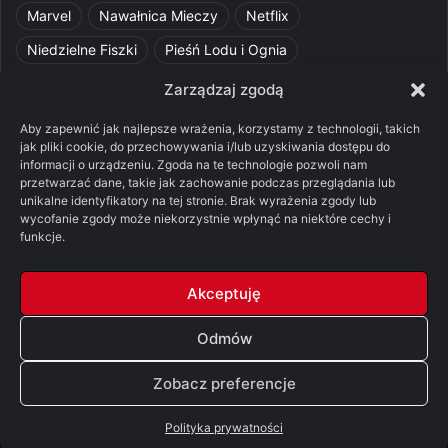
Marvel
Nawałnica Mieczy
Netflix
Niedzielne Fiszki
Pieśń Lodu i Ognia
Pomylone Analizy
Pquelim
Pytania do maesterów
Zarządzaj zgodą
Pytania i odpowiedzi
Q&A
Razorblade
recenzja
Aby zapewnić jak najlepsze wrażenia, korzystamy z technologii, takich
jak pliki cookie, do przechowywania i/lub uzyskiwania dostępu do
recenzja książki
Ród Smoka
Silmarillion
SithFrog
informacji o urządzeniu. Zgoda na te technologie pozwoli nam
przetwarzać dane, takie jak zachowanie podczas przeglądania lub
Starcie Królów
Star Wars
Szalone Teorie
unikalne identyfikatory na tej stronie. Brak wyrażenia zgody lub
Tolkienowskie Q&A
Voo
Wieści z Cytadeli
wycofanie zgody może niekorzystnie wpłynąć na niektóre cechy i
funkcje.
Władca Pierścieni
X-Com 2
XCOM 2
Akceptuję
Odmów
© Copyright 2026, All Rights Reserved |
FSGK.PL
Zobacz preferencje
Facebook
X
YouTube
Discord
Polityka prywatności