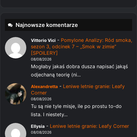
Najnowsze komentarze
-
Pomylone Analizy: Ród smoka,
Vittorio Vici
sezon 3, odcinek 7 – „Smok w zimie”
[SPOILERY]
08/08/2026
Mogłaby jakaś dobra dusza napisać jakąś
odjechaną teorię (ni...
-
Leniwe letnie granie: Leafy
Alexandretta
Corner
08/08/2026
Tu są nie tyle misje, ile po prostu to-do
lista. I niestety...
-
Leniwe letnie granie: Leafy Corner
Ellysia
08/08/2026