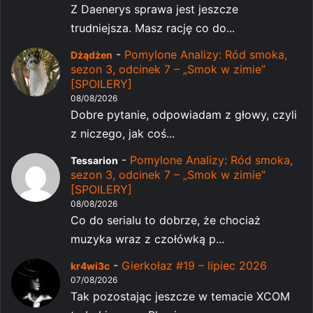
Z Daenerys sprawa jest jeszcze
trudniejsza. Masz rację co do...
-
Pomylone Analizy: Ród smoka,
Dżądżen
sezon 3, odcinek 7 – „Smok w zimie”
[SPOILERY]
08/08/2026
Dobre pytanie, odpowiadam z głowy, czyli
z niczego, jak coś...
-
Pomylone Analizy: Ród smoka,
Tessarion
sezon 3, odcinek 7 – „Smok w zimie”
[SPOILERY]
08/08/2026
Co do serialu to dobrze, że chociaż
muzyka wraz z czołówką p...
-
Gierkołaz #19 – lipiec 2026
kr4wi3c
07/08/2026
Tak pozostając jeszcze w temacie XCOM