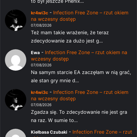
to był jeszcze Phenix...
-
Infection Free Zone – rzut okiem
kr4wi3c
na wczesny dostęp
07/08/2026
Też mam takie wrażenie, że teraz
zdecydowanie za dużo jest g...
-
Infection Free Zone – rzut okiem na
Ewa
wczesny dostęp
07/08/2026
Na samym starcie EA zaczęłam w nią grać,
ale stan gry mnie d...
-
Infection Free Zone – rzut okiem
kr4wi3c
na wczesny dostęp
07/08/2026
Zgadza się. To zdecydowanie nie jest gra
na raz. W sumie to...
-
Infection Free Zone – rzut
Kiełbasa Czubaki